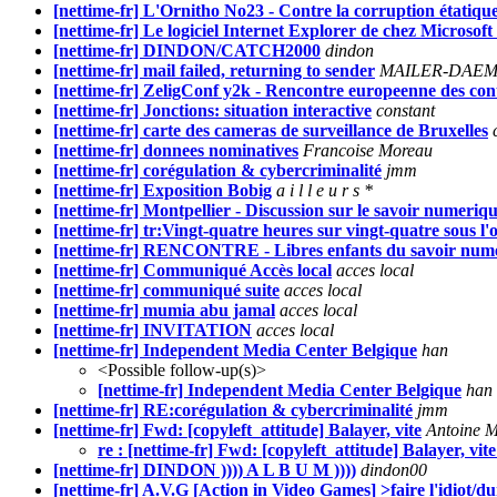
[nettime-fr] L'Ornitho No23 - Contre la corruption étatique,
[nettime-fr] Le logiciel Internet Explorer de chez Microsof
[nettime-fr] DINDON/CATCH2000
dindon
[nettime-fr] mail failed, returning to sender
MAILER-DAE
[nettime-fr] ZeligConf y2k - Rencontre europeenne des cont
[nettime-fr] Jonctions: situation interactive
constant
[nettime-fr] carte des cameras de surveillance de Bruxelles
[nettime-fr] donnees nominatives
Francoise Moreau
[nettime-fr] corégulation & cybercriminalité
jmm
[nettime-fr] Exposition Bobig
a i l l e u r s *
[nettime-fr] Montpellier - Discussion sur le savoir numeriq
[nettime-fr] tr:Vingt-quatre heures sur vingt-quatre sous l
[nettime-fr] RENCONTRE - Libres enfants du savoir numé
[nettime-fr] Communiqué Accès local
acces local
[nettime-fr] communiqué suite
acces local
[nettime-fr] mumia abu jamal
acces local
[nettime-fr] INVITATION
acces local
[nettime-fr] Independent Media Center Belgique
han
<Possible follow-up(s)>
[nettime-fr] Independent Media Center Belgique
han
[nettime-fr] RE:corégulation & cybercriminalité
jmm
[nettime-fr] Fwd: [copyleft_attitude] Balayer, vite
Antoine 
re : [nettime-fr] Fwd: [copyleft_attitude] Balayer, vit
[nettime-fr] DINDON )))) A L B U M ))))
dindon00
[nettime-fr] A.V.G [Action in Video Games] >faire l'idiot/d