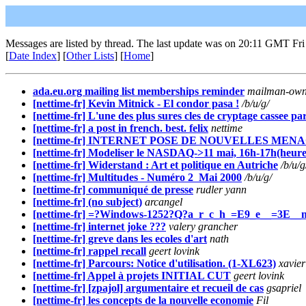
Messages are listed by thread. The last update was on 20:11 GMT Fri
[
Date Index
] [
Other Lists
] [
Home
]
ada.eu.org mailing list memberships reminder
mailman-own
[nettime-fr] Kevin Mitnick - El condor pasa !
/b/u/g/
[nettime-fr] L'une des plus sures cles de cryptage cassee pa
[nettime-fr] a post in french. best. felix
nettime
[nettime-fr] INTERNET POSE DE NOUVELLES MENA
[nettime-fr] Modeliser le NASDAQ->11 mai, 16h-17h(heure
[nettime-fr] Widerstand : Art et politique en Autriche
/b/u/g
[nettime-fr] Multitudes - Numéro 2 ­ Mai 2000
/b/u/g/
[nettime-fr] communiqué de presse
rudler yann
[nettime-fr] (no subject)
arcangel
[nettime-fr] =?Windows-1252?Q?a_r_c_h_=E9_e__=3E_
[nettime-fr] internet joke ???
valery grancher
[nettime-fr] greve dans les ecoles d'art
nath
[nettime-fr] rappel recall
geert lovink
[nettime-fr] Parcours: Notice d'utilisation. (1-XL623)
xavier
[nettime-fr] Appel à projets INITIAL CUT
geert lovink
[nettime-fr] [zpajol] argumentaire et recueil de cas
gsapriel
[nettime-fr] les concepts de la nouvelle economie
Fil