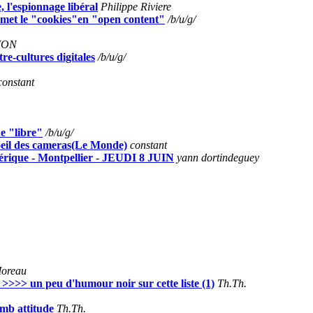
 l'espionnage libéral
Philippe Riviere
t met le "cookies"en "open content"
/b/u/g/
MON
re-cultures digitales
/b/u/g/
constant
ue "libre"
/b/u/g/
'oeil des cameras(Le Monde)
constant
rique - Montpellier - JEUDI 8 JUIN
yann dortindeguey
Moreau
e >>>> un peu d'humour noir sur cette liste (1)
Th.Th.
umb attitude
Th.Th.