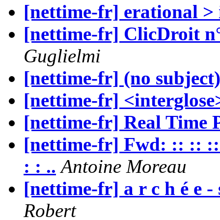
[nettime-fr] erational > 
[nettime-fr] ClicDroit 
Guglielmi
[nettime-fr] (no subject
[nettime-fr] <interglose
[nettime-fr] Real Time 
[nettime-fr] Fwd: :: :: :: 
: : ..
Antoine Moreau
[nettime-fr] a r c h é e 
Robert