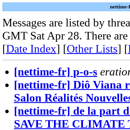
nettime-
Messages are listed by thre
GMT Sat Apr 28. There are
[
Date Index
] [
Other Lists
] [
[nettime-fr] p-o-s
eratio
[nettime-fr] Diô Viana r
Salon Réalités Nouvelle
[nettime-fr] de la part
SAVE THE CLIMATE 