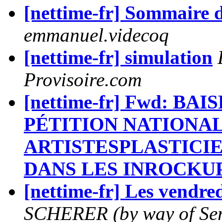
[nettime-fr] Sommaire 
emmanuel.videcoq
[nettime-fr] simulation
Provisoire.com
[nettime-fr] Fwd: BAI
PÉTITION NATIONA
ARTISTESPLASTICI
DANS LES INROCKU
[nettime-fr] Les vendr
SCHERER (by way of Se