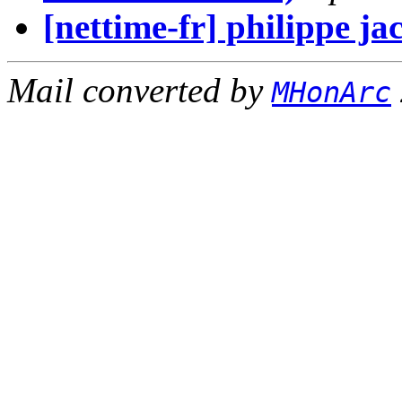
[nettime-fr] philippe ja
Mail converted by
MHonArc