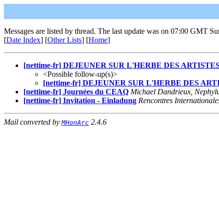
Messages are listed by thread. The last update was on 07:00 GMT Su
[
Date Index
] [
Other Lists
] [
Home
]
[nettime-fr] DEJEUNER SUR L'HERBE DES ARTISTE
<Possible follow-up(s)>
[nettime-fr] DEJEUNER SUR L'HERBE DES ART
[nettime-fr] Journées du CEAQ
Michael Dandrieux, Nephy
[nettime-fr] Invitation - Einladung
Rencontres Internationale
Mail converted by
2.4.6
MHonArc