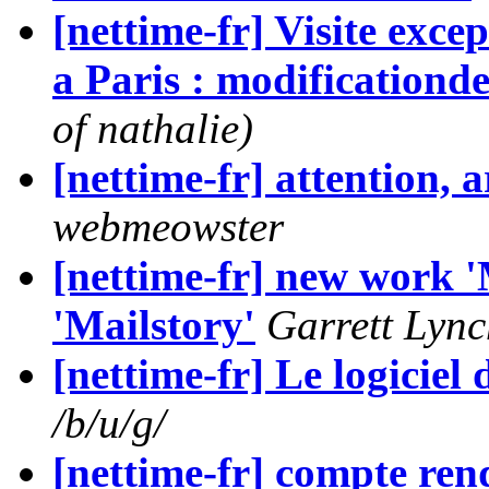
[nettime-fr] Visite exc
a Paris : modificationde
of nathalie)
[nettime-fr] attention,
webmeowster
[nettime-fr] new work '
'Mailstory'
Garrett Lync
[nettime-fr] Le logiciel
/b/u/g/
[nettime-fr] compte ren