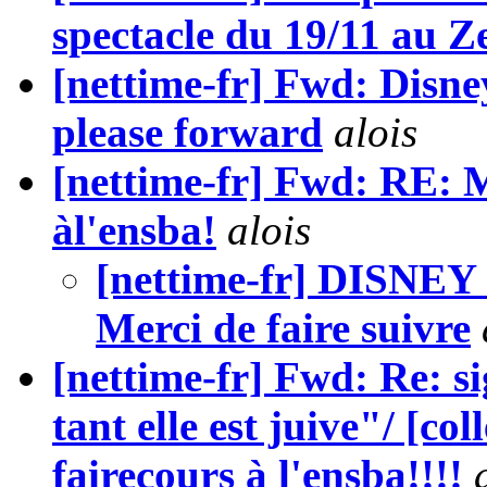
spectacle du 19/11 au Z
[nettime-fr] Fwd: Disney 
please forward
alois
[nettime-fr] Fwd: RE: 
àl'ensba!
alois
[nettime-fr] DISNE
Merci de faire suivre
[nettime-fr] Fwd: Re: s
tant elle est juive"/ [col
fairecours à l'ensba!!!!