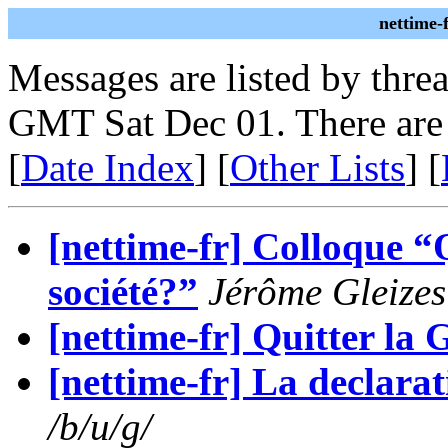
nettime-
Messages are listed by thre
GMT Sat Dec 01. There are
[
Date Index
] [
Other Lists
] [
[nettime-fr] Colloque “Q
société?”
Jérôme Gleizes
[nettime-fr] Quitter la 
[nettime-fr] La declar
/b/u/g/