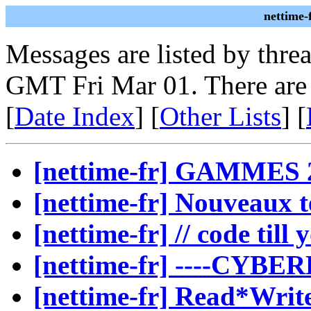
nettime-
Messages are listed by thre
GMT Fri Mar 01. There are
[
Date Index
] [
Other Lists
] [
[nettime-fr] GAMMES 
[nettime-fr] Nouveaux te
[nettime-fr] // code till
[nettime-fr] ----CYB
[nettime-fr] Read*Writ