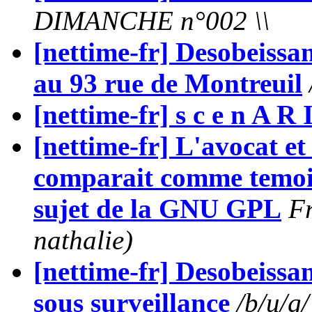
DIMANCHE n°002 \\
[nettime-fr] Desobeissa
au 93 rue de Montreuil
[nettime-fr] s c e n A R 
[nettime-fr] L'avocat 
comparait comme temoi
sujet de la GNU GPL
Fr
nathalie)
[nettime-fr] Desobeissa
sous surveillance
/b/u/g/