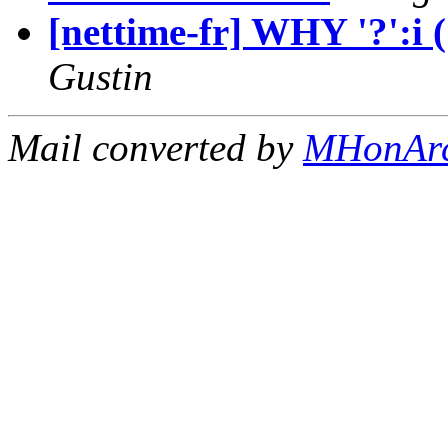
[nettime-fr] WHY '?':i (
Gustin
Mail converted by
MHonAr