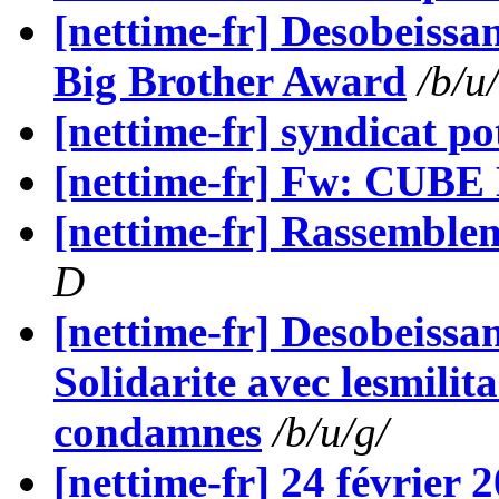
[nettime-fr] Desobeissant
Big Brother Award
/b/u
[nettime-fr] syndicat po
[nettime-fr] Fw: CUB
[nettime-fr] Rassemblem
D
[nettime-fr] Desobeissa
Solidarite avec lesmilit
condamnes
/b/u/g/
[nettime-fr] 24 février 