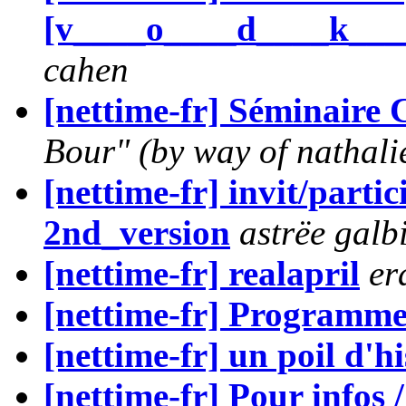
[v____o____d____k___
cahen
[nettime-fr] Séminaire
Bour" (by way of nathal
[nettime-fr] invit/partic
2nd_version
astrëe galbi
[nettime-fr] realapril
er
[nettime-fr] Programm
[nettime-fr] un poil d'hi
[nettime-fr] Pour infos 