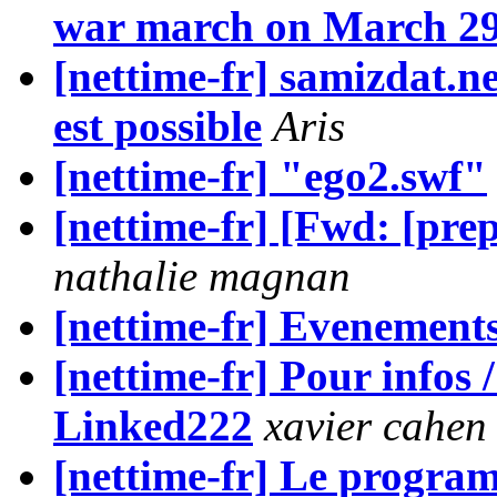
war march on March 2
[nettime-fr] samizdat.ne
est possible
Aris
[nettime-fr] "ego2.swf"
[nettime-fr] [Fwd: [prep
nathalie magnan
[nettime-fr] Evenements
[nettime-fr] Pour infos /
Linked222
xavier cahen
[nettime-fr] Le progra