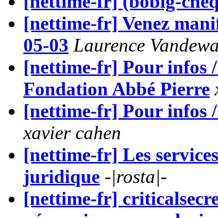
[nettime-fr] (bobig-chè
[nettime-fr] Venez manife
05-03
Laurence Vandewa
[nettime-fr] Pour infos 
Fondation Abbé Pierre
[nettime-fr] Pour infos 
xavier cahen
[nettime-fr] Les servic
juridique
-|rosta|-
[nettime-fr] criticalsecr