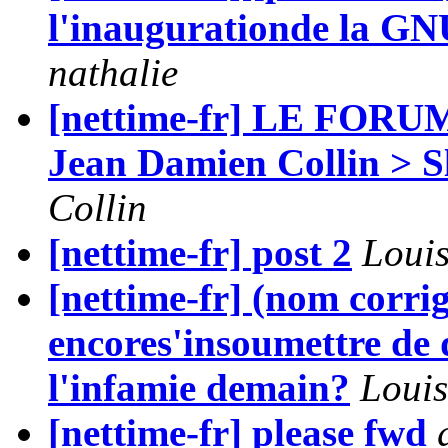
l'inaugurationde la 
nathalie
[nettime-fr] LE FORU
Jean Damien Collin > S
Collin
[nettime-fr] post 2
Loui
[nettime-fr] (nom corri
encores'insoumettre de d
l'infamie demain?
Louis
[nettime-fr] please fwd