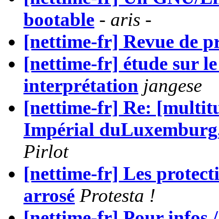
bootable
- aris -
[nettime-fr] Revue de p
[nettime-fr] étude sur le
interprétation
jangese
[nettime-fr] Re: [multi
Impérial duLuxemburg, 
Pirlot
[nettime-fr] Les protect
arrosé
Protesta !
[nettime-fr] Pour infos