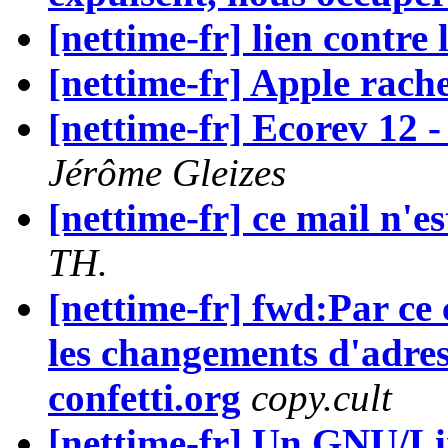
[nettime-fr] lien contre
[nettime-fr] Apple rach
[nettime-fr] Ecorev 12 
Jérôme Gleizes
[nettime-fr] ce mail n'e
TH.
[nettime-fr] fwd:Par ce
les changements d'adress
confetti.org
copy.cult
[nettime-fr] Un GNU/L