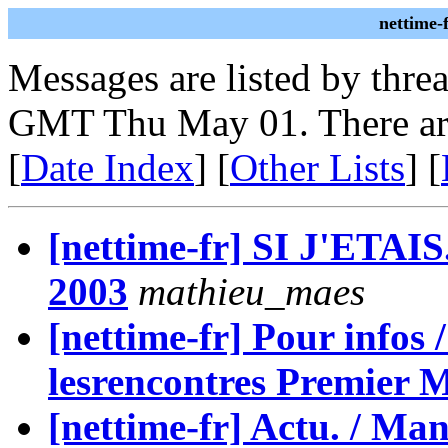
nettime-
Messages are listed by thre
GMT Thu May 01. There ar
[
Date Index
] [
Other Lists
] [
[nettime-fr] SI J'ETAIS..
2003
mathieu_maes
[nettime-fr] Pour infos
lesrencontres Premier 
[nettime-fr] Actu. / Man