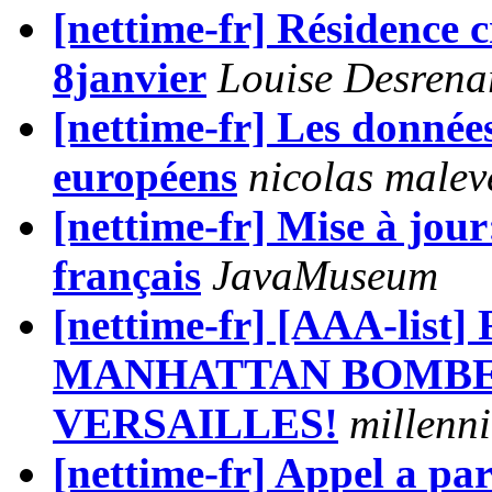
[nettime-fr] Résidence c
8janvier
Louise Desrena
[nettime-fr] Les données
européens
nicolas malev
[nettime-fr] Mise à jour
français
JavaMuseum
[nettime-fr] [AAA-list
MANHATTAN BOMBER
VERSAILLES!
millenn
[nettime-fr] Appel a par