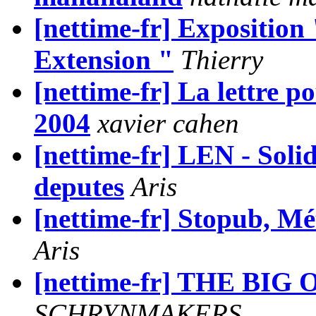
[nettime-fr] Exposition 
Extension "
Thierry
[nettime-fr] La lettre p
2004
xavier cahen
[nettime-fr] LEN - Solid
deputes
Aris
[nettime-fr] Stopub, M
Aris
[nettime-fr] THE BIG ON
SCHRYNMAKERS