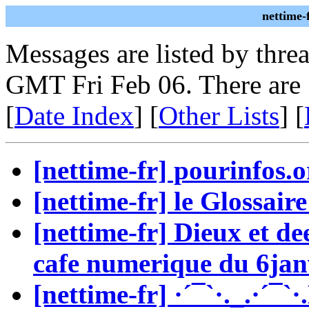
nettime-
Messages are listed by thre
GMT Fri Feb 06. There are
[
Date Index
] [
Other Lists
] [
[nettime-fr] pourinfos.o
[nettime-fr] le Glossair
[nettime-fr] Dieux et de
cafe numerique du 6jan
[nettime-fr] ·´¯`·._.·´