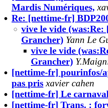
Mardis Numériques,
xa
Re: [nettime-fr] BDP20
vive le vide (was:Re:
Grancher)
Yann Le G
vive le vide (was:R
Grancher)
Y.Maign
[nettime-fr] pourinfos/a
pas pris
xavier cahen
[nettime-fr] Le carnav
[nettime-fr] Trans. : f