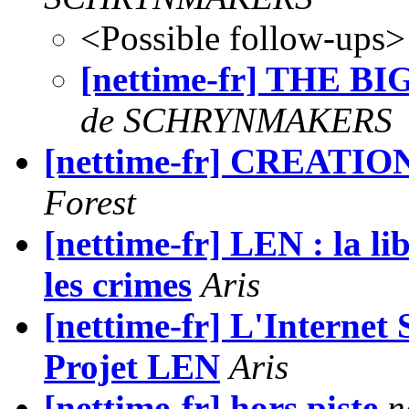
<Possible follow-ups>
[nettime-fr] THE BIG 
de SCHRYNMAKERS
[nettime-fr] CREAT
Forest
[nettime-fr] LEN : la lib
les crimes
Aris
[nettime-fr] L'Internet 
Projet LEN
Aris
[nettime-fr] hors piste
n