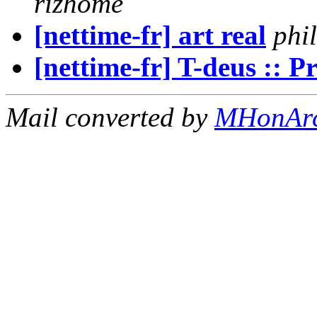
rizhome
[nettime-fr] art real
phi
[nettime-fr] T-deus :: P
Mail converted by
MHonAr