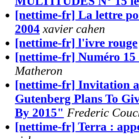
MULTITUDES N° 15 le 7
[nettime-fr] La lettre p
2004
xavier cahen
[nettime-fr] l'ivre rouge
[nettime-fr] Numéro 15
Matheron
[nettime-fr] Invitation 
Gutenberg Plans To Gi
By 2015"
Frederic Couc
[nettime-fr] Terra : app