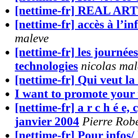
[nettime-fr] REAL ART
[nettime-fr] accès à l’i
maleve
[nettime-fr] les journ
technologies
nicolas mal
[nettime-fr] Qui veut l
I want to promote your
[nettime-fr] a r c h é
janvier 2004
Pierre Rob
[nettime-fr] Pour infos/