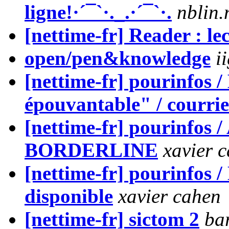
ligne!·´¯`·._.·´¯`·.
nblin.
[nettime-fr] Reader : lec
open/pen&knowledge
i
[nettime-fr] pourinfos /
épouvantable" / courrie
[nettime-fr] pourinfos /
BORDERLINE
xavier 
[nettime-fr] pourinfos /
disponible
xavier cahen
[nettime-fr] sictom 2
ba