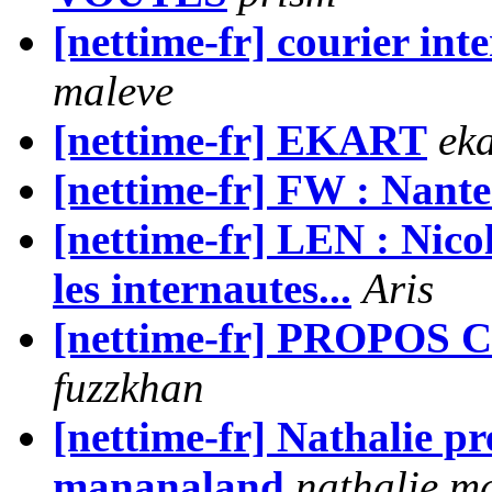
[nettime-fr] courier in
maleve
[nettime-fr] EKART
eka
[nettime-fr] FW : Nantes
[nettime-fr] LEN : Nicol
les internautes...
Aris
[nettime-fr] PROPOS
fuzzkhan
[nettime-fr] Nathalie pr
mananaland
nathalie m