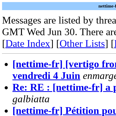
nettime-
Messages are listed by thre
GMT Wed Jun 30. There are
[
Date Index
] [
Other Lists
] [
[nettime-fr] [vertigo 
vendredi 4 Juin
enmarg
Re: RE : [nettime-fr] a 
galbiatta
[nettime-fr] Pétition po