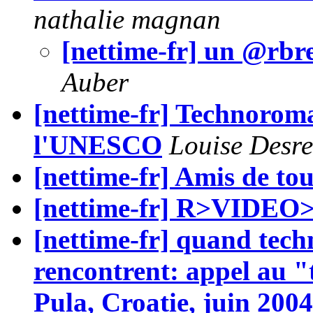
nathalie magnan
[nettime-fr] un @rb
Auber
[nettime-fr] Technorom
l'UNESCO
Louise Desr
[nettime-fr] Amis de tou
[nettime-fr] R>VIDE
[nettime-fr] quand techn
rencontrent: appel au 
Pula, Croatie, juin 2004