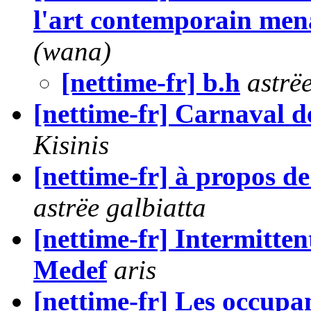
l'art contemporain men
(wana)
[nettime-fr] b.h
astrë
[nettime-fr] Carnaval 
Kisinis
[nettime-fr] à propos de 
astrëe galbiatta
[nettime-fr] Intermittent
Medef
aris
[nettime-fr] Les occupa