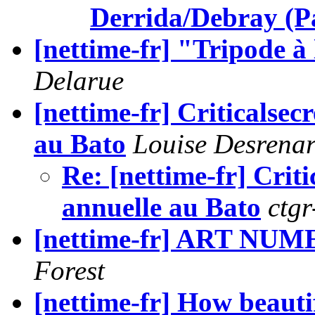
Derrida/Debray (Pa
[nettime-fr] "Tripode à l
Delarue
[nettime-fr] Criticalsec
au Bato
Louise Desrena
Re: [nettime-fr] Criti
annuelle au Bato
ctg
[nettime-fr] ART N
Forest
[nettime-fr] How beauti