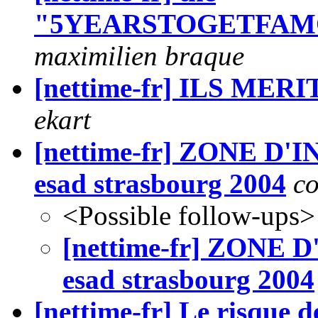
"5YEARSTOGETFAMO
maximilien braque
[nettime-fr] ILS ME
ekart
[nettime-fr] ZONE D
esad strasbourg 2004
co
<Possible follow-ups>
[nettime-fr] ZONE
esad strasbourg 2004
[nettime-fr] Le risque de