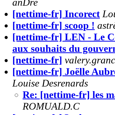
anDre
[nettime-fr] Incorect
Lo
[nettime-fr] scoop !
astr
[nettime-fr] LEN - Le Co
aux souhaits du gouve
[nettime-fr]
valery.gran
[nettime-fr] Joëlle Aub
Louise Desrenards
Re: [nettime-fr] les 
ROMUALD.C