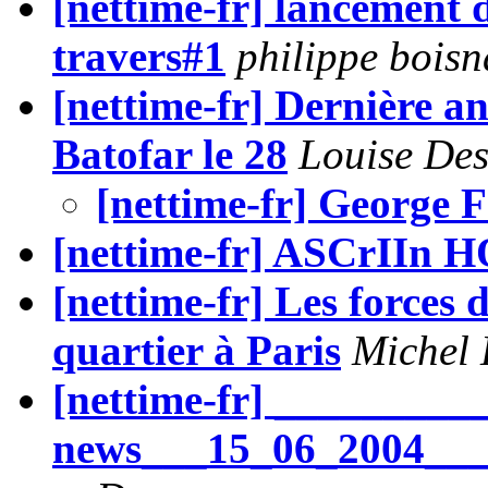
[nettime-fr] lancement d
travers#1
philippe boisn
[nettime-fr] Dernière an
Batofar le 28
Louise Des
[nettime-fr] George Fr
[nettime-fr] ASCrIIn
[nettime-fr] Les forces 
quartier à Paris
Michel 
[nettime-fr] _________
news___15_06_2004___