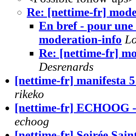
Re: [nettime-fr] mode
En bref - pour une 
moderation-info
Lo
Re: [nettime-fr] m
Desrenards
[nettime-fr] manifesta 
rikeko
[nettime-fr] ECHOO
echoog
[nettime-fr] Soirée Sain