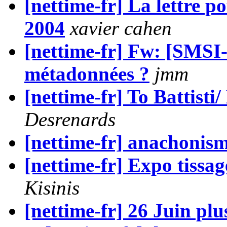
[nettime-fr] La lettre p
2004
xavier cahen
[nettime-fr] Fw: [SMSI-
métadonnées ?
jmm
[nettime-fr] To Battisti
Desrenards
[nettime-fr] anachonis
[nettime-fr] Expo tissag
Kisinis
[nettime-fr] 26 Juin plus