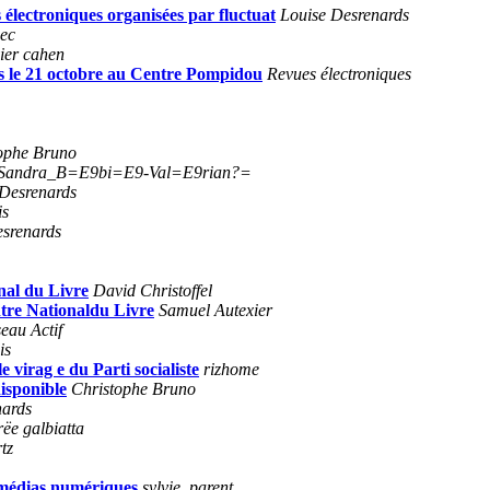
es électroniques organisées par fluctuat
Louise Desrenards
nec
ier cahen
es le 21 octobre au Centre Pompidou
Revues électroniques
ophe Bruno
Sandra_B=E9bi=E9-Val=E9rian?=
 Desrenards
is
esrenards
nal du Livre
David Christoffel
ntre Nationaldu Livre
Samuel Autexier
eau Actif
is
e virag e du Parti socialiste
rizhome
isponible
Christophe Bruno
nards
rëe galbiatta
tz
 médias numériques
sylvie_parent