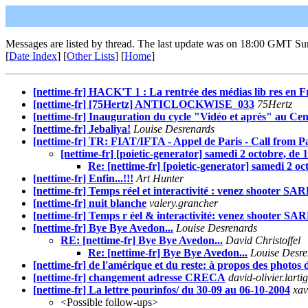
Messages are listed by thread. The last update was on 18:00 GMT Su
[
Date Index
] [
Other Lists
] [
Home
]
[nettime-fr] HACK'T 1 : La rentrée des médias lib res en F
[nettime-fr] [75Hertz] ANTICLOCKWISE_033
75Hertz
[nettime-fr] Inauguration du cycle "Vidéo et après" au C
[nettime-fr] Jebaliya!
Louise Desrenards
[nettime-fr] TR: FIAT/IFTA - Appel de Paris - Call from P
[nettime-fr] [poietic-generator] samedi 2 octobre, de
Re: [nettime-fr] [poietic-generator] samedi 2 o
[nettime-fr] Enfin...!!!
Art Hunter
[nettime-fr] Temps réel et interactivité : venez shooter SARK
[nettime-fr] nuit blanche
valery.grancher
[nettime-fr] Temps r éel & interactivité: venez shooter SA
[nettime-fr] Bye Bye Avedon...
Louise Desrenards
RE: [nettime-fr] Bye Bye Avedon...
David Christoffel
Re: [nettime-fr] Bye Bye Avedon...
Louise Desre
[nettime-fr] de l'amérique et du reste: à propos des photos
[nettime-fr] changement adresse CRECA
david-olivier.larti
[nettime-fr] La lettre pourinfos/ du 30-09 au 06-10-2004
xav
<Possible follow-ups>