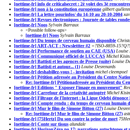
[nettime-fr] info de criticalsecret : 2è volet des 3è rencontr
[nettime-fr] non à la constitution européenne
gilbert quélen
[nettime-fr] La lettre pourinfos/ du 14-10 au 20-10-2004
xav
[nettime-fr] Revues électroniques : Journée de tables rond
[nettime-fr] Noos
Sy!vain Barraux
<Possible follow-ups>
[nettime-fr] Noos
Sy!vain Barraux
[nettime-fr] Du temps de cerveau humain disponible
Christ
[nettime-fr] ART-ACT : Newslettter #2
=?ISO-8859-15?Q?
[nettime-fr] Performance de soutien au CAE (USA)
Louise
[nettime-fr] Communiqué officiel de LUCCAS
Michel Kisin
[nettime-fr] Battisti et les agences de Presse (suite)
Louise D
[nettime-fr] Battisti et autour... (1)
Louise Desrenards
[nettime-fr] deshabillez-vous ! - invitation
michel cleempoel
[nettime-fr] Pétition adressée au Président du Centre Natio
Re: [nettime-fr] Pétitionadressée au Président du Ce
[nettime-fr] Editions " Exposer l'image en mouvement"
Res
[nettime-fr] Carrefour de la créativité autogéré
Michel Kisin
[nettime-fr] Filtrage de l'Internet : la Ligue Odebi dénonce l
[nettime-fr] Compte rendu : du temps de cerveau humain d
[nettime-fr] Mur le film de Simone Bitton (27)
Louise Desre
Re: [nettime-fr] Mur le film de Simone Bitton (27)
ast
[nettime-fr] [75Hertz] Du son contre la peine de mort
75Her
[nettime-fr] Conte sur tissus
alundale
[nettime-fr] HorizonZéro no.17: narrations autochtones et