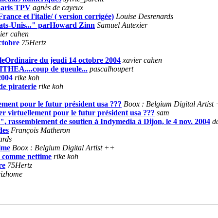
 paris TPV
agnès de cayeux
rance et l'italie/ ( version corrigée)
Louise Desrenards
Etats-Unis..." parHoward Zinn
Samuel Autexier
ier cahen
ctobre
75Hertz
eOrdinaire du jeudi 14 octobre 2004
xavier cahen
EA....coup de gueule...
pascalhoupert
2004
rike koh
de piraterie
rike koh
lement pour le futur président usa ???
Boox : Belgium Digital Artist
er virtuellement pour le futur président usa ???
sam
s", rassemblement de soutien à Indymedia à Dijon, le 4 nov. 2004
d
des
François Matheron
ards
time
Boox : Belgium Digital Artist ++
es comme nettime
rike koh
re
75Hertz
rizhome