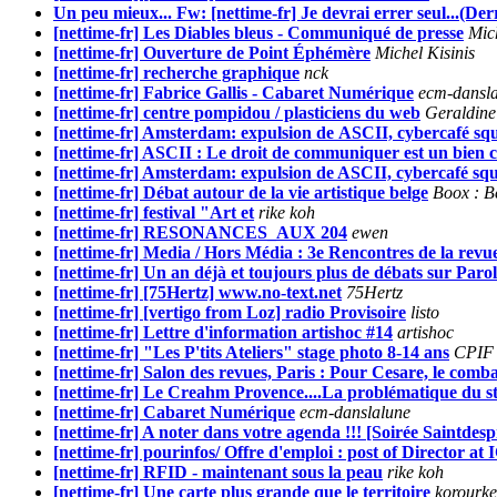
Un peu mieux... Fw: [nettime-fr] Je devrai errer seul...(Derr
[nettime-fr] Les Diables bleus - Communiqué de presse
Mich
[nettime-fr] Ouverture de Point Éphémère
Michel Kisinis
[nettime-fr] recherche graphique
nck
[nettime-fr] Fabrice Gallis - Cabaret Numérique
ecm-dansl
[nettime-fr] centre pompidou / plasticiens du web
Geraldin
[nettime-fr] Amsterdam: expulsion de ASCII, cybercafé squ
[nettime-fr] ASCII : Le droit de communiquer est un bien c
[nettime-fr] Amsterdam: expulsion de ASCII, cybercafé squ
[nettime-fr] Débat autour de la vie artistique belge
Boox : B
[nettime-fr] festival "Art et
rike koh
[nettime-fr] RESONANCES_AUX 204
ewen
[nettime-fr] Media / Hors Média : 3e Rencontres de la revu
[nettime-fr] Un an déjà et toujours plus de débats sur Paro
[nettime-fr] [75Hertz] www.no-text.net
75Hertz
[nettime-fr] [vertigo from Loz] radio Provisoire
listo
[nettime-fr] Lettre d'information artishoc #14
artishoc
[nettime-fr] "Les P'tits Ateliers" stage photo 8-14 ans
CPIF
[nettime-fr] Salon des revues, Paris : Pour Cesare, le comba
[nettime-fr] Le Creahm Provence....La problématique du st
[nettime-fr] Cabaret Numérique
ecm-danslalune
[nettime-fr] A noter dans votre agenda !!! [Soirée Saintdespr
[nettime-fr] pourinfos/ Offre d'emploi : post of Director at
[nettime-fr] RFID - maintenant sous la peau
rike koh
[nettime-fr] Une carte plus grande que le territoire
korourke