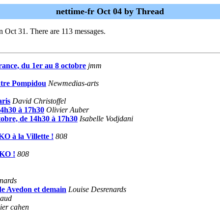
nettime-fr Oct 04 by Thread
n Oct 31. There are 113 messages.
rance, du 1er au 8 octobre
jmm
entre Pompidou
Newmedias-arts
aris
David Christoffel
 14h30 à 17h30
Olivier Auber
ctobre, de 14h30 à 17h30
Isabelle Vodjdani
O à la Villette !
808
RKO !
808
nards
 de Avedon et demain
Louise Desrenards
gaud
ier cahen