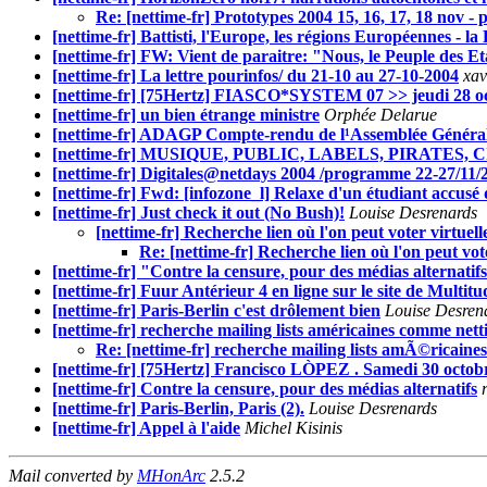
Re: [nettime-fr] Prototypes 2004 15, 16, 17, 18 nov -
[nettime-fr] Battisti, l'Europe, les régions Européennes - la F
[nettime-fr] FW: Vient de paraitre: "Nous, le Peuple des 
[nettime-fr] La lettre pourinfos/ du 21-10 au 27-10-2004
xav
[nettime-fr] [75Hertz] FIASCO*SYSTEM 07 >> jeudi 28 o
[nettime-fr] un bien étrange ministre
Orphée Delarue
[nettime-fr] ADAGP Compte-rendu de l¹Assemblée Général
[nettime-fr] MUSIQUE, PUBLIC, LABELS, PIRATES, CITH
[nettime-fr] Digitales@netdays 2004 /programme 22-27/11/
[nettime-fr] Fwd: [infozone_l] Relaxe d'un étudiant accusé 
[nettime-fr] Just check it out (No Bush)!
Louise Desrenards
[nettime-fr] Recherche lien où l'on peut voter virtuel
Re: [nettime-fr] Recherche lien où l'on peut vot
[nettime-fr] "Contre la censure, pour des médias alternatif
[nettime-fr] Fuur Antérieur 4 en ligne sur le site de Multitu
[nettime-fr] Paris-Berlin c'est drôlement bien
Louise Desren
[nettime-fr] recherche mailing lists américaines comme net
Re: [nettime-fr] recherche mailing lists amÃ©ricain
[nettime-fr] [75Hertz] Francisco LÒPEZ . Samedi 30 octob
[nettime-fr] Contre la censure, pour des médias alternatifs
[nettime-fr] Paris-Berlin, Paris (2).
Louise Desrenards
[nettime-fr] Appel à l'aide
Michel Kisinis
Mail converted by
MHonArc
2.5.2