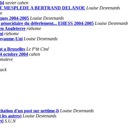
004
xavier cahen
LAUDE MESPLEDE A BERTRAND DELANOE
Louise Desrenards
ve
iques 2004-2005
Louise Desrenards
t génocidaire du déferlement... EHESS 2004-2005
Louise Desrenard
 en Angleterre
rizhome
ni
rizhome
 Royaume-Uni
Louise Desrenards
t a Bruxelles
Le P'tit Ciné
4 octobre 2004
cahen
 maleve
tack
itation d'un post sur nettime-l)
Louise Desrenards
 les autres)
Louise Desrenards
t]
S.U.N