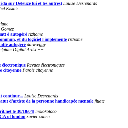
ida sur Deleuze lui et les autres)
Louise Desrenards
el Kisinis
alune
e Gomez
att é autogéré
rizhome
ommun, et du logiciel l'implémente
rizhome
atté autogéré
darkveggy
elgium Digital Artist ++
e électronique
Revues électroniques
le citoyenne
Parole citoyenne
t continue...
Louise Desrenards
atut d'artiste de la personne handicapée mentale
fluate
it.net le 30/10/04]
molokoloco
 ICA of london
xavier cahen