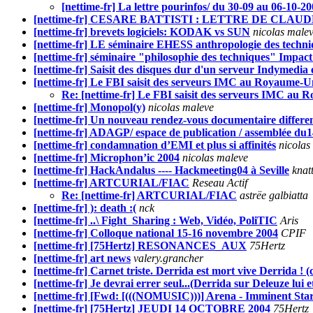
[nettime-fr] La lettre pourinfos/ du 30-09 au 06-10-2
[nettime-fr] CESARE BATTISTI : LETTRE DE C
[nettime-fr] brevets logiciels: KODAK vs SUN
nicolas male
[nettime-fr] LE séminaire EHESS anthropologie des techn
[nettime-fr] séminaire "philosophie des techniques" Impac
[nettime-fr] Saisit des disques dur d'un serveur Indymedia
[nettime-fr] Le FBI saisit des serveurs IMC au Royaume-U
Re: [nettime-fr] Le FBI saisit des serveurs IMC au
[nettime-fr] Monopol(y)
nicolas maleve
[nettime-fr] Un nouveau rendez-vous documentaire differen
[nettime-fr] ADAGP/ espace de publication / assemblée du1
[nettime-fr] condamnation d’EMI et plus si affinités
nicolas
[nettime-fr] Microphon’ic 2004
nicolas maleve
[nettime-fr] HackAndalus ---- Hackmeeting04 à Seville
knat
[nettime-fr] ARTCURIAL/FIAC
Reseau Actif
Re: [nettime-fr] ARTCURIAL/FIAC
astrëe galbiatta
[nettime-fr] ): death :(
nck
[nettime-fr] ..\ Fight_Sharing : Web, Vidéo, PoliTIC
Aris
[nettime-fr] Colloque national 15-16 novembre 2004
CPIF
[nettime-fr] [75Hertz] RESONANCES_AUX
75Hertz
[nettime-fr] art news
valery.grancher
[nettime-fr] Carnet triste. Derrida est mort vive Derrida ! (c
[nettime-fr] Je devrai errer seul...(Derrida sur Deleuze lui et
[nettime-fr] [Fwd: [(((NOMUSIC)))] Arena - Imminent Star
[nettime-fr] [75Hertz] JEUDI 14 OCTOBRE 2004
75Hertz