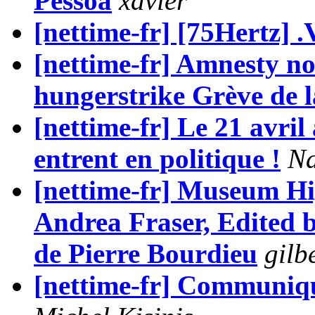
Pessoa
xavier
[nettime-fr] [75Hertz] 
[nettime-fr] Amnesty no
hungerstrike Grève de l
[nettime-fr] Le 21 avril 
entrent en politique !
Na
[nettime-fr] Museum Hig
Andrea Fraser, Edited 
de Pierre Bourdieu
gilb
[nettime-fr] Communiqué