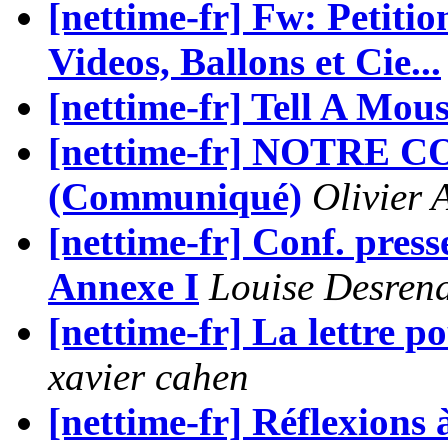
[nettime-fr] Fw: Petition
Videos, Ballons et Cie...
[nettime-fr] Tell A Mou
[nettime-fr] NOTRE
(Communiqué)
Olivier 
[nettime-fr] Conf. press
Annexe I
Louise Desren
[nettime-fr] La lettre p
xavier cahen
[nettime-fr] Réflexions 