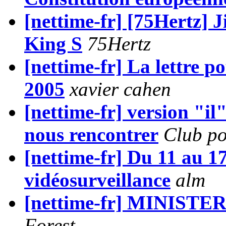
[nettime-fr] [75Hertz] 
King S
75Hertz
[nettime-fr] La lettre p
2005
xavier cahen
[nettime-fr] version "i
nous rencontrer
Club po
[nettime-fr] Du 11 au 17
vidéosurveillance
alm
[nettime-fr] MINIST
Forest