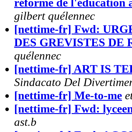
réforme de l'éducation a
gilbert quélennec
[nettime-fr] Fwd: U
DES GREVISTES DE
quélennec
[nettime-fr] ART IS 
Sindacato Del Divertime
[nettime-fr] Me-to-me
e
[nettime-fr] Fwd: lyceen
ast.b