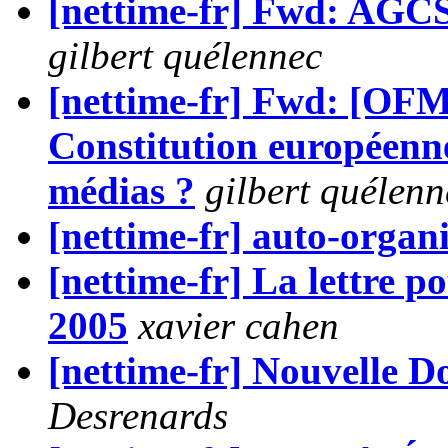
[nettime-fr] Fwd: A
gilbert quélennec
[nettime-fr] Fwd: [O
Constitution européenne,
médias ?
gilbert quélenn
[nettime-fr] auto-organi
[nettime-fr] La lettre p
2005
xavier cahen
[nettime-fr] Nouvelle 
Desrenards