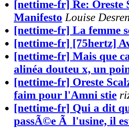
[nettime-fr] Re: Oreste 
Manifesto
Louise Desre
[nettime-fr] La femme s
[nettime-fr] [75hertz] A
[nettime-fr] Mais que c
alinéa douteu x, un poin
[nettime-fr] Oreste Scal
faim pour l'Amni stie
r
[nettime-fr] Qui a dit 
passÃ©e Ã l'usine, il es