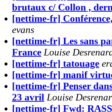
brutaux c/ Collon , der
[nettime-fr] Conférence,
evans
[nettime-fr] Les sans pa
France
Louise Desrenar
[nettime-fr] tatouage
er
[nettime-fr] manif v
[nettime-fr] Penser dans
23 avril
Louise Desrenar
[nettime-fr] Fwd: R