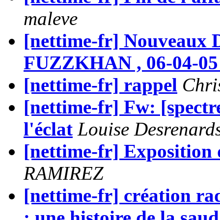
maleve
[nettime-fr] Nouveaux 
FUZZKHAN , 06-04-05 à
[nettime-fr] rappel
Chri
[nettime-fr] Fw: [spect
l'éclat
Louise Desrenard
[nettime-fr] Expositio
RAMIREZ
[nettime-fr] création r
: une histoire de la sau