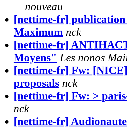
nouveau
[nettime-fr] publicati
Maximum
nck
[nettime-fr] ANTIHAC
Moyens"
Les nonos Mai
[nettime-fr] Fw: [NI
proposals
nck
[nettime-fr] Fw: > pari
nck
[nettime-fr] Audionautes