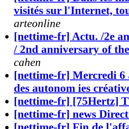
visités sur l'Internet, to
arteonline
[nettime-fr] Actu. /2e a
/ 2nd anniversary of the
cahen
[nettime-fr] Mercredi 6 
des autonom ies créativ
[nettime-fr] [75Hertz
[nettime-fr] news Direc
[nettime-fr] Fin de l'a