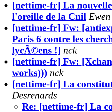
[nettime-fr] La nouvelle
l'oreille de la Cnil
Ewen
[nettime-fr] Fw: [antiex
Paris 6 contre les cherc
lycÃ©ens !]
nck
[nettime-fr] Fw: [Xchang
works)))
nck
[nettime-fr] La constit
Desrenards
Re: [nettime-fr] La c