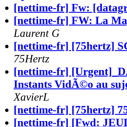
[nettime-fr] Fw: [datag
[nettime-fr] FW: La M
Laurent G
[nettime-fr] [75her
75Hertz
[nettime-fr] [Urgent]_
Instants VidÃ©o au suj
XavierL
[nettime-fr] [75hertz] 
[nettime-fr] [Fwd: JEUDI