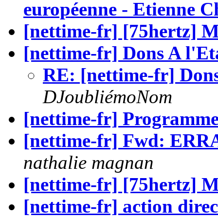
européenne - Etienne 
[nettime-fr] [75hert
[nettime-fr] Dons A l'Eta
RE: [nettime-fr] Dons 
DJoubliémoNom
[nettime-fr] Programm
[nettime-fr] Fwd: ERR
nathalie magnan
[nettime-fr] [75hert
[nettime-fr] action direc