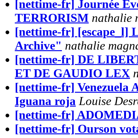
[nettime-fr] Journée 
TERRORISM
nathalie
[nettime-fr] [escape_l]
Archive"
nathalie magn
[nettime-fr] DE LIB
ET DE GAUDIO LEX
[nettime-fr] Venezuela 
Iguana roja
Louise Desr
[nettime-fr] ADOMED
[nettime-fr] Ourson vot