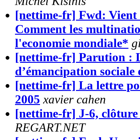
Michel Kisinis
[nettime-fr] Fwd: Vient
Comment les multination
l'economie mondiale*
g
[nettime-fr] Parution 
d’émancipation sociale e
[nettime-fr] La lettre p
2005
xavier cahen
[nettime-fr] J-6, clôtur
REGART.NET