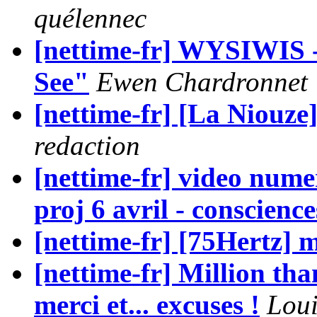
quélennec
[nettime-fr] WYSIWIS 
See"
Ewen Chardronnet
[nettime-fr] [La Niouze
redaction
[nettime-fr] video numer
proj 6 avril - conscience
[nettime-fr] [75Hertz] m
[nettime-fr] Million tha
merci et... excuses !
Loui