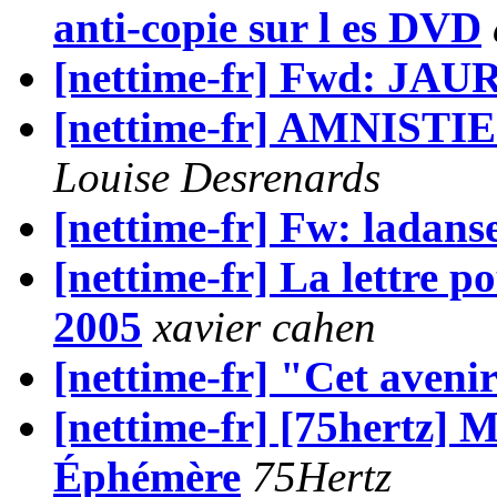
anti-copie sur l es DVD
[nettime-fr] Fwd: JAU
[nettime-fr] AMNISTIE 
Louise Desrenards
[nettime-fr] Fw: ladans
[nettime-fr] La lettre p
2005
xavier cahen
[nettime-fr] "Cet avenir
[nettime-fr] [75hertz] 
Éphémère
75Hertz