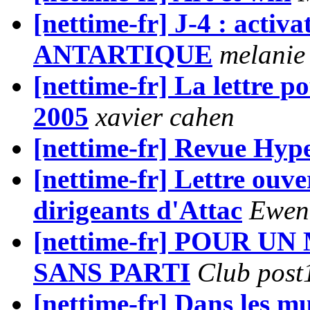
[nettime-fr] J-4 : act
ANTARTIQUE
melanie 
[nettime-fr] La lettre p
2005
xavier cahen
[nettime-fr] Revue Hyp
[nettime-fr] Lettre ouv
dirigeants d'Attac
Ewen
[nettime-fr] POUR 
SANS PARTI
Club post
[nettime-fr] Dans les m