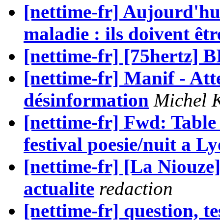
[nettime-fr] Aujourd'hui
maladie : ils doivent êtr
[nettime-fr] [75hertz]
[nettime-fr] Manif - At
désinformation
Michel K
[nettime-fr] Fwd: Table
festival poesie/nuit a L
[nettime-fr] [La Niouz
actualite
redaction
[nettime-fr] question, te