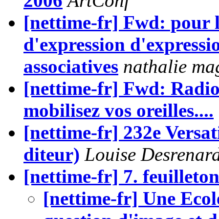
2006
ArtConf
[nettime-fr] Fwd: pour l
d'expression d'expressio
associatives
nathalie m
[nettime-fr] Fwd: Radios
mobilisez vos oreilles....
[nettime-fr] 232e Versat
diteur)
Louise Desrenar
[nettime-fr] 7. feuillet
[nettime-fr] Une Ecol