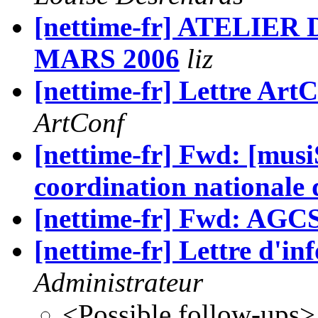
[nettime-fr] ATELIER
MARS 2006
liz
[nettime-fr] Lettre Art
ArtConf
[nettime-fr] Fwd: [mus
coordination nationale 
[nettime-fr] Fwd: AGC
[nettime-fr] Lettre d'i
Administrateur
<Possible follow-ups>