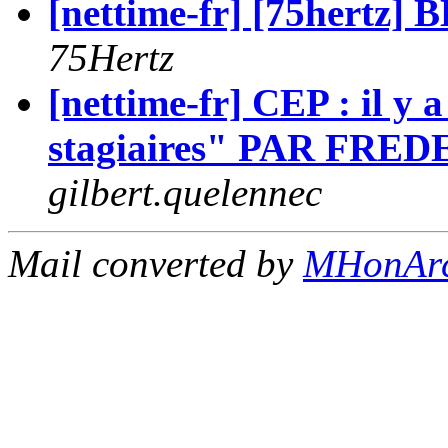
[nettime-fr] [75hert
75Hertz
[nettime-fr] CEP : il y
stagiaires" PAR FR
gilbert.quelennec
Mail converted by
MHonAr