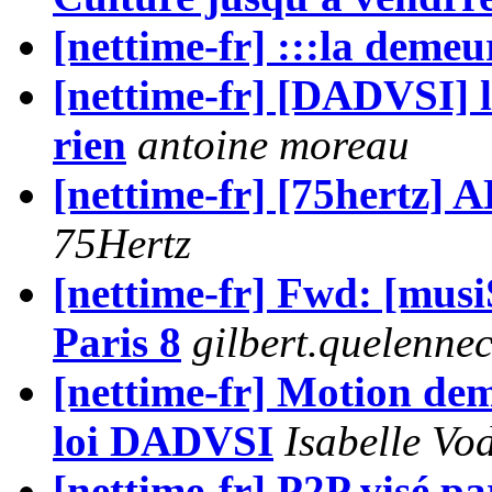
[nettime-fr] :::la deme
[nettime-fr] [DADVSI] l
rien
antoine moreau
[nettime-fr] [75hertz
75Hertz
[nettime-fr] Fwd: [mus
Paris 8
gilbert.quelenne
[nettime-fr] Motion dem
loi DADVSI
Isabelle Vo
[nettime-fr] P2P visé pa