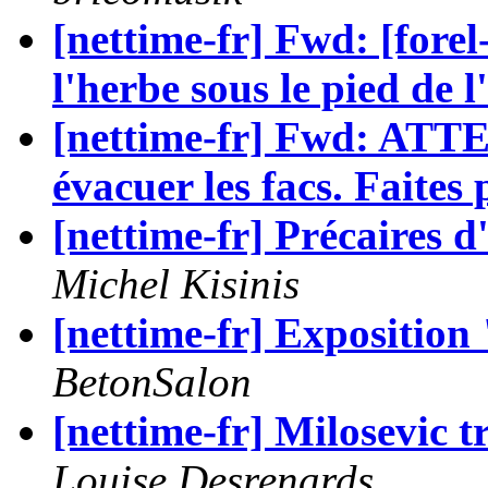
[nettime-fr] Fwd: [fore
l'herbe sous le pied de l
[nettime-fr] Fwd: ATTE
évacuer les facs. Faites p
[nettime-fr] Précaires 
Michel Kisinis
[nettime-fr] Exposition
BetonSalon
[nettime-fr] Milosevic t
Louise Desrenards