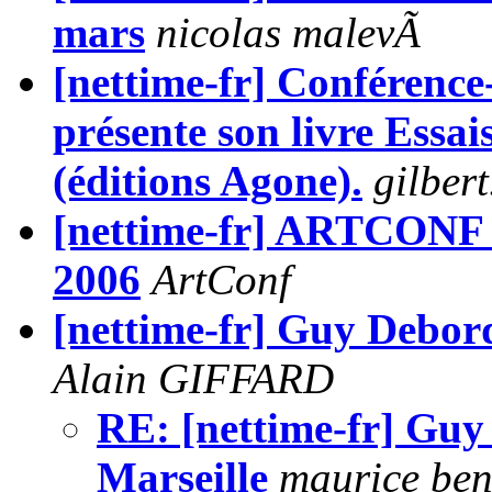
mars
nicolas malevÃ
[nettime-fr] Conférence
présente son livre Essai
(éditions Agone).
gilber
[nettime-fr] ARTCONF 
2006
ArtConf
[nettime-fr] Guy Debord
Alain GIFFARD
RE: [nettime-fr] Guy
Marseille
maurice be