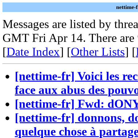
nettime-
Messages are listed by thre
GMT Fri Apr 14. There are
[
Date Index
] [
Other Lists
] [
[nettime-fr] Voici les r
face aux abus des pouvo
[nettime-fr] Fwd: dON
[nettime-fr] donnons, d
quelque chose à partag