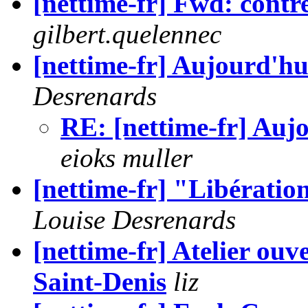
[nettime-fr] Fwd: contre
gilbert.quelennec
[nettime-fr] Aujourd'hui 
Desrenards
RE: [nettime-fr] Aujou
eioks muller
[nettime-fr] "Libératio
Louise Desrenards
[nettime-fr] Atelier ouve
Saint-Denis
liz