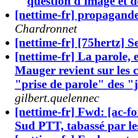
question d'image et 
[nettime-fr] propagand
Chardronnet
[nettime-fr] [75hertz] 
[nettime-fr] La parole, 
Mauger revient sur les c
"prise de parole" des "j
gilbert.quelennec
[nettime-fr] Fwd: [ac-f
Sud PTT, tabassé par l