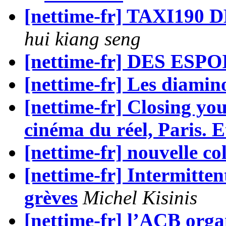
[nettime-fr] TAXI190 
hui kiang seng
[nettime-fr] DES ESPOI
[nettime-fr] Les diamin
[nettime-fr] Closing you
cinéma du réel, Paris. E
[nettime-fr] nouvelle co
[nettime-fr] Intermitten
grèves
Michel Kisinis
[nettime-fr] l’ACB orga