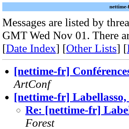
nettime-
Messages are listed by thre
GMT Wed Nov 01. There ar
[
Date Index
] [
Other Lists
] [
[nettime-fr] Conférence
ArtConf
[nettime-fr] Labellasso, 
Re: [nettime-fr] Label
Forest