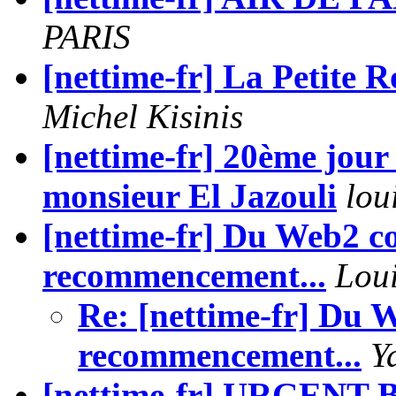
PARIS
[nettime-fr] La Petite R
Michel Kisinis
[nettime-fr] 20ème jour 
monsieur El Jazouli
lou
[nettime-fr] Du Web2 c
recommencement...
Lou
Re: [nettime-fr] Du 
recommencement...
Y
[nettime-fr] URGENT Be