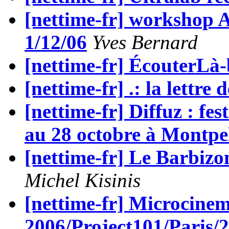
[nettime-fr] workshop
1/12/06
Yves Bernard
[nettime-fr] ÉcouterLà-b
[nettime-fr] .: la lettre 
[nettime-fr] Diffuz : fes
au 28 octobre à Montpel
[nettime-fr] Le Barbizo
Michel Kisinis
[nettime-fr] Microcine
2006/Project101/Paris/