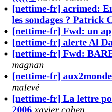
[nettime-fr] acrimed: En
les sondages ? Patrick
[nettime-fr] Fwd: un ap
[nettime-fr] alerte Al D
[nettime-fr] Fwd: B
magnan
[nettime-fr] aux2mondes
malevé
[nettime-fr] La lettre p
2006
xavier cahen