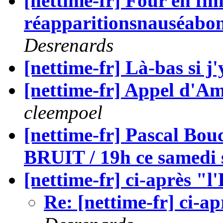
[nettime-fr] Four en fini
réapparitionsnauséabond
Desrenards
[nettime-fr] Là-bas si j'
[nettime-fr] Appel d'A
cleempoel
[nettime-fr] Pascal Bo
BRUIT / 19h ce samedi 
[nettime-fr] ci-après "
Re: [nettime-fr] ci-a