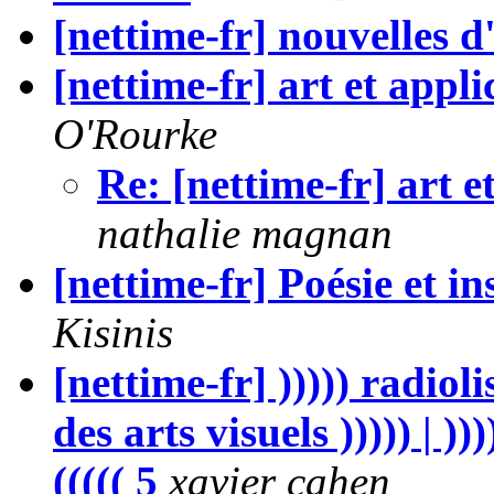
[nettime-fr] nouvelles d
[nettime-fr] art et appl
O'Rourke
Re: [nettime-fr] art 
nathalie magnan
[nettime-fr] Poésie et in
Kisinis
[nettime-fr] ))))) radiol
des arts visuels ))))) | )
((((( 5
xavier cahen