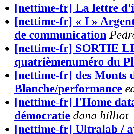
[nettime-fr] La lettre d
[nettime-fr] « I » Argen
de communication
Pedr
[nettime-fr] SORTIE
quatrièmenuméro du P
[nettime-fr] des Monts 
Blanche/performance
e
[nettime-fr] l'Home data
démocratie
dana hilliot
[nettime-fr] Ultralab / a