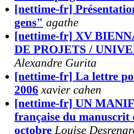
[nettime-fr] Présentatio
gens"
agathe
[nettime-fr] XV BIE
DE PROJETS / UNIV
Alexandre Gurita
[nettime-fr] La lettre p
2006
xavier cahen
[nettime-fr] UN MAN
française du manuscrit o
octobre
Louise Desrenar