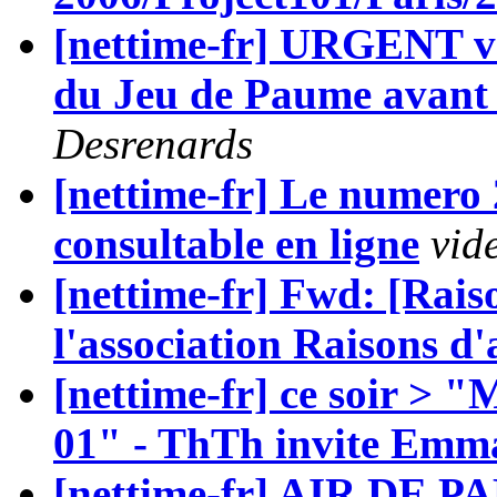
[nettime-fr] URGENT vo
du Jeu de Paume avant
Desrenards
[nettime-fr] Le numero 
consultable en ligne
vid
[nettime-fr] Fwd: [Raiso
l'association Raisons d'
[nettime-fr] ce soir > "
01" - ThTh invite Emma
[nettime-fr] AIR DE PA