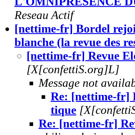
L'OMNIPRESENCE D
Reseau Actif
[nettime-fr] Bordel rej
blanche (la revue des re
[nettime-fr] Revue El
[X[confettiS.org]L]
Message not availa
Re: [nettime-fr]
tique
[X[confetti
Re: [nettime-fr] R