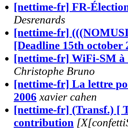
[nettime-fr] FR-Élections
Desrenards
[nettime-fr] (((NOMUSI
[Deadline 15th october 
[nettime-fr] WiFi-SM à 
Christophe Bruno
[nettime-fr] La lettre p
2006
xavier cahen
[nettime-fr] (Transf.) [ 
contribution
[X[confetti