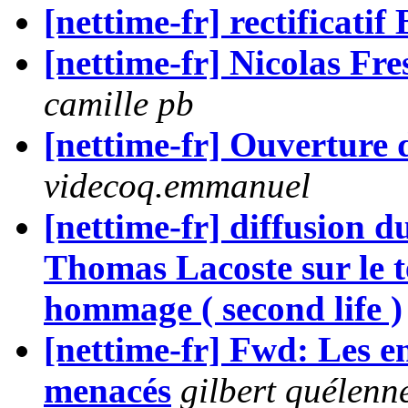
[nettime-fr] rectificati
[nettime-fr] Nicolas Fr
camille pb
[nettime-fr] Ouverture 
videcoq.emmanuel
[nettime-fr] diffusion d
Thomas Lacoste sur le t
hommage ( second life )
[nettime-fr] Fwd: Les e
menacés
gilbert quélenn