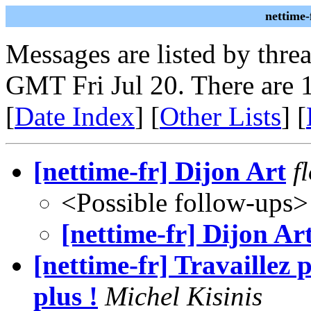
nettime-
Messages are listed by thre
GMT Fri Jul 20. There are 
[
Date Index
] [
Other Lists
] [
[nettime-fr] Dijon Art
f
<Possible follow-ups>
[nettime-fr] Dijon Ar
[nettime-fr] Travaillez 
plus !
Michel Kisinis