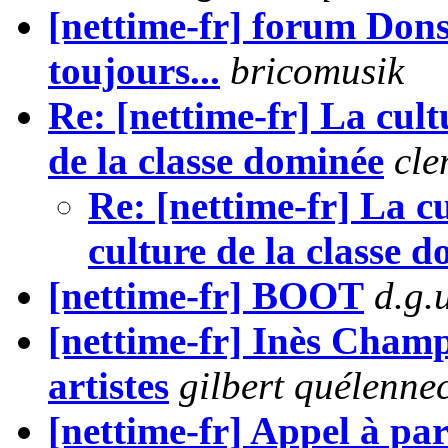
[nettime-fr] forum Dons
toujours...
bricomusik
Re: [nettime-fr] La cult
de la classe dominée
cle
Re: [nettime-fr] La c
culture de la classe 
[nettime-fr] BOOT
d.g.
[nettime-fr] Inès Champe
artistes
gilbert quélenne
[nettime-fr] Appel à pa