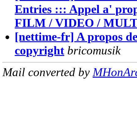
Entries ::: Appel a' pro
FILM / VIDEO / MUL
[nettime-fr] A propos de
copyright
bricomusik
Mail converted by
MHonAr