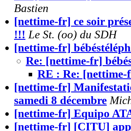
Bastien
[nettime-fr] ce soir pr
!!!
Le St. (oo) du SDH
[nettime-fr] bébéstélép
Re: [nettime-fr] bébé
RE : Re: [nettime-f
[nettime-fr] Manifestati
samedi 8 décembre
Mich
[nettime-fr] Equipo ATA
[nettime-fr] [CITU] ap