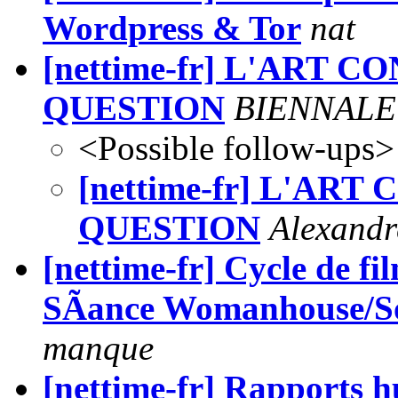
Wordpress & Tor
nat
[nettime-fr] L'ART
QUESTION
BIENNALE
<Possible follow-ups>
[nettime-fr] L'A
QUESTION
Alexandr
[nettime-fr] Cycle de f
SÃance Womanhouse/So
manque
[nettime-fr] Rapports 