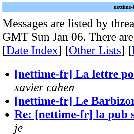
nettime-
Messages are listed by thre
GMT Sun Jan 06. There are
[
Date Index
] [
Other Lists
] [
[nettime-fr] La lettre p
xavier cahen
[nettime-fr] Le Barbizo
Re: [nettime-fr] la pub 
je