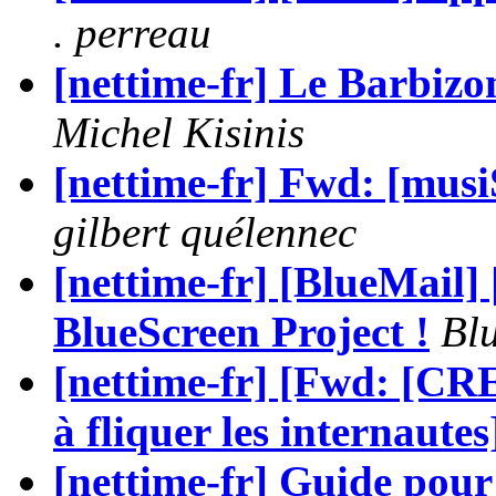
. perreau
[nettime-fr] Le Barbizon
Michel Kisinis
[nettime-fr] Fwd: [mus
gilbert quélennec
[nettime-fr] [BlueMail]
BlueScreen Project !
Bl
[nettime-fr] [Fwd: [CRE
à fliquer les internautes
[nettime-fr] Guide pou