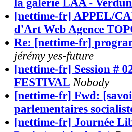
la galerie LAA - Verdun
[nettime-fr] APPEL/CA
d'Art Web Agence TO
Re: [nettime-fr] progr
jérémy yes-future
[nettime-fr] Session 
FESTIVAL
Nobody
[nettime-fr] Fwd: [savo
parlementaires sociali
[nettime-fr] Journée Lib