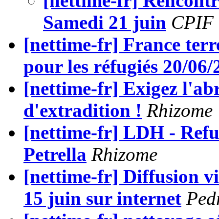
[nettime-fr] Rencont
Samedi 21 juin
CPIF
[nettime-fr] France terre
pour les réfugiés 20/06
[nettime-fr] Exigez l'a
d'extradition !
Rhizome
[nettime-fr] LDH - Refu
Petrella
Rhizome
[nettime-fr] Diffusion 
15 juin sur internet
Ped