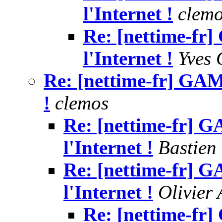
l'Internet !
clem
Re: [nettime-f
l'Internet !
Yves 
Re: [nettime-fr] GA
!
clemos
Re: [nettime-fr]
l'Internet !
Bastien
Re: [nettime-fr]
l'Internet !
Olivier
Re: [nettime-f