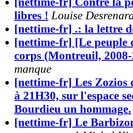
[nettime-fr] Contre la pe
libres !
Louise Desrenar
[nettime-fr] .: la lettre 
[nettime-fr] [Le peuple
corps (Montreuil, 200
manque
[nettime-fr] Les Zozios
à 21H30, sur l'espace sec
Bourdieu un hommage.
[nettime-fr] Le Barbizon