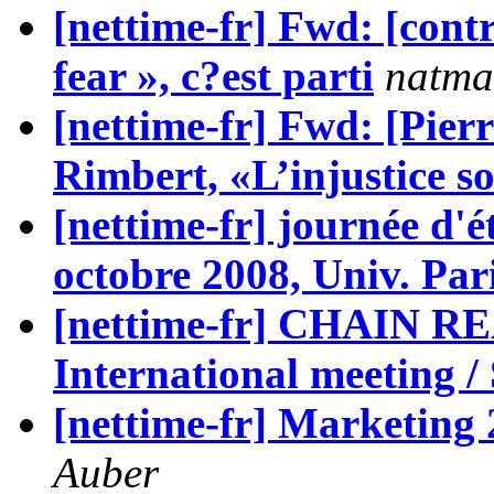
[nettime-fr] Fwd: [cont
fear », c?est parti
natm
[nettime-fr] Fwd: [Pie
Rimbert, «L’injustice so
[nettime-fr] journée d'é
octobre 2008, Univ. Par
[nettime-fr] CHAIN R
International meeting /
[nettime-fr] Marketing 2
Auber