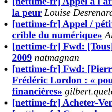
[nettime-fr] Appel à l'a
la peur
Louise Desrenar
[nettime-fr] Appel / péti
crible du numérique»
A
[nettime-fr] Fwd: [
2009
natmagnan
[nettime-fr] Fwd: [Pi
Frédéric Lordon : « pour
financières»
gilbert.que
[nettime-fr] Acheter-Ven