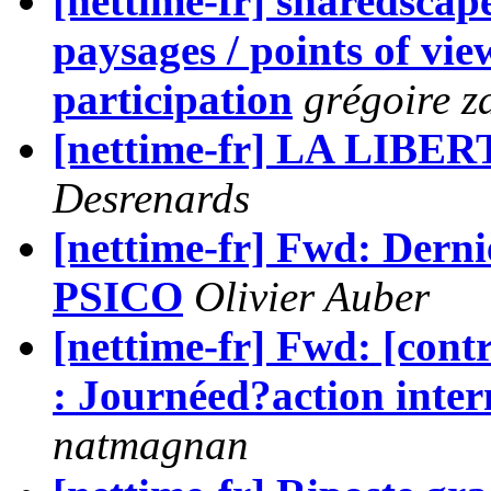
[nettime-fr] sharedscape
paysages / points of vie
participation
grégoire z
[nettime-fr] LA LIBE
Desrenards
[nettime-fr] Fwd: Derniè
PSICO
Olivier Auber
[nettime-fr] Fwd: [cont
: Journéed?action inte
natmagnan