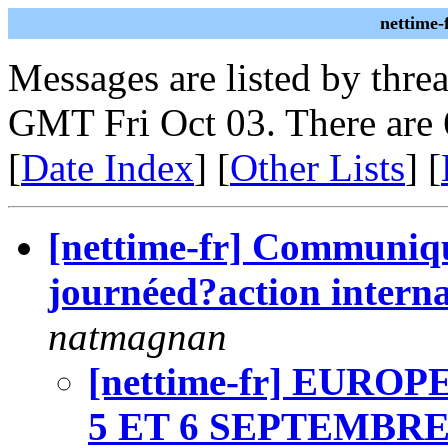
nettime-
Messages are listed by thre
GMT Fri Oct 03. There are 
[
Date Index
] [
Other Lists
] [
[nettime-fr] Communiqué
journéed?action intern
natmagnan
[nettime-fr] EURO
5 ET 6 SEPTEMBRE