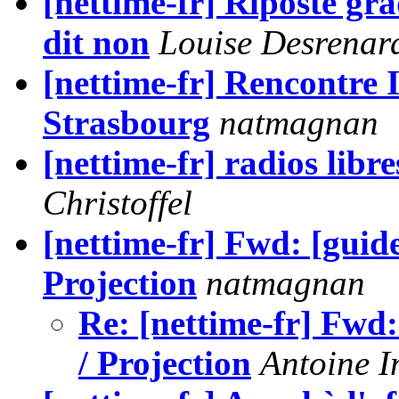
[nettime-fr] Riposte gr
dit non
Louise Desrenar
[nettime-fr] Rencontre
Strasbourg
natmagnan
[nettime-fr] radios libr
Christoffel
[nettime-fr] Fwd: [guide
Projection
natmagnan
Re: [nettime-fr] Fwd:
/ Projection
Antoine I