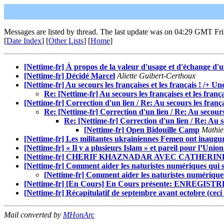
Messages are listed by thread. The last update was on 04:29 GMT Fri
[
Date Index
] [
Other Lists
] [
Home
]
[Nettime-fr] À propos de la valeur d'usage et d'échange d'u
[Nettime-fr] Décidé Marcel
Aliette Guibert-Certhoux
[Nettime-fr] Au secours les françaises et les français ! /+ U
Re: [Nettime-fr] Au secours les françaises et les franç
[Nettime-fr] Correction d'un lien / Re: Au secours les frança
Re: [Nettime-fr] Correction d'un lien / Re: Au secours
Re: [Nettime-fr] Correction d'un lien / Re: Au se
[Nettime-fr] Open Bidouille Camp
Mathie
[Nettime-fr] Les militantes ukrainiennes Femen ont inaugur
[Nettime-fr] « Il y a plusieurs Islam » et pareil pour l’Unio
[Nettime-fr] CHERIF KHAZNADAR AVEC CATHERINE CL
[Nettime-fr] Comment aider les naturistes numériques qui s'
[Nettime-fr] Comment aider les naturistes numériques 
[Nettime-fr] [En Cours] En Cours présente: ENREGI
[Nettime-fr] Récapitulatif de septembre avant octobre (ceci
Mail converted by
MHonArc