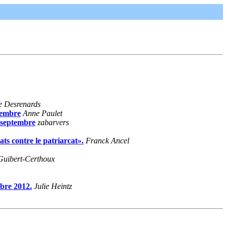
e Desrenards
ptembre
Anne Paulet
e septembre
zabarvers
ts contre le patriarcat».
Franck Ancel
 Guibert-Certhoux
re 2012.
Julie Heintz