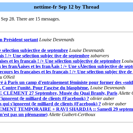
nettime-fr Sep 12 by Thread
 Sep 28. There are 15 messages.
n Président sortant
Louise Desrenards
ne sélection subjective de septembre
Louise Desrenards
ais ! /+ Une sélection subjec tive de septembre
zabarvers
ises et les français ! /+ Une sélection subjective de septembre
Louis
 les franÃaises et les franÃais ! /+ Une sÃlection subjective de se
cours les françaises et les français ! /+ Une sélection subjec tive d
u ONeil
é à Paris un camp d'entraînement féministe pour former des «solda
n. Contre l’unité. Pour l’ascèse du blasphème.
Louise Desrenards
ÉMENT 27 Septembre, Musée du Quai Branly, Paris
Aliette
ignorent (le milliard de clients #Facebook) ?
olivier auber
qui s'ignorent (le milliard de clients #Facebook) ?
olivier auber
STREMENT TEMPORAIRE + RAVI SHARDJA :: Samedi 29 septemb
 n'est pas un pléonasme)
Aliette Guibert-Certhoux