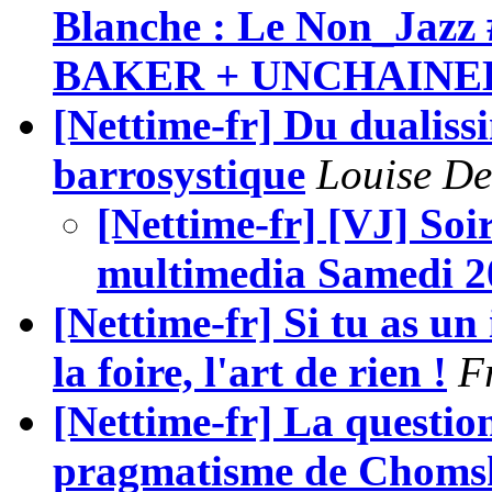
Blanche : Le Non_Jaz
BAKER + UNCHAINED
[Nettime-fr] Du dualiss
barrosystique
Louise De
[Nettime-fr] [VJ] So
multimedia Samedi 20
[Nettime-fr] Si tu as un
la foire, l'art de rien !
F
[Nettime-fr] La question
pragmatisme de Chomsky