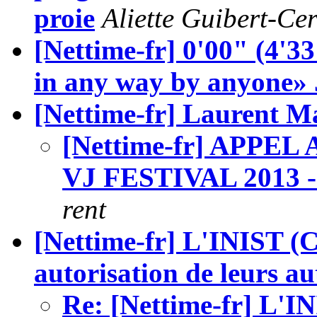
proie
Aliette Guibert-Ce
[Nettime-fr] 0'00" (4'3
in any way by anyone»
[Nettime-fr] Laurent M
[Nettime-fr] APPE
VJ FESTIVAL 2013
rent
[Nettime-fr] L'INIST (C
autorisation de leurs aut
Re: [Nettime-fr] L'I