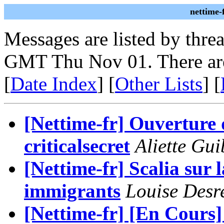
nettime-
Messages are listed by thre
GMT Thu Nov 01. There ar
[
Date Index
] [
Other Lists
] [
[Nettime-fr] Ouverture 
criticalsecret
Aliette Gu
[Nettime-fr] Scalia sur 
immigrants
Louise Desr
[Nettime-fr] [En Cours]