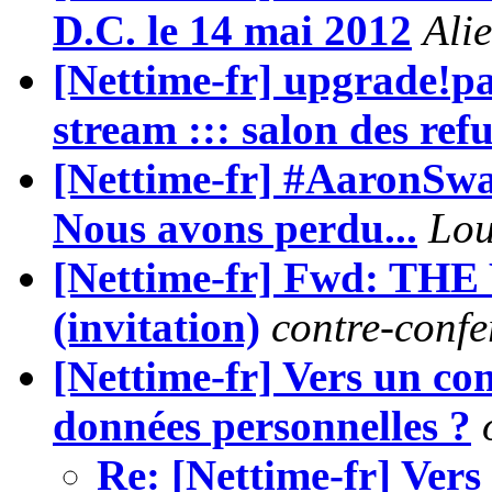
D.C. le 14 mai 2012
Ali
[Nettime-fr] upgrade!par
stream ::: salon des ref
[Nettime-fr] #AaronSwar
Nous avons perdu...
Lou
[Nettime-fr] Fwd: TH
(invitation)
contre-confe
[Nettime-fr] Vers un co
données personnelles ?
Re: [Nettime-fr] Vers