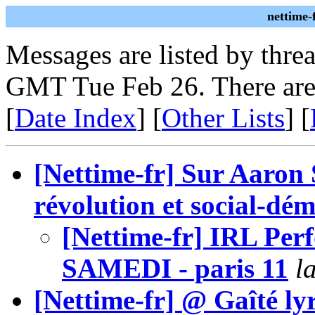
nettime-
Messages are listed by thre
GMT Tue Feb 26. There are
[
Date Index
] [
Other Lists
] [
[Nettime-fr] Sur Aaron S
révolution et social-dém
[Nettime-fr] IRL Perf
SAMEDI - paris 11
l
[Nettime-fr] @ Gaîté 