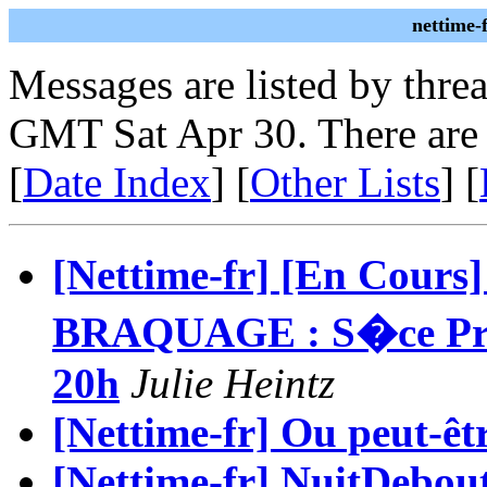
nettime-
Messages are listed by thre
GMT Sat Apr 30. There are
[
Date Index
] [
Other Lists
] [
[Nettime-fr] [En Cours
BRAQUAGE : S�ce Profo
20h
Julie Heintz
[Nettime-fr] Ou peut-êt
[Nettime-fr] NuitDebout