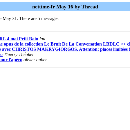
nettime-fr May 16 by Thread
e May 31. There are 5 messages.
L 4 mai Petit Bain
lau
ième opus de la collection Le Bruit De La Conversation LBDLC ><
âtre avec CHRISTOS MAKRYGIORGOS. Attention: places limitées 
ro
Thierry Théolier
pour l'apéro
olivier auber