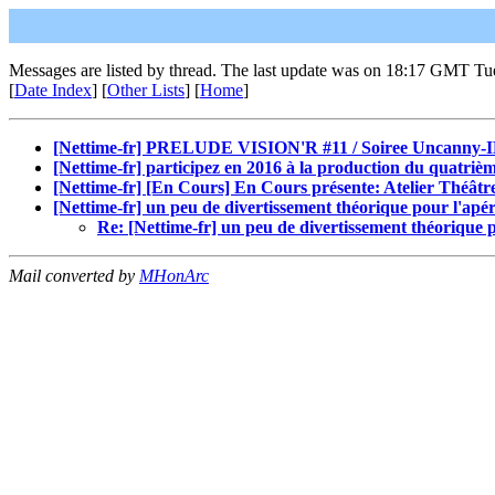
Messages are listed by thread. The last update was on 18:17 GMT Tu
[
Date Index
] [
Other Lists
] [
Home
]
[Nettime-fr] PRELUDE VISION'R #11 / Soiree Uncanny-IR
[Nettime-fr] participez en 2016 à la production du quatr
[Nettime-fr] [En Cours] En Cours présente: Atelier Thé
[Nettime-fr] un peu de divertissement théorique pour l'apé
Re: [Nettime-fr] un peu de divertissement théorique 
Mail converted by
MHonArc