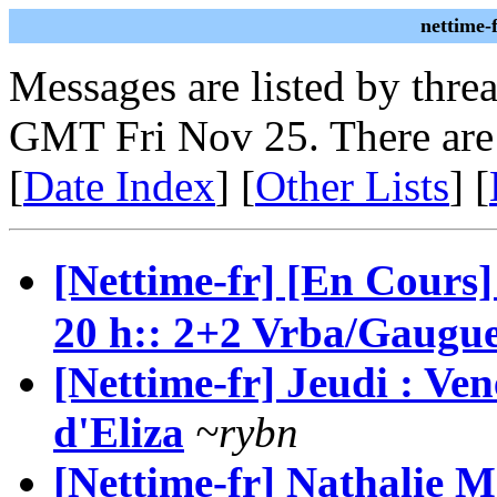
nettime-
Messages are listed by thre
GMT Fri Nov 25. There are
[
Date Index
] [
Other Lists
] [
[Nettime-fr] [En Cour
20 h:: 2+2 Vrba/Gaugue
[Nettime-fr] Jeudi : Ven
d'Eliza
~rybn
[Nettime-fr] Nathalie 