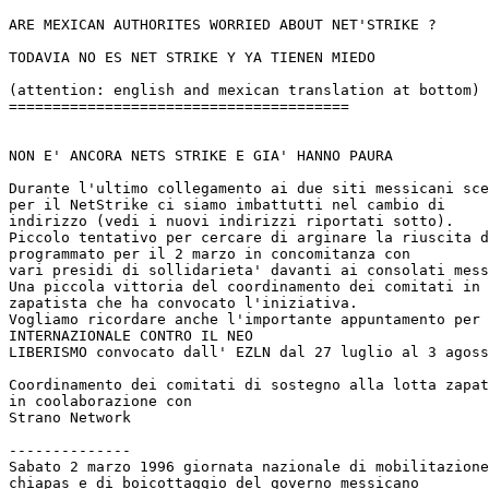
ARE MEXICAN AUTHORITES WORRIED ABOUT NET'STRIKE ?

TODAVIA NO ES NET STRIKE Y YA TIENEN MIEDO

(attention: english and mexican translation at bottom)

=======================================

NON E' ANCORA NETS STRIKE E GIA' HANNO PAURA

Durante l'ultimo collegamento ai due siti messicani sce
per il NetStrike ci siamo imbattutti nel cambio di 

indirizzo (vedi i nuovi indirizzi riportati sotto). 

Piccolo tentativo per cercare di arginare la riuscita d
programmato per il 2 marzo in concomitanza con 

vari presidi di sollidarieta' davanti ai consolati mess
Una piccola vittoria del coordinamento dei comitati in 
zapatista che ha convocato l'iniziativa.

Vogliamo ricordare anche l'importante appuntamento per 
INTERNAZIONALE CONTRO IL NEO 

LIBERISMO convocato dall' EZLN dal 27 luglio al 3 agoss
Coordinamento dei comitati di sostegno alla lotta zapat
in coolaborazione con 

Strano Network

--------------

Sabato 2 marzo 1996 giornata nazionale di mobilitazione
chiapas e di boicottaggio del governo messicano 
