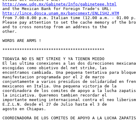
http://www.udg.mx/Gabinete/Info/gabineteee.html
http://lince.dgsca.unam.mx/bancomext/ENLISH2.HTM
from 7.00-8.00 p.m. Italian time (12.00 a.m. - 01.00 p.
Please pay attention to set the cache memory of the bro
and to cross nonstop from an address to the 

other.

WORDS ARE ARMS !

******************************************

TODAVIA NO ES NET STRIKE Y YA TIENEN MIEDO

El las ultima conexiones a las dos direcciones mexicana
escogidas como obietivo del net strike, las 

encontramos cambiada. Una pequena tentativa para bloque
manifestacion programada por el 2 de marzo 

conjuntamente a varios presidios de solidaridad en fren
mexicanos en Italia. Una pequena victoria de la 

coordinadora de los comites de apoyo a la lucha zapatis
la iniciativa. Queremos tambien recordar el 

importante meeting internacional contra el neo liberism
E.Z.L.N. desde el 27 de Julio hasta el 3 de 

agosto en Chiapas.

COORDINADORA DE LOS COMITES DE APOYO A LA LUCHA ZAPATIS