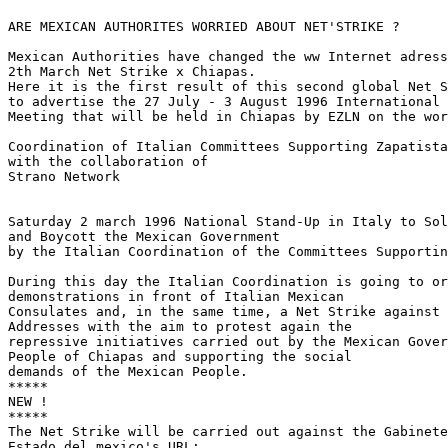
ARE MEXICAN AUTHORITES WORRIED ABOUT NET'STRIKE ?

Mexican Authorities have changed the ww Internet adress
2th March Net Strike x Chiapas.

Here it is the first result of this second global Net S
to advertise the 27 July - 3 August 1996 International 

Meeting that will be held in Chiapas by EZLN on the wor
Coordination of Italian Committees Supporting Zapatista
with the collaboration of

Strano Network

Saturday 2 march 1996 National Stand-Up in Italy to Sol
and Boycott the Mexican Government 

by the Italian Coordination of the Committees Supportin
During this day the Italian Coordination is going to or
demonstrations in front of Italian Mexican 

Consulates and, in the same time, a Net Strike against 
Addresses with the aim to protest again the 

repressive initiatives carried out by the Mexican Gover
People of Chiapas and supporting the social 

demands of the Mexican People.

*****

NEW !

*****

The Net Strike will be carried out against the Gabinete