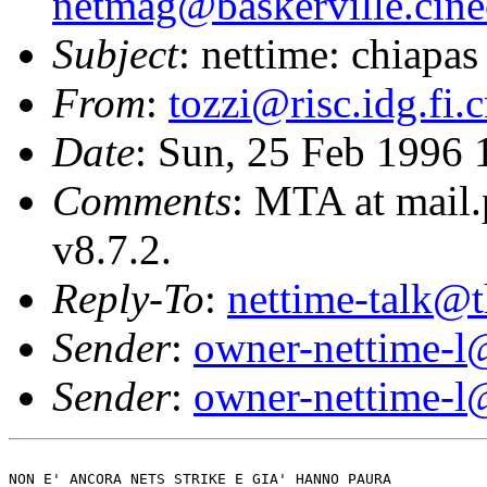
netmag@baskerville.cinec
Subject
: nettime: chiapa
From
:
tozzi@risc.idg.fi.c
Date
: Sun, 25 Feb 1996 
Comments
: MTA at mail
v8.7.2.
Reply-To
:
nettime-talk@t
Sender
:
owner-nettime-l
Sender
:
owner-nettime-l
NON E' ANCORA NETS STRIKE E GIA' HANNO PAURA
