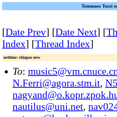
Tommaso Tozzi o
[
Date Prev
] [
Date Next
] [
Th
Index
] [
Thread Index
]
nettime: chiapas new
To
:
music5@vm.cnuce.cnr
N.Ferri@agora.stm.it
,
N5
nagyand@o.kopr.zpok.h
nautilus@uni.net
,
nav02