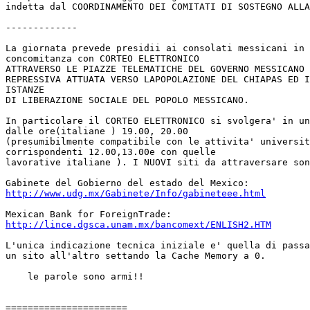
indetta dal COORDINAMENTO DEI COMITATI DI SOSTEGNO ALLA
-------------

La giornata prevede presidii ai consolati messicani in 
concomitanza con CORTEO ELETTRONICO 

ATTRAVERSO LE PIAZZE TELEMATICHE DEL GOVERNO MESSICANO 
REPRESSIVA ATTUATA VERSO LAPOPOLAZIONE DEL CHIAPAS ED I
ISTANZE 

DI LIBERAZIONE SOCIALE DEL POPOLO MESSICANO.

In particolare il CORTEO ELETTRONICO si svolgera' in un
dalle ore(italiane ) 19.00, 20.00 

(presumibilmente compatibile con le attivita' universit
corrispondenti 12.00,13.00e con quelle 

lavorative italiane ). I NUOVI siti da attraversare son
http://www.udg.mx/Gabinete/Info/gabineteee.html
http://lince.dgsca.unam.mx/bancomext/ENLISH2.HTM
L'unica indicazione tecnica iniziale e' quella di passa
un sito all'altro settando la Cache Memory a 0.

    le parole sono armi!!

======================
