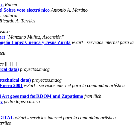
co
Ruben
t] Sobre voto electró nico
Antonio A. Martino
. cultural
Ricardo A. Terriles
asuso
net
"Manzano Muñoz, Ascensión"
Rogelio López Cuenca y Jesús Zurita
w3art - servicios internet para l
seu
s ||| | | ||
ical data)
proyectos.macg
 (technical data)
proyectos.macg
- Enero 2001
w3art - servicios internet para la comunidad artística
ased Art goes mad forRDOM and Zapatismo
fran ilich
ty
pedro lopez casuso
IGITAL
w3art - servicios internet para la comunidad artística
rriles