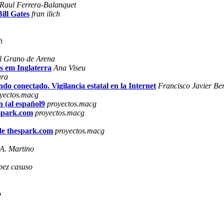
Raul Ferrera-Balanquet
ill Gates
fran ilich
h
l Grano de Arena
os em Inglaterra
Ana Viseu
ara
o conectado. Vigilancia estatal en la Internet
Francisco Javier Be
yectos.macg
n (al español9
proyectos.macg
espark.com
proyectos.macg
 de thespark.com
proyectos.macg
A. Martino
pez casuso
o