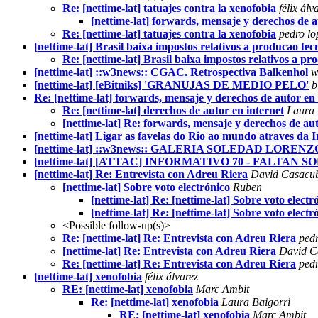
Re: [nettime-lat] tatuajes contra la xenofobia
félix álv
[nettime-lat] forwards, mensaje y derechos de a
Re: [nettime-lat] tatuajes contra la xenofobia
pedro lo
[nettime-lat] Brasil baixa impostos relativos a producao tec
Re: [nettime-lat] Brasil baixa impostos relativos a pr
[nettime-lat] ::w3news:: CGAC. Retrospectiva Balkenhol
w
[nettime-lat] [eBitniks] 'GRANUJAS DE MEDIO PELO'
b
Re: [nettime-lat] forwards, mensaje y derechos de autor en 
Re: [nettime-lat] derechos de autor en internet
Laura 
[nettime-lat] Re: forwards, mensaje y derechos de aut
[nettime-lat] Ligar as favelas do Rio ao mundo atraves da I
[nettime-lat] ::w3news:: GALERIA SOLEDAD LORENZO: 
[nettime-lat] [ATTAC] INFORMATIVO 70 - FALTAN 
[nettime-lat] Re: Entrevista con Adreu Riera
David Casacub
[nettime-lat] Sobre voto electrónico
Ruben
[nettime-lat] Re: [nettime-lat] Sobre voto electr
[nettime-lat] Re: [nettime-lat] Sobre voto electr
<Possible follow-up(s)>
Re: [nettime-lat] Re: Entrevista con Adreu Riera
pedr
[nettime-lat] Re: Entrevista con Adreu Riera
David C
Re: [nettime-lat] Re: Entrevista con Adreu Riera
pedr
[nettime-lat] xenofobia
félix álvarez
RE: [nettime-lat] xenofobia
Marc Ambit
Re: [nettime-lat] xenofobia
Laura Baigorri
RE: [nettime-lat] xenofobia
Marc Ambit