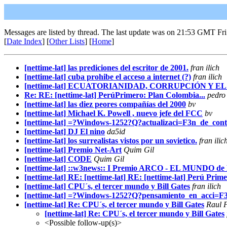
Messages are listed by thread. The last update was on 21:53 GMT Fri
[
Date Index
] [
Other Lists
] [
Home
]
[nettime-lat] las prediciones del escritor de 2001.
fran ilich
[nettime-lat] cuba prohibe el acceso a internet (?)
fran ilich
[nettime-lat] ECUATORIANIDAD, CORRUPCIÓN Y EL
Re: RE: [nettime-lat] PerúPrimero: Plan Colombia...
pedro
[nettime-lat] las diez peores compañías del 2000
bv
[nettime-lat] Michael K. Powell , nuevo jefe del FCC
bv
[nettime-lat] =?Windows-1252?Q?actualizaci=F3n_de_cont
[nettime-lat] DJ El nino
da5id
[nettime-lat] los surrealistas vistos por un sovietico.
fran ilic
[nettime-lat] Premio Net-Art
Quim Gil
[nettime-lat] CODE
Quim Gil
[nettime-lat] ::w3news:: I Premio ARCO - EL MUNDO de 
[nettime-lat] RE: [nettime-lat] RE: [nettime-lat] Perú Pri
[nettime-lat] CPU´s, el tercer mundo y Bill Gates
fran ilich
[nettime-lat] =?Windows-1252?Q?pensamiento_en_acci=F
[nettime-lat] Re: CPU´s, el tercer mundo y Bill Gates
Raul 
[nettime-lat] Re: CPU´s, el tercer mundo y Bill Gates
<Possible follow-up(s)>