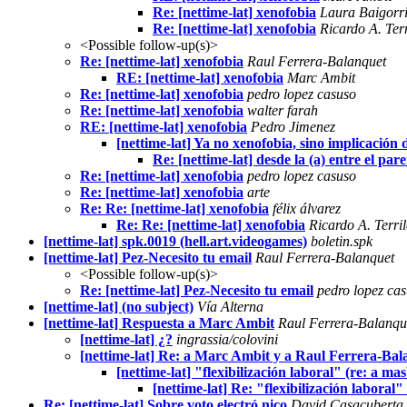
Re: [nettime-lat] xenofobia
Laura Baigorr
Re: [nettime-lat] xenofobia
Ricardo A. Terr
<Possible follow-up(s)>
Re: [nettime-lat] xenofobia
Raul Ferrera-Balanquet
RE: [nettime-lat] xenofobia
Marc Ambit
Re: [nettime-lat] xenofobia
pedro lopez casuso
Re: [nettime-lat] xenofobia
walter farah
RE: [nettime-lat] xenofobia
Pedro Jimenez
[nettime-lat] Ya no xenofobia, sino implicación 
Re: [nettime-lat] desde la (a) entre el pare
Re: [nettime-lat] xenofobia
pedro lopez casuso
Re: [nettime-lat] xenofobia
arte
Re: Re: [nettime-lat] xenofobia
félix álvarez
Re: Re: [nettime-lat] xenofobia
Ricardo A. Terril
[nettime-lat] spk.0019 (hell.art.videogames)
boletin.spk
[nettime-lat] Pez-Necesito tu email
Raul Ferrera-Balanquet
<Possible follow-up(s)>
Re: [nettime-lat] Pez-Necesito tu email
pedro lopez ca
[nettime-lat] (no subject)
Vía Alterna
[nettime-lat] Respuesta a Marc Ambit
Raul Ferrera-Balanqu
[nettime-lat] ¿?
ingrassia/colovini
[nettime-lat] Re: a Marc Ambit y a Raul Ferrera-Bal
[nettime-lat] "flexibilización laboral" (re: a mas
[nettime-lat] Re: "flexibilización laboral"
Re: [nettime-lat] Sobre voto electró nico
David Casacuberta