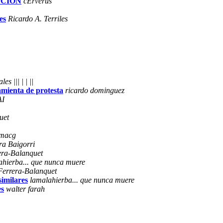
EPCIÓN
cErverus
es
Ricardo A. Terriles
les ||| | | ||
amienta de protesta
ricardo dominguez
AI
uet
.macg
ra Baigorri
era-Balanquet
ahierba... que nunca muere
Ferrera-Balanquet
similares
lamalahierba... que nunca muere
es
walter farah