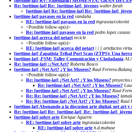
[nettime-lat] RV: [cinematik] MOMENTA: GRAN DEC
Re: [nettime-lat] Re:_[nettime-lat]_jóvenes
walter farah
[nettime-lat] Re: [nettime-lat] Re:_[nettime-lat]_jóven
[nettime-lat] payasos en la red
vandalia
RE: [nettime-lat] payasos en la red
ingrassia/colovini
<Possible follow-up(s)>
Re: [nettime-lat] payasos en la red
pedro lopez casuso
[nettime-lat] acerca del netart
recicle
<Possible follow-up(s)>
RE: [nettime-lat] acerca del netart
| | || artefactos virtua
[nettime-lat] Zapatista Tribal Port Scan (ZTPS): Una herr
[nettime-lat] ,FSM: Taller Comunicación y Ciudadanía
AL
Re: [nettime-lat] :¿Net Art?
Roberta Bosco
[nettime-lat] ¿Net Art? ¿Y los Museos?
Raul Ferrera-Balanq
<Possible follow-up(s)>
Re: [nettime-lat] ¿Net Art? ¿Y los Museos?
proyectos
Re: [nettime-lat] ¿Net Art? ¿Y los Museos?
Lau
Re: [nettime-lat] ¿Net Art? ¿Y los Museos?
Raul Ferr
Re: Re: [nettime-lat] ¿Net Art? ¿Y los Museos?
lamal
Re: Re: [nettime-lat] ¿Net Art? ¿Y los Museos?
Raul 
[nettime-lat] Abonando a la discusion arte digital, net art y 
Re: [nettime-lat] Re:_[nettime-lat]_Re:_[nettime-lat]_jóven
[nettime-lat] sobre arte
Enrique Aguerre
RE: [nettime-lat] sobre arte
ingrassia/colovini
RE: [nettime-lat] sobre arte
h.d.mabuse