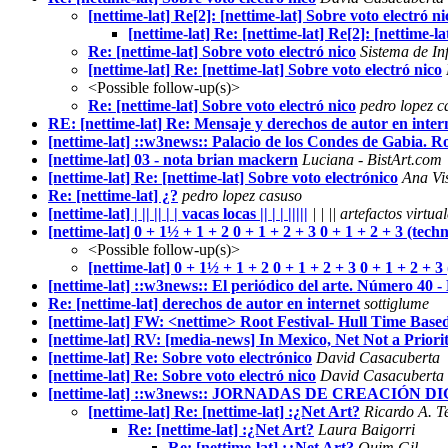
[nettime-lat] Re[2]: [nettime-lat] Sobre voto electró ni
[nettime-lat] Re: [nettime-lat] Re[2]: [nettime-la
Re: [nettime-lat] Sobre voto electró nico
Sistema de Inf
[nettime-lat] Re: [nettime-lat] Sobre voto electró nico
<Possible follow-up(s)>
Re: [nettime-lat] Sobre voto electró nico
pedro lopez c
RE: [nettime-lat] Re: Mensaje y derechos de autor en inter
[nettime-lat] ::w3news:: Palacio de los Condes de Gabia. 
[nettime-lat] 03 - nota brian mackern
Luciana - BistArt.com
[nettime-lat] Re: [nettime-lat] Sobre voto electrónico
Ana Vi
Re: [nettime-lat] ¿?
pedro lopez casuso
[nettime-lat] | || || | | vacas locas || | | |||||
| | || artefactos virtuale
[nettime-lat] 0 + 1½ + 1 + 2 0 + 1 + 2 + 3 0 + 1 + 2 + 3 (techn
<Possible follow-up(s)>
[nettime-lat] 0 + 1½ + 1 + 2 0 + 1 + 2 + 3 0 + 1 + 2 + 3
[nettime-lat] ::w3news:: El periódico del arte. Número 40 
Re: [nettime-lat] derechos de autor en internet
sottiglume
[nettime-lat] FW: <nettime> Root Festival- Hull Time B
[nettime-lat] RV: [media-news] In Mexico, Net Not a Priori
[nettime-lat] Re: Sobre voto electrónico
David Casacuberta
[nettime-lat] Re: Sobre voto electró nico
David Casacuberta
[nettime-lat] ::w3news:: JORNADAS DE CREACIÓN D
[nettime-lat] Re: [nettime-lat] :¿Net Art?
Ricardo A. Te
Re: [nettime-lat] :¿Net Art?
Laura Baigorri
Re: [nettime-lat] :¿Net Art?
Quim Gil