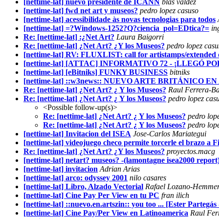
[nettime-lat] nuevo presidente de ICANN
blas valdez
[nettime-lat] fwd net art y museos?
pedro lopez casuso
[nettime-lat] acessibilidade às novas tecnologias para todos
[nettime-lat] =?Windows-1252?Q?ciencia_pol=EDtica?=
in
Re: [nettime-lat] :¿Net Art?
Laura Baigorri
Re: [nettime-lat] ¿Net Art? ¿Y los Museos?
pedro lopez casu
[nettime-lat] RV: FLUXLIST: call for artistamps/extended 
[nettime-lat] [ATTAC] INFORMATIVO 72 - ¡LLEGÓ 
[nettime-lat] [eBitniks] FUNKY BUSINESS
bitniks
[nettime-lat] ::w3news:: NUEVO ARTE BRITÁNICO E
Re: [nettime-lat] ¿Net Art? ¿ Y los Museos?
Raul Ferrera-B
Re: [nettime-lat] ¿Net Art? ¿ Y los Museos?
pedro lopez cas
<Possible follow-up(s)>
Re: [nettime-lat] ¿Net Art? ¿ Y los Museos?
pedro lop
Re: [nettime-lat] ¿Net Art? ¿ Y los Museos?
pedro lop
[nettime-lat] Invitacion del ISEA
Jose-Carlos Mariategui
[nettime-lat] videojuego checo permite torcerle el brazo a F
Re: [nettime-lat] ¿Net Art? ¿Y los Museos?
proyectos.macg
[nettime-lat] netart? museos? -(lamontagne isea2000 report
[nettime-lat] invitacion
Adrian Arias
[nettime-lat] arco: odyssey 2001
nilo casares
[nettime-lat] Libro, Alzado Vectorial
Rafael Lozano-Hemme
[nettime-lat] Cine Pay Per View en tu PC
fran ilich
[nettime-lat] ::nuevo.en.artszin:: you too ... [Ester Partegá
[nettime-lat] Cine Pay/Per View en Latinoamerica
Raul Fer