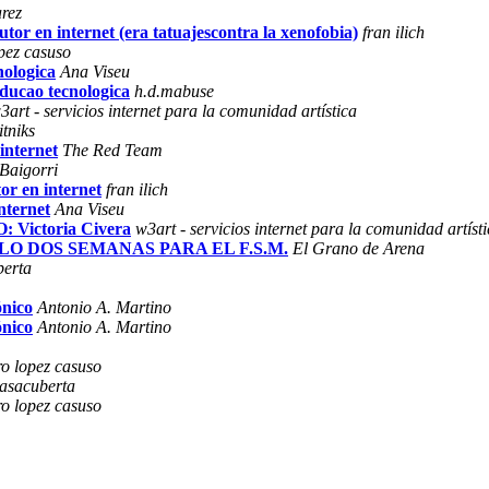
arez
utor en internet (era tatuajescontra la xenofobia)
fran ilich
pez casuso
nologica
Ana Viseu
oducao tecnologica
h.d.mabuse
3art - servicios internet para la comunidad artística
itniks
internet
The Red Team
Baigorri
or en internet
fran ilich
nternet
Ana Viseu
Victoria Civera
w3art - servicios internet para la comunidad artíst
SOLO DOS SEMANAS PARA EL F.S.M.
El Grano de Arena
erta
ónico
Antonio A. Martino
ónico
Antonio A. Martino
o lopez casuso
asacuberta
o lopez casuso