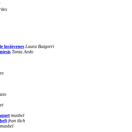
i
iles
de losjóvenes
Laura Baigorri
ntesis
Tania Aedo
es
suso
et
aquet
masbel
bel)
fran ilich
masbel