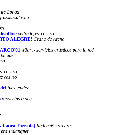
Ars Longa
grassia/colovini
so
deadline
pedro lopez casuso
PORTO ALEGRE!
Grano de Arena
N ARCO'01
w3art - servicios artísticos para la red
alanquet
uso
ez casuso
ez casuso
idel
blas valdez
)
proyectos.macg
r
s - Laura Torrado]
Redacción arts.zin
rera-Balanquet