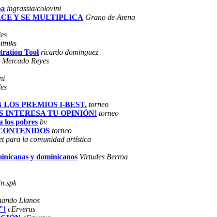
pa
ingrassia/colovini
RECE Y SE MULTIPLICA
Grano de Arena
les
itniks
tration Tool
ricardo dominguez
s Mercado Reyes
ni
les
N LOS PREMIOS I-BEST.
torneo
NOS INTERESA TU OPINIÓN!
torneo
a los pobres
bv
S CONTENIDOS
torneo
net para la comunidad artística
ominicanas y dominicanos
Virtudes Berroa
in.spk
nando Llanos
"!
cErverus