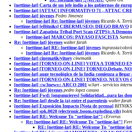
[nettime-lat] Carta de un jefe indio a los gobiernos de euro
[nettime-lat] [ATTAC] INFORMATIVO 71 - ATTAC C
[nettime-lat] jóvenes
Pedro Jimenez
[nettime-lat] Re: [nettime-lat] jóvenes
Ricardo A. Terri
[nettime-lat] [eBitniks] CIBERMUSEO: DIEGO BRAVO
b
[nettime-lat] Zapatista Tribal Port Scan (ZTPS): A Demons
[nettime-lat] MARCOS: PAYASO FASCISTA
Santo
Re: [nettime-lat] jóvenes
walter farah
[nettime-lat] RE: [nettime-lat] jóvenes
ingrassia/colovi
[nettime-lat] Re: [nettime-lat] jóvenes
Ricardo A. Terri
[nettime-lat] cinematik/yituey
cinematik
[nettime-lat] [TORNEO-ON-LINE] VOTA A TORNEO E
[nettime-lat] [TORNEO-ON-LINE] TORNEO.Debate. 
[nettime-lat] auge tecnológico de la India comienza a llegar 
[nettime-lat] [TORNEO-ON-LINE] TORNEO. NUEVO
[nettime-lat] ::w3news:: ARCO 2001
w3art - servicios inter
Re: [nettime-lat] jóvenes
pedro lopez casuso
[nettime-lat] Fwd: [ongsmujeres] Solidaridad...para las d
Re: [nettime-lat] desde la (a) entre el parentesis
walter farah
[nettime-lat] Exposición Impacto [Nota de prensa]
BITNIKS
[nettime-lat] spk.0020 (electronic.boom.exploding.vih)
bolet
[nettime-lat] RE: Welcome To "nettime-lat"!
cErverus
Re: [nettime-lat] RE: Welcome To "nettime-lat"!
Fer
RE: [nettime-lat] RE: Welcome To "nettime-lat