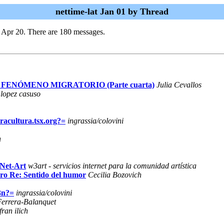
nettime-lat Jan 01 by Thread
 Apr 20. There are 180 messages.
 FENÓMENO MIGRATORIO (Parte cuarta)
Julia Cevallos
 lopez casuso
racultura.tsx.org?=
ingrassia/colovini
h
Net-Art
w3art - servicios internet para la comunidad artística
mero Re: Sentido del humor
Cecilia Bozovich
3n?=
ingrassia/colovini
Ferrera-Balanquet
fran ilich