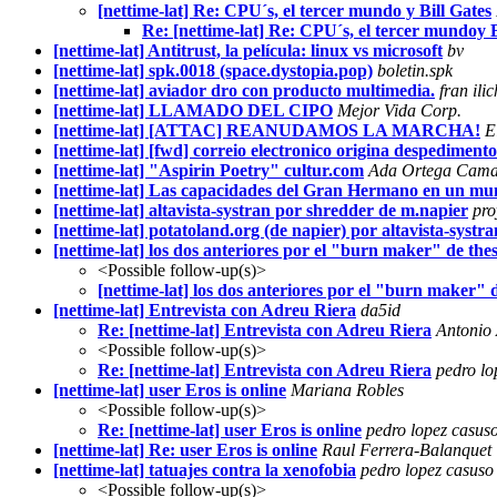
[nettime-lat] Re: CPU´s, el tercer mundo y Bill Gates
Re: [nettime-lat] Re: CPU´s, el tercer mundoy B
[nettime-lat] Antitrust, la película: linux vs microsoft
bv
[nettime-lat] spk.0018 (space.dystopia.pop)
boletin.spk
[nettime-lat] aviador dro con producto multimedia.
fran ilic
[nettime-lat] LLAMADO DEL CIPO
Mejor Vida Corp.
[nettime-lat] [ATTAC] REANUDAMOS LA MARCHA!
E
[nettime-lat] [fwd] correio electronico origina despediment
[nettime-lat] "Aspirin Poetry" cultur.com
Ada Ortega Cam
[nettime-lat] Las capacidades del Gran Hermano en un mund
[nettime-lat] altavista-systran por shredder de m.napier
pro
[nettime-lat] potatoland.org (de napier) por altavista-systra
[nettime-lat] los dos anteriores por el "burn maker" de th
<Possible follow-up(s)>
[nettime-lat] los dos anteriores por el "burn maker"
[nettime-lat] Entrevista con Adreu Riera
da5id
Re: [nettime-lat] Entrevista con Adreu Riera
Antonio 
<Possible follow-up(s)>
Re: [nettime-lat] Entrevista con Adreu Riera
pedro lo
[nettime-lat] user Eros is online
Mariana Robles
<Possible follow-up(s)>
Re: [nettime-lat] user Eros is online
pedro lopez casus
[nettime-lat] Re: user Eros is online
Raul Ferrera-Balanquet
[nettime-lat] tatuajes contra la xenofobia
pedro lopez casuso
<Possible follow-up(s)>