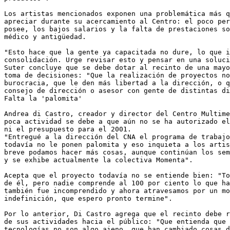
Los artistas mencionados exponen una problemática más q
apreciar durante su acercamiento al Centro: el poco per
posee, los bajos salarios y la falta de prestaciones so
médico y antigüedad.

"Esto hace que la gente ya capacitada no dure, lo que i
consolidación. Urge revisar esto y pensar en una soluci
Suter concluye que se debe dotar al recinto de una mayo
toma de decisiones: "Que la realización de proyectos no
burocracia, que le den más libertad a la dirección, o q
consejo de dirección o asesor con gente de distintas di
Falta la 'palomita'

Andrea di Castro, creador y director del Centro Multime
poca actividad se debe a que aún no se ha autorizado el
ni el presupuesto para el 2001.

"Entregué a la dirección del CNA el programa de trabajo
todavía no le ponen palomita y eso inquieta a los artis
breve podamos hacer más cosas, aunque continúan los sem
y se exhibe actualmente la colectiva Momenta".

Acepta que el proyecto todavía no se entiende bien: "To
de él, pero nadie comprende al 100 por ciento lo que ha
también fue incomprendido y ahora atravesamos por un mo
indefinición, que espero pronto termine".

Por lo anterior, Di Castro agrega que el recinto debe r
de sus actividades hacia el público: "Que entienda que 
tecnologías no son algo ajeno, que han cambiado cosas d