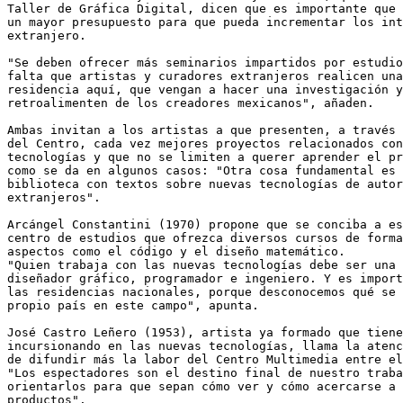
Taller de Gráfica Digital, dicen que es importante que 
un mayor presupuesto para que pueda incrementar los int
extranjero.

"Se deben ofrecer más seminarios impartidos por estudio
falta que artistas y curadores extranjeros realicen una
residencia aquí, que vengan a hacer una investigación y
retroalimenten de los creadores mexicanos", añaden.

Ambas invitan a los artistas a que presenten, a través 
del Centro, cada vez mejores proyectos relacionados con
tecnologías y que no se limiten a querer aprender el pr
como se da en algunos casos: "Otra cosa fundamental es 
biblioteca con textos sobre nuevas tecnologías de autor
extranjeros".

Arcángel Constantini (1970) propone que se conciba a es
centro de estudios que ofrezca diversos cursos de forma
aspectos como el código y el diseño matemático.

"Quien trabaja con las nuevas tecnologías debe ser una 
diseñador gráfico, programador e ingeniero. Y es import
las residencias nacionales, porque desconocemos qué se 
propio país en este campo", apunta.

José Castro Leñero (1953), artista ya formado que tiene
incursionando en las nuevas tecnologías, llama la atenc
de difundir más la labor del Centro Multimedia entre el
"Los espectadores son el destino final de nuestro traba
orientarlos para que sepan cómo ver y cómo acercarse a 
productos".
