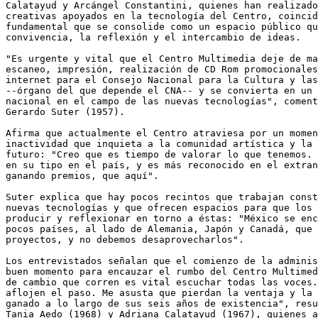
Calatayud y Arcángel Constantini, quienes han realizado
creativas apoyados en la tecnología del Centro, coincid
fundamental que se consolide como un espacio público qu
convivencia, la reflexión y el intercambio de ideas.

"Es urgente y vital que el Centro Multimedia deje de ma
escaneo, impresión, realización de CD Rom promocionales
internet para el Consejo Nacional para la Cultura y las
--órgano del que depende el CNA-- y se convierta en un 
nacional en el campo de las nuevas tecnologías", coment
Gerardo Suter (1957).

Afirma que actualmente el Centro atraviesa por un momen
inactividad que inquieta a la comunidad artística y la 
futuro: "Creo que es tiempo de valorar lo que tenemos. 
en su tipo en el país, y es más reconocido en el extran
ganando premios, que aquí".

Suter explica que hay pocos recintos que trabajan const
nuevas tecnologías y que ofrecen espacios para que los 
producir y reflexionar en torno a éstas: "México se enc
pocos países, al lado de Alemania, Japón y Canadá, que 
proyectos, y no debemos desaprovecharlos".

Los entrevistados señalan que el comienzo de la adminis
buen momento para encauzar el rumbo del Centro Multimed
de cambio que corren es vital escuchar todas las voces.
aflojen el paso. Me asusta que pierdan la ventaja y la 
ganado a lo largo de sus seis años de existencia", resu
Tania Aedo (1968) y Adriana Calatayud (1967), quienes a