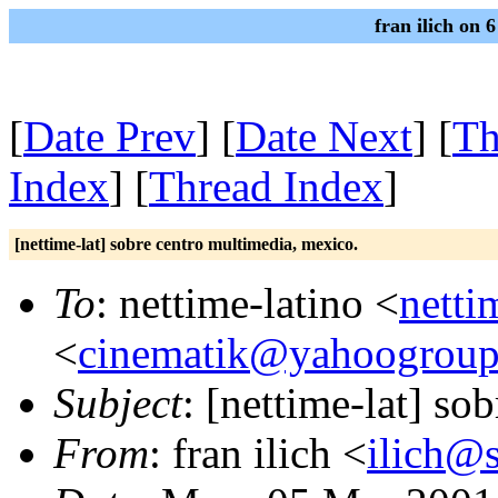
fran ilich on 
[
Date Prev
] [
Date Next
] [
Th
Index
] [
Thread Index
]
[nettime-lat] sobre centro multimedia, mexico.
To
: nettime-latino <
netti
<
cinematik@yahoogroup
Subject
: [nettime-lat] so
From
: fran ilich <
ilich@