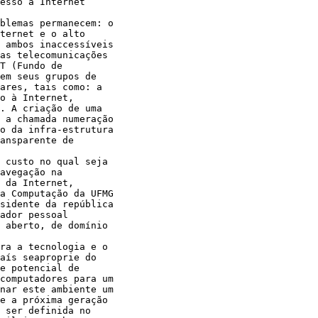
esso à Internet 

blemas permanecem: o 

ternet e o alto 

 ambos inaccessíveis 

as telecomunicações 

T (Fundo de 

em seus grupos de 

ares, tais como: a 

o à Internet, 

. A criação de uma 

 a chamada numeração 

o da infra-estrutura 

ansparente de 

 custo no qual seja 

avegação na 

 da Internet, 

a Computação da UFMG 

sidente da república 

ador pessoal 

 aberto, de domínio 

ra a tecnologia e o 

aís seaproprie do 

e potencial de 

computadores para um 

nar este ambiente um 

e a próxima geração 

 ser definida no 
