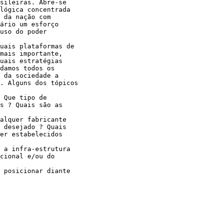
sileiras. Abre-se 

lógica concentrada 

 da nação com 

ário um esforço 

uso do poder 

uais plataformas de 

mais importante, 

uais estratégias 

damos todos os 

 da sociedade a 

. Alguns dos tópicos 

 Que tipo de 

s ? Quais são as 

alquer fabricante 

 desejado ? Quais 

er estabelecidos 

 a infra-estrutura 

cional e/ou do 

 posicionar diante 
