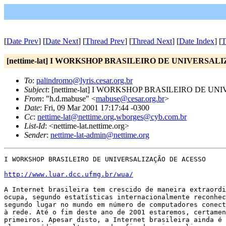
[
Date Prev
] [
Date Next
] [
Thread Prev
] [
Thread Next
] [
Date Index
] [
T
[nettime-lat] I WORKSHOP BRASILEIRO DE UNIVERSA
To
:
palindromo@lyris.cesar.org.br
Subject
: [nettime-lat] I WORKSHOP BRASILEIRO DE 
From
: "h.d.mabuse" <
mabuse@cesar.org.br
>
Date
: Fri, 09 Mar 2001 17:17:44 -0300
Cc
:
nettime-lat@nettime.org
,
wborges@cyb.com.br
List-Id
: <nettime-lat.nettime.org>
Sender
:
nettime-lat-admin@nettime.org
I WORKSHOP BRASILEIRO DE UNIVERSALIZAÇÃO DE ACESSO

http://www.luar.dcc.ufmg.br/wua/
A Internet brasileira tem crescido de maneira extraordi
ocupa, segundo estatísticas internacionalmente reconhec
segundo lugar no mundo em número de computadores conect
à rede. Até o fim deste ano de 2001 estaremos, certamen
primeiros. Apesar disto, a Internet brasileira ainda é 