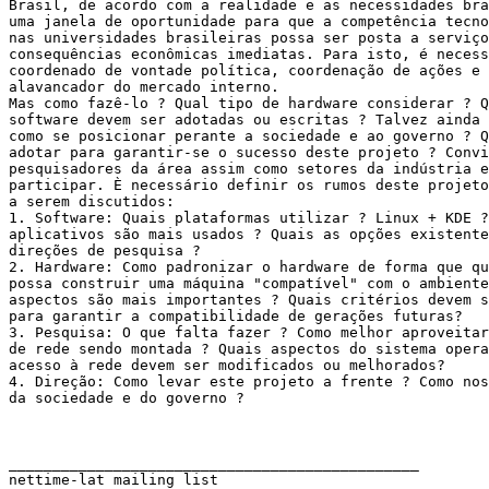
Brasil, de acordo com a realidade e as necessidades bra
uma janela de oportunidade para que a competência tecno
nas universidades brasileiras possa ser posta a serviço
consequências econômicas imediatas. Para isto, é necess
coordenado de vontade política, coordenação de ações e 
alavancador do mercado interno.

Mas como fazê-lo ? Qual tipo de hardware considerar ? Q
software devem ser adotadas ou escritas ? Talvez ainda 
como se posicionar perante a sociedade e ao governo ? Q
adotar para garantir-se o sucesso deste projeto ? Convi
pesquisadores da área assim como setores da indústria e
participar. È necessário definir os rumos deste projeto
a serem discutidos:

1. Software: Quais plataformas utilizar ? Linux + KDE ?
aplicativos são mais usados ? Quais as opções existente
direções de pesquisa ?

2. Hardware: Como padronizar o hardware de forma que qu
possa construir uma máquina "compatível" com o ambiente
aspectos são mais importantes ? Quais critérios devem s
para garantir a compatibilidade de gerações futuras?

3. Pesquisa: O que falta fazer ? Como melhor aproveitar
de rede sendo montada ? Quais aspectos do sistema opera
acesso à rede devem ser modificados ou melhorados?

4. Direção: Como levar este projeto a frente ? Como nos
da sociedade e do governo ?

_______________________________________________

nettime-lat mailing list
