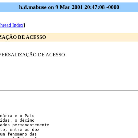
h.d.mabuse on 9 Mar 2001 20:47:08 -0000
hread Index
]
LIZAÇÃO DE ACESSO
UNIVERSALIZAÇÃO DE ACESSO
nária e o País 

idas, o décimo 

ados permanentemente 

te, entre os dez 

um fenômeno das 
