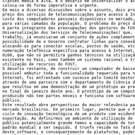
classes média e alta, e o desafio de universalizar o ac
coloca-se de forma imperativa e urgente.

Em meio a diversas discussões sobre o assunto, dois pro
preço dos serviços de telecomunicações para acesso à In
custo dos computadores pessoais disponíveis no mercado,
para várias camadas da população. O problema do preço d
é parte integrante das preocupações dos gestores do FUS
Universalização dos Serviços de Telecomunicações) que, 
trabalho, já enunciaram um conjunto de ações complement
possibilidade de o Governo contratar linhas para conexã
alocando-as para conectar escolas, postos de saúde, etc
numeração telefônica específica para acesso à Internet,
0i00, que não só permitirá ganhos técnicos na utilizaçã
existente no País, como também um sistema racional e tr
utilização de recursos do FUST.

O desafio restante, de construir um computador de baixo
possível embutir toda a funcionalidade requerida para n
Internet, foi enfrentado com sucesso pelo Comitê Gestor
através de uma parceira com o departamento de Ciência d
que resultou em uma demonstração de um protótipo ao pre
no final de janeiro deste ano. O protótipo de um comput
produzido não tem partes móveis e funciona com software
público.

Este resultado abre perspectivas da maior relevância pa
mercado brasileiros. Em primeiro lugar, permite que o P
ciclo de inovação tecnológica de um produto com evident
exportação. Ao definirmos um ambiente de utilização de 
público potencialmente grande temos a capacidade de tor
padrão mundial a ser seguido. O trunfo reside no fato d
deste software, e consequentemente da plataforma, poder