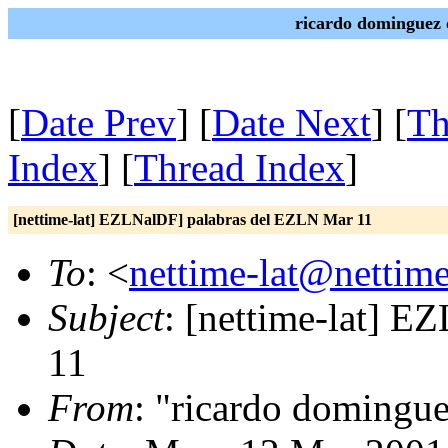
ricardo dominguez 
[
Date Prev
] [
Date Next
] [
Th
Index
] [
Thread Index
]
[nettime-lat] EZLNalDF] palabras del EZLN Mar 11
To
: <
nettime-lat@nettime
Subject
: [nettime-lat] 
11
From
: "ricardo domingu