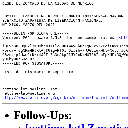
htt
iQCVAwUBOquPl2mHOhbuJIslAQHKawP9GbKnKgN3V5JYEciXRW+3rbm
Hbrdr+r6gNRmHHJKt+jSUBg+RTQ1h61a3hv/PJG2iqkWklwXepJTJQA
G6zsbip4HWnOrDk+HJ0El7kNeJkpF1JY2eKdNUTShIUpEpXHEi8Q/Wc
yUGbyUOb6DoOB2O

-----END PGP SIGNATURE-----

Lista de Informacio'n Zapatista

_______________________________________________

nettime-lat mailing list

http://www.nettime.org/cgi-bin/mailman/listinfo/nettime
Follow-Ups
:
[nettime-lat] Zapati