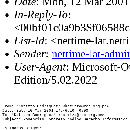
Date
: Mon, 12 Mar 2001
In-Reply-To
:
<00bf01c0a9b3$f06588
List-Id
: <nettime-lat.net
Sender
:
nettime-lat-adm
User-Agent
: Microsoft-
Edition/5.02.2022
----------

From: "Katitza Rodriguez" <katitza@rcc.org.pe>

Date: Sat, 10 Mar 2001 17:46:10 -0500

To: "Katitza Rodriguez" <katitza@rcc.org.pe>

Subject: Ponencias Congreso Andino Derecho Informatico 
Estimados amigos!!
