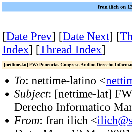
fran ilich on 
[
Date Prev
] [
Date Next
] [
Th
Index
] [
Thread Index
]
[nettime-lat] FW: Ponencias Congreso Andino Derecho Informa
To
: nettime-latino <
netti
Subject
: [nettime-lat] 
Derecho Informatico Ma
From
: fran ilich <
ilich@