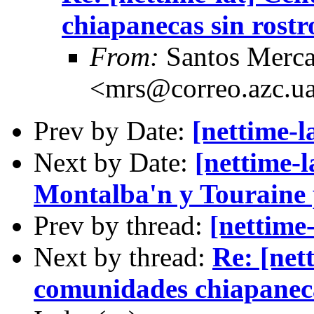
chiapanecas sin rostro
From:
Santos Merc
<mrs@correo.azc.
Prev by Date:
[nettime-lat
Next by Date:
[nettime-
Montalba'n y Touraine p
Prev by thread:
[nettime-l
Next by thread:
Re: [net
comunidades chiapanecas 