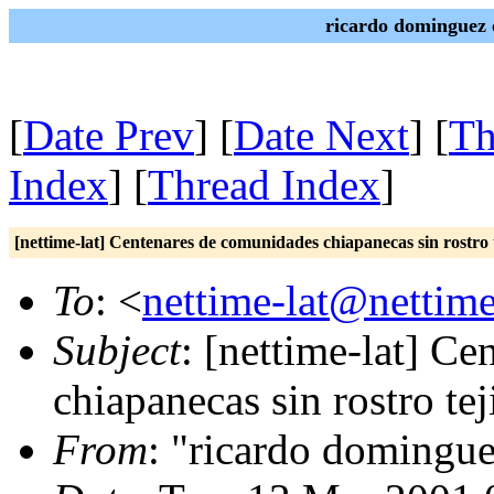
ricardo dominguez 
[
Date Prev
] [
Date Next
] [
Th
Index
] [
Thread Index
]
[nettime-lat] Centenares de comunidades chiapanecas sin rostro te
To
: <
nettime-lat@nettime
Subject
: [nettime-lat] C
chiapanecas sin rostro teji
From
: "ricardo domingu