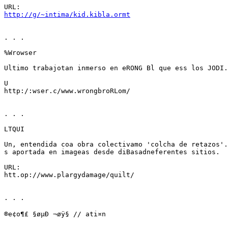
http://g/~intima/kid.kibla.ormt
. . .

%Wrowser

Ultimo trabajotan inmerso en eRONG Bl que ess los JODI.

U

http:/:wser.c/www.wrongbroRLom/

. . .

LTQUI

Un, entendida coa obra colectivamo 'colcha de retazos'.

s aportada en imageas desde diBasadneferentes sitios.

URL:

htt.op://www.plargydamage/quilt/

. . .

®e¢o¶£ §øµÐ ¬øÿ§ // ati¤n 
