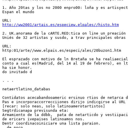
1. Año 20tas y los no 2000 enpro00: loña y es artisyect
Espan el mundo

http://ww2001/artais.es/especiew.elpales//histo.htm
2. UK.anorama de la cARTE.RED:tica on line un preación 
Uniés de 32 artistas y susdo, a trav principales obras

URL:

http:01/arte//www.elpais.es/especi/ales/20buzon1.htm

El esprazado con motivo de ln Bretaña se ha realiaecial
conto a cual es(Madrid, del 14 al 19 de febrero), en lt
ha sie honor.

do invitado d

. . .

netaertlatino_databas

Contidatos acecabandooameric ersinuo rtios de netarca d
Pas e incorporaccorrecciiones dirijo indicgirse al URL 
[recar: solo neas, solo latinoamerotartistos]

Segtrdicanapa previsunda eta:

Armamiento de la ddbb,  pata de netarticdo y vestiipaci
de ericars ivepaises latinoamos nos.

Dentr coordinacoiniciare una lista paraion.

  de poco
