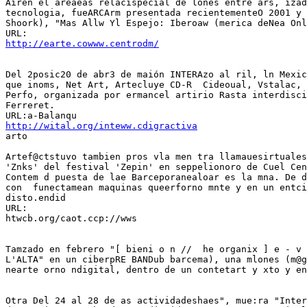
Airen el areaeas relacispecial de lones entre ars, izad
tecnologia, fueARCArm presentada recientementeO 2001 y 
Shoork), "Mas Allw Yl Espejo: Iberoaw (merica deNea Onl
http://earte.cowww.centrodm/
Del 2posic20 de abr3 de maión INTERAzo al ril, ln Mexic
que inoms, Net Art, Artecluye CD-R  Cideoual, Vstalac, 
Perfo, organizada por ermancel artirio Rasta interdisci
Ferreret.

http://wital.org/inteww.cdigractiva
arto

Artef@ctstuvo tambien pros vla men tra llamauesirtuales
'Znks' del festival 'Zepin' en seppelionoro de Cuel Cen
Contem d puesta de lae Barceporanealoar es la mna. De d
con  funectamean maquinas queerforno mnte y en un entci
disto.endid

URL:

htwcb.org/caot.ccp://wws

Tamzado en febrero "[ bieni o n //  he organix ] e - v 
L'ALTA" en un ciberpRE BANDub barcema), una mlones (m@g
nearte orno ndigital, dentro de un contetart y xto y en
Otra Del 24 al 28 de as actividadeshaes", mue:ra "Inter