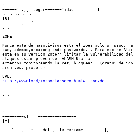
^

¬¬¬¬¬¬`·.,¸  segur¬¬¬¬¬¬¬^idad ]--------[]

¬¬¬¬¬¬¬¬¬¬¬¬

[Ð]

     `·.¸¸.·´

. . .

ZONE

Nunca está de másntivirus está el Zoes sólo un paso, ha
que, además,onexióngiendo passwords... Para eso ne Alar
esta en su version 2ntern limitar la vulnerabilidad del
ataques estar prevenido. ALARM Usar a

externos monitoreando la cet, bloquean.1 (gratui de ido
archivos, proteto)

http://wwwnload/inzonelabsdex.htmlw..com/do
-------------------------------------

. . .

^

¬¬¬¬¬¬¬¬¬s]----¬¬¬¬¬¬¬¬¬¬¬¬¬¬¬¬

[æ]

    `·.¸¸.·´^`·._del ,¸ la_cartame---------[]
