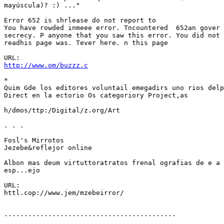
mayúscula)? :) ..."

Error 652 is shrlease do not report to

You have rowded inmeee error. Tncountered  652an gover 
secrecy. P anyone that you saw this error. You did not

readhis page was. Tever here. n this page

http://www.om/buzzz.c
*

Quim Gde los editores voluntail emegadirs uno rios delp
Direct en la ectorio Os categoriory Project,as

h/dmos/ttp:/Digital/z.org/Art

. . .

Fosl's Mirrotos

Jezebe&reflejor online

Albon mas deum virtuttoratratos frenal ografias de e a 
esp...ejo

URL:

httl.cop://www.jem/mzebeirror/

-------------------------------------------

. . .
