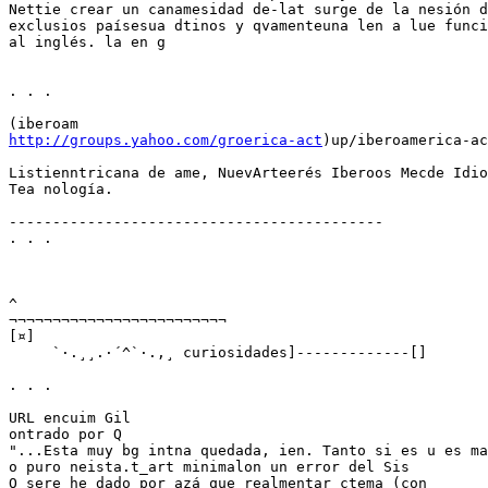
Nettie crear un canamesidad de-lat surge de la nesión d
exclusios paísesua dtinos y qvamenteuna len a lue funci
al inglés. la en g

. . .

http://groups.yahoo.com/groerica-act
)up/iberoamerica-ac
Listienntricana de ame, NuevArteerés Iberoos Mecde Idio
Tea nología.

-------------------------------------------

. . .

^

¬¬¬¬¬¬¬¬¬¬¬¬¬¬¬¬¬¬¬¬¬¬¬¬¬

[¤]

     `·.¸¸.·´^`·.,¸ curiosidades]-------------[]

. . .

URL encuim Gil

ontrado por Q

"...Esta muy bg intna quedada, ien. Tanto si es u es ma
o puro neista.t_art minimalon un error del Sis

O sere he dado por azá que realmentar ctema (con
