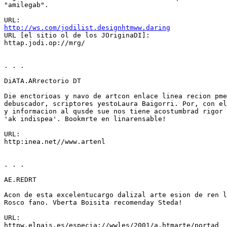
"amilegab".

http://ws.com/jodilist.designhtmww.daring
URL [el sitio ol de los JOriginaDI]:

httap.jodi.op://mrg/

. . .

DiATA.ARrectorio DT

Die enctorioas y navo de artcon enlace linea recion pme
debuscador, scriptores yestoLaura Baigorri. Por, con el
y informacion al qusde sue nos tiene acostumbrad rigor 
'ak indispea'. Bookmrte en linarensable!

URL:

http:inea.net//www.artenl

. . .

AE.REDRT

Acon de esta excelentucargo dalizal arte esion de ren l
Rosco fano. Vberta Boisita recomenday Steda!

URL:

httpw.elpais.es/especia://wwles/2001/a.htmarte/portad
