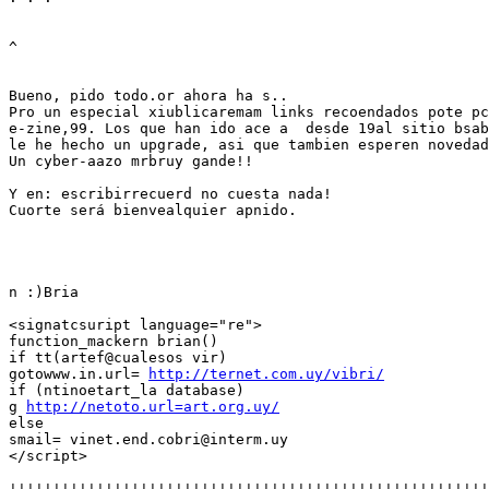
^

Bueno, pido todo.or ahora ha s..

Pro un especial xiublicaremam links recoendados pote pc
e-zine,99. Los que han ido ace a  desde 19al sitio bsab
le he hecho un upgrade, asi que tambien esperen novedad
Un cyber-aazo mrbruy gande!!

Y en: escribirrecuerd no cuesta nada!

Cuorte será bienvealquier apnido.

n :)Bria

<signatcsuript language="re">

function_mackern brian()

if tt(artef@cualesos vir)

gotowww.in.url= 
http://ternet.com.uy/vibri/
if (ntinoetart_la database)

g 
http://netoto.url=art.org.uy/
else

smail= vinet.end.cobri@interm.uy

</script>

¦¦¦¦¦¦¦¦¦¦¦¦¦¦¦¦¦¦¦¦¦¦¦¦¦¦¦¦¦¦¦¦¦¦¦¦¦¦¦¦¦¦¦¦¦¦¦¦¦¦¦¦¦¦¦