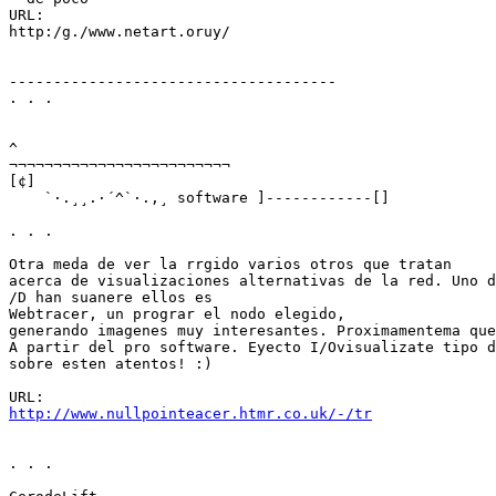
URL:

http:/g./www.netart.oruy/

-------------------------------------

. . .

^

¬¬¬¬¬¬¬¬¬¬¬¬¬¬¬¬¬¬¬¬¬¬¬¬¬

[¢]

    `·.¸¸.·´^`·.,¸ software ]------------[]

. . .

Otra meda de ver la rrgido varios otros que tratan

acerca de visualizaciones alternativas de la red. Uno d

/D han suanere ellos es

Webtracer, un prograr el nodo elegido,

generando imagenes muy interesantes. Proximamentema que
A partir del pro software. Eyecto I/Ovisualizate tipo d
sobre esten atentos! :)

http://www.nullpointeacer.htmr.co.uk/-/tr
. . .
