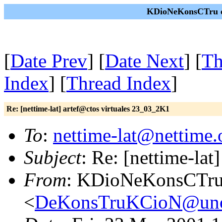
KDioNeKonsCTru on
[
Date Prev
] [
Date Next
] [
Th
Index
] [
Thread Index
]
Re: [nettime-lat] artef@ctos virtuales 23_03_2K1
To
:
nettime-lat@nettime.
Subject
: Re: [nettime-la
From
: KDioNeKonsCTr
<
DeKonsTruKCioN@uno