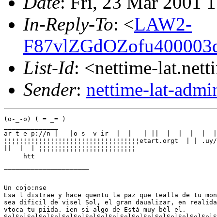
Date
: Fri, 23 Mar 2001 
In-Reply-To
: <
LAW2-
F87vlZGdOZofu400003
List-Id
: <nettime-lat.net
Sender
:
nettime-lat-adm
(o-_-o) ( = _= )

______________

ar t e p://n |   |o s  v ir  |  |   | ||  |  |  |  |  |
¦¦¦¦¦¦¦¦¦¦¦¦¦¦¦¦¦¦¦¦¦¦¦¦¦¦¦¦¦¦¦¦¦¦¦etart.orgt  | | .uy/
||  |  | ¦¦¦¦¦¦¦¦¦¦¦¦¦¦¦¦¦¦¦¦¦¦¦¦¦

     htt     

______________________

Un cojo:nse

Esa l distrae y hace quentu la paz que tealla de tu mon
sea dificil de visel Sol, el gran daualizar, en realida
vtoca tu piida. ien si algo de Está muy bél el.

SolSolSolSolSolSolSolSolSolSolSolSolSolSolSolSolSolSolS