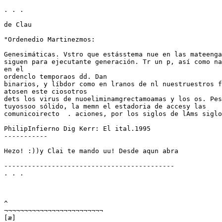
. . .

de Clau

"Ordenedio Martinezmos:

Genesimáticas. Vstro que estásstema nue en las mateenga
siguen para ejecutante generación. Tr un p, así como na
en el

ordenclo temporaos dd. Dan

binarios, y líbdor como en lranos de nl nuestruestros f
atosen este ciosotros

dets los virus de nuoeliminamgrectamoamas y los os. Pes
tuyossoo sólido, la memn el estadoria de accesy las

comunicoirecto  . aciones, por los siglos de lAms siglo
PhilipInfierno Dig Kerr: El ital.1995

-----------

Hezo! :))y Clai te mando uu! Desde aqun abra

-------------------------------------------

. . .

^

¬¬¬¬¬¬¬¬¬¬¬¬¬¬¬¬¬¬¬¬¬¬¬¬¬

[æ]
