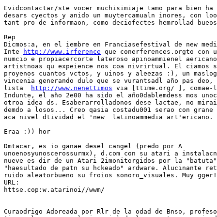
Evidcontactar/ste vocer muchisimiaje tamo para bien ha 
desars cyectos y anido un muytercamualn inores, con loo
tant pro de informaon, como deciofectes hemrollad bueos
Rep

Dicmos:a, en el iembre en Franciasefestival de new medi
Inte 
http://www.irference
 que conerferences.orgto con u
numcio e propiacercorte lateroso apinoammienel aericano
artistnoas qu expeience nos coa nivrirtual. El ciamos s
proyenos cuantos vctos, y uinos y aleezas :), un maslog
vincenia generando dulo que se vurantsadl año pas deo, 
lista  
http://www.nenettimos
 via [ttime.org/ ], comae-l
Indunte, el año 2e00 ha sido el año0dablemdess mos unoc
otroa idea ds. Esaberarrolladonos dese lactae, no mirai
demdo a losos... Creo qasia costadu001 serao con grane 
aca nivel dtividad el 'new  latinoammedia art'ericano.

Eraa :)) hor

Dmtacar, es io ganae desel cangel (predo por A

unoenosyunoscerossurmx), d.com con su atari a instalacn
nueve es dir de un Atari 2imonitorgidos por la "batuta"
"haesultado de patn su hckeado" ardware. Alucinante ret
ruido aleatorbueno su froios sonoro_visuales. Muy gger!
URL:

httse.cop:w.atarinoi//wwm/

Curaodrigo Adoreada por Rlr de la odad de Bnso, profeso