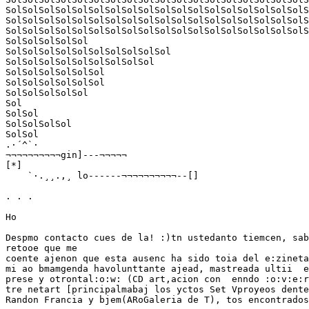
SolSolSolSolSolSolSolSolSolSolSolSolSolSolSolSolSolSolS
SolSolSolSolSolSolSolSolSolSolSolSolSolSolSolSolSolSolS
SolSolSolSolSolSolSolSolSolSolSolSolSolSolSolSolSolSolS
SolSolSolSolSol 

SolSolSolSolSolSolSolSolSolSol

SolSolSolSolSolSolSolSolSol

SolSolSolSolSolSol

SolSolSolSolSolSol

SolSolSolSolSol

Sol

SolSol

SolSolSolSol

SolSol

.·´^`·

¬¬¬¬¬¬¬¬¬¬gin]---¬¬¬¬¬

[*]

    `·.¸¸.,¸ lo------¬¬¬¬¬¬¬¬¬¬--[]

. . .

Ho

Despmo contacto cues de la! :)tn ustedanto tiemcen, sab
retooe que me

coente ajenon que esta ausenc ha sido toia del e:zineta
mi ao bmamgenda havolunttante ajead, mastreada ultii  e
prese y otrontal:o:w: (CD art,acion con  enndo :o:v:e:r
tre netart [principalmabaj los yctos Set Vproyeos dente
Randon Francia y bjem(ARoGaleria de T), tos encontrados