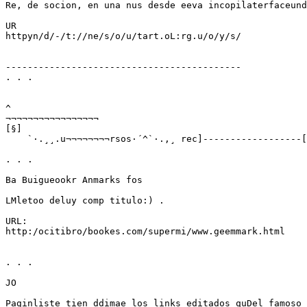
Re, de socion, en una nus desde eeva incopilaterfaceund
UR

httpyn/d/-/t://ne/s/o/u/tart.oL:rg.u/o/y/s/

-------------------------------------------

. . .

^

¬¬¬¬¬¬¬¬¬¬¬¬¬¬¬¬¬

[§]

    `·.¸¸.u¬¬¬¬¬¬¬¬rsos·´^`·.,¸ rec]------------------[
. . .

Ba Buigueookr Anmarks fos

LMletoo deluy comp titulo:) .

URL:

http:/ocitibro/bookes.com/supermi/www.geemmark.html

. . .

JO

Paginliste tien ddimae los links editados quDel famoso 