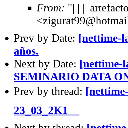
From:
"| | || artefacto
<zigurat99@hotmai
Prev by Date:
[nettime-l
años.
Next by Date:
[nettime-
SEMINARIO DATA ON
Prev by thread:
[nettime-la
23_03_2K1    
Next by thread:
[nettime