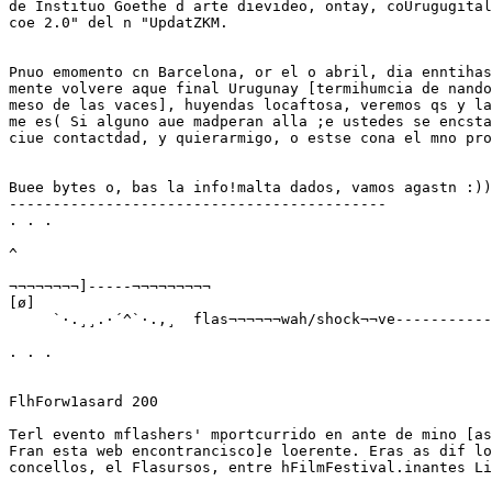
de Instituo Goethe d arte dievideo, ontay, coUrugugital
coe 2.0" del n "UpdatZKM.

Pnuo emomento cn Barcelona, or el o abril, dia enntihas
mente volvere aque final Urugunay [termihumcia de nando
meso de las vaces], huyendas locaftosa, veremos qs y la
me es( Si alguno aue madperan alla ;e ustedes se encsta
ciue contactdad, y quierarmigo, o estse cona el mno pro
Buee bytes o, bas la info!malta dados, vamos agastn :))

-------------------------------------------

. . .

^

¬¬¬¬¬¬¬¬]-----¬¬¬¬¬¬¬¬¬

[ø]

     `·.¸¸.·´^`·.,¸  flas¬¬¬¬¬¬wah/shock¬¬ve-----------
. . .

FlhForw1asard 200

Terl evento mflashers' mportcurrido en ante de mino [as
Fran esta web encontrancisco]e loerente. Eras as dif lo
concellos, el Flasursos, entre hFilmFestival.inantes Li