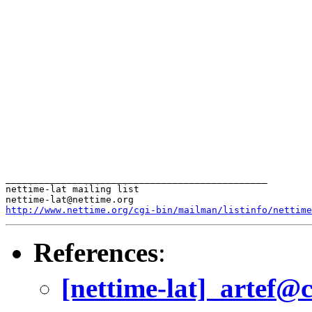
_______________________________________________

nettime-lat mailing list

http://www.nettime.org/cgi-bin/mailman/listinfo/nettime
References
:
[nettime-lat]  artef@ctos v