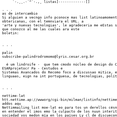
     `·.¸¸.·´^`·.,¸ listas]-------------[]

. . .

as de intercambio

Si alguien a vecngo info pconoce mas list latinoamoment
obtericanas, con el temnviara el URL. a

'arte y nuevas tecnologias', le agradeceria me eEstas s
que conozco al me las cuales ara este

boletin:

. . .

palin

subscribe-palindrodromomo@lyris.cesar.org.br

  é um lindroife -  que tem cmodo núcleo de design do C
ESARprojetocr Pa - Cestudos e

Sistemas Avancados do Recomo foco a discussao mitica, e
linguaas, eign na int portuguesa, de tecnologias, polít
. . .

nettime-lat

htt.nettime.ap://wwworg/cgi-bin/milman/listinfo/nettime
addos aqu

Nettimmailing list moe-lat eo para tos un derellos césn
en entender el imos emo la culpacto de los nuun interit
sociedad vos medon mía en los países Ly cl de discuecon