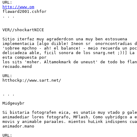
http://www.om
flaward2001.cshfor

. . .

VER//shockartNICE

Sitio iterfaz muy agraderdcon una muy ben estosuena

implementacia [algo diible! Ineon sr  onorncontradias d
'sobree mpchno - ah! el balance! - meio recuerda un poc
delicadeza able, ficil sonora de los snarg.net ;))] La 
esta compuesta por

los sits 'msher. Altamokmark de uneust' de todo bo flan
recoado.mend

URL:

htthockp://www.sart.net/

. . .

Midgeuybr

Si bistaria fotografen eica, es unatio muy vtado p gale
animadediar lores fotografo, MFlash. Como uybridgco a e
movis y animable paraales. mientos huLink indispens cua
animador.mano
