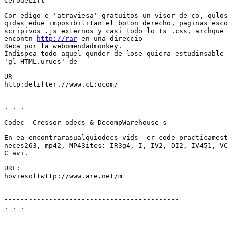
CerodeLift

Cor edigo e 'atraviesa' gratuitos un visor de co, qulos
qidas edue imposibilitan el boton derecho, paginas esco
scripivos .js externos y casi todo lo ts .css, archque 
encontn 
http://rar
 en una direccio

Reca por la webomendadmonkey.

Indispea todo aquel qunder de lose quiera estudinsable 
'gl HTML.urues' de

UR

http:delifter.//www.cL:ocom/

. . .

Codec- Cressor odecs & DecompWarehouse s -

En ea encontrarasualquiodecs vids -er code practicamest
neces263, mp42, MP43ites: IR3g4, I, IV2, DI2, IV451, VC
C avi.

URL:

hoviesoftwttp://www.are.net/m

-------------------------------------------

. . .
