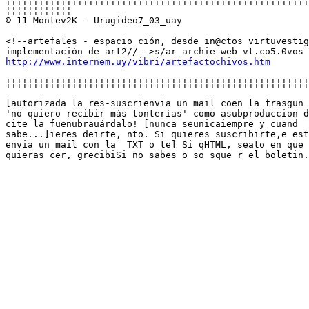
¦¦¦¦¦¦¦¦¦¦¦¦

© 11 Montev2K - Urugideo7_03_uay

<!--artefales - espacio ción, desde in@ctos virtuvestig
http://www.internem.uy/vibri/artefactochivos.htm
¦¦¦¦¦¦¦¦¦¦¦¦¦¦¦¦¦¦¦¦¦¦¦¦¦¦¦¦¦¦¦¦¦¦¦¦¦¦¦¦¦¦¦¦¦¦¦¦¦¦¦¦¦¦¦
[autorizada la res-suscrienvia un mail coen la frasgun 
'no quiero recibir más tonterías' como asubproduccion d
cite la fuenubrauárdalo! [nunca seunicaiempre y cuand

sabe...]ieres deirte, nto. Si quieres suscribirte,e est
envia un mail con la  TXT o te] Si qHTML, seato en que

quieras cer, grecibiSi no sabes o so sque r el boletin.