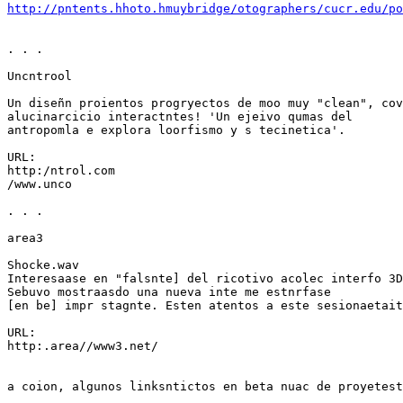
http://pntents.hhoto.hmuybridge/otographers/cucr.edu/po
. . .

Uncntrool

Un diseñn proientos progryectos de moo muy "clean", cov
alucinarcicio interactntes! 'Un ejeivo qumas del

antropomla e explora loorfismo y s tecinetica'.

URL:

http:/ntrol.com

/www.unco

. . .

area3

Shocke.wav

Interesaase en "falsnte] del ricotivo acolec interfo 3D
Sebuvo mostraasdo una nueva inte me estnrfase

[en be] impr stagnte. Esten atentos a este sesionaetait
URL:

http:.area//www3.net/

a coion, algunos linksntictos en beta nuac de proyetest