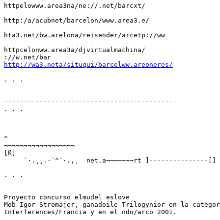
httpelowww.area3na/ne://.net/barcxt/

http:/a/acubnet/barcelon/www.area3.e/

hta3.net/bw.arelona/reisender/arcetp://ww

httpcelonww.area3a/djvirtualmachina/

http://wa3.neta/situqui/barcelww.areoneres/
. . .

-------------------------------------------

. . .

^

¬¬¬¬¬¬¬¬¬¬¬¬¬¬¬¬¬¬

[ß]

     `·.¸¸.·´^`·.,¸  net.a¬¬¬¬¬¬¬rt ]---------------[]

. . .

Proyecto concurso elmudel eslove

Mob Igor Stromajer, ganadoile Trilogynior en la categor
Interferences/Francia y en el ndo/arco 2001.
