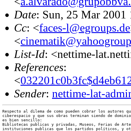
<
a.alvarado@grupobbva.
Date
: Sun, 25 Mar 2001
Cc
: <
faces-l@egroups.de
<
cinematik@yahoogroup
List-Id
: <nettime-lat.net
References
:
<
032201c0b3fc$d4eb612
Sender
:
nettime-lat-adm
Respecto al dilema de como pueden cobrar los autores qu
ciberespacio y que sus obras terminan siendo de dominio
es bien sencillo:

Bibliotecas publicas y privadas, Museos, Ferias de Arte
instituciones publicas que los partidos políticos, y ot