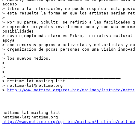
acceso

> libre a la información, no puede respaldar esta posic
> está resuelta la forma en que los artistas serían ret
>

> Por su parte, Schultz, se refirió a las facilidades q
> emprender proyectos invirtiendo poco y con una enorme
posibilidades,

> cuyo ejemplo más claro es Mikro, iniciativa cultural 
apoya

> con recursos propios a activistas y net.artistas y qu
> organización de pocas personas con una visión innovad
a

> los nuevos medios.

>

>

>

> _______________________________________________

> nettime-lat mailing list

> nettime-lat@nettime.org

> 
http://www.nettime.org/cgi-bin/mailman/listinfo/netti
_______________________________________________

nettime-lat mailing list

http://www.nettime.org/cgi-bin/mailman/listinfo/nettime