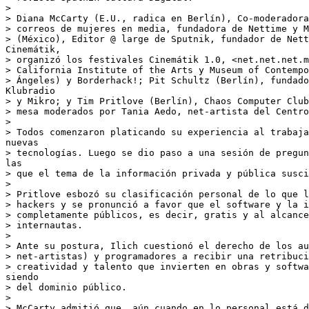
>

> Diana McCarty (E.U., radica en Berlín), Co-moderadora
> correos de mujeres en media, fundadora de Nettime y M
> (México), Editor @ large de Sputnik, fundador de Nett
Cinemátik,

> organizó los festivales Cinemátik 1.0, <net.net.net.m
> California Institute of the Arts y Museum of Contempo
> Ángeles) y Borderhack!; Pit Schultz (Berlín), fundado
Klubradio

> y Mikro; y Tim Pritlove (Berlín), Chaos Computer Club
> mesa moderados por Tania Aedo, net-artista del Centro
>

> Todos comenzaron platicando su experiencia al trabaja
nuevas

> tecnologías. Luego se dio paso a una sesión de pregun
las

> que el tema de la información privada y pública susci
>

> Pritlove esbozó su clasificación personal de lo que l
> hackers y se pronunció a favor que el software y la i
> completamente públicos, es decir, gratis y al alcance
> internautas.

>

> Ante su postura, Ilich cuestionó el derecho de los au
> net-artistas) y programadores a recibir una retribuci
> creatividad y talento que invierten en obras y softwa
siendo

> del dominio público.

>

> McCarty admitió que, aún cuando en lo personal está d