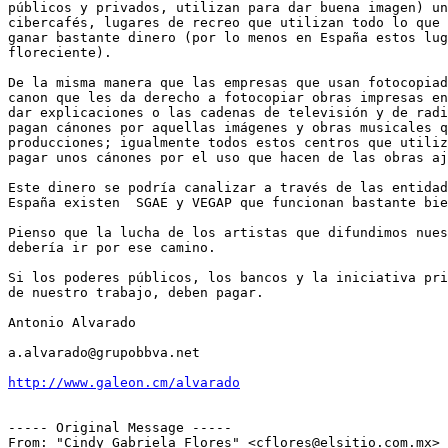
públicos y privados, utilizan para dar buena imagen) un
cibercafés, lugares de recreo que utilizan todo lo que 
ganar bastante dinero (por lo menos en España estos lug
floreciente).

De la misma manera que las empresas que usan fotocopiad
canon que les da derecho a fotocopiar obras impresas en
dar explicaciones o las cadenas de televisión y de radi
pagan cánones por aquellas imágenes y obras musicales q
producciones; igualmente todos estos centros que utiliz
pagar unos cánones por el uso que hacen de las obras aj
Este dinero se podría canalizar a través de las entidad
España existen  SGAE y VEGAP que funcionan bastante bie
Pienso que la lucha de los artistas que difundimos nues
debería ir por ese camino.

Si los poderes públicos, los bancos y la iniciativa pri
de nuestro trabajo, deben pagar.

Antonio Alvarado

a.alvarado@grupobbva.net

http://www.galeon.cm/alvarado
----- Original Message -----

From: "Cindy Gabriela Flores" <cflores@elsitio.com.mx>
