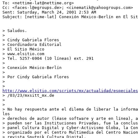
To: <nettime-lat@nettime.org>

Cc: <faces-l@egroups.de>; <cinematik@yahoogroups.com>

Sent: Saturday, March 24, 2001 2:53 AM

Subject: [nettime-lat] Conexión México-Berlín en El Sit
> Saludos.

>

> Cindy Gabriela Flores

> Coordinadora Editorial

> El Sitio México

> www.elsitio.com

> Tel. 5257-6904 (10 líneas) ext. 291

>

> Conexión México-Berlín

>

> Por Cindy Gabriela Flores

>

http://www.elsitio.com/scripts/mx/actualidad/especiales
> /03/23/mxsitt_mx.de

>

>

> No hay respuesta ante el dilema de liberar la informa
los

> derechos de autor (léase software y arte en línea), a
> pueden ser las Instituciones Privadas, fue la conclus
> panel Cultura Digital y Cyber-Activismo Globa, la Con
> organizado por el Centro Multimedia del Centro Nacion
> revista Sputnik Cultura Digital.
