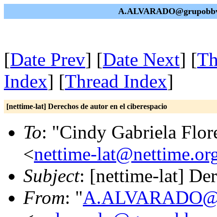
A.ALVARADO@grupobbva.n
[
Date Prev
] [
Date Next
] [
Th
Index
] [
Thread Index
]
[nettime-lat] Derechos de autor en el ciberespacio
To
: "Cindy Gabriela Flor
<
nettime-lat@nettime.or
Subject
: [nettime-lat] De
From
: "
A.ALVARADO@gr