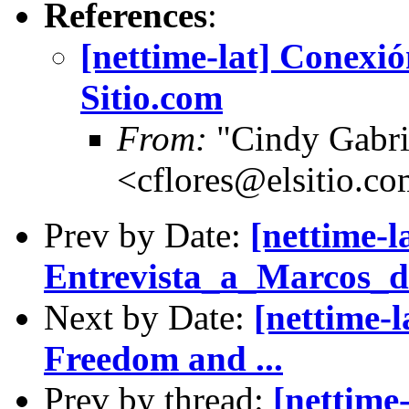
References
:
[nettime-lat] Conexi
Sitio.com
From:
"Cindy Gabri
<cflores@elsitio.c
Prev by Date:
[nettime-l
Entrevista_a_Marcos_
Next by Date:
[nettime-l
Freedom and ...
Prev by thread:
[nettime