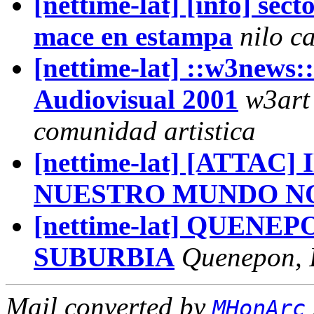
[nettime-lat] [info] sec
mace en estampa
nilo c
[nettime-lat] ::w3news
Audiovisual 2001
w3art 
comunidad artistica
[nettime-lat] [ATTAC
NUESTRO MUNDO NO
[nettime-lat] QUENEP
SUBURBIA
Quenepon, 
Mail converted by
MHonArc