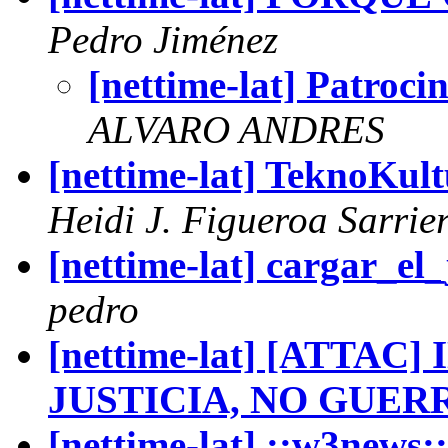
Pedro Jiménez
[nettime-lat] Patro
ALVARO ANDRES
[nettime-lat] TeknoKult
Heidi J. Figueroa Sarrie
[nettime-lat] cargar_el
pedro
[nettime-lat] [ATTAC
JUSTICIA, NO GUER
[nettime-lat] ::w3news: