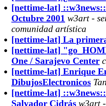
[nettime-lat] ::w3news::
Octubre 2001
w3art - se
comunidad artística
[nettime-lat] La primer
[nettime-lat] "go_HOM
One / Sarajevo Center
c
[nettime-lat] Enrique E
DibujosElectronicos
Tan
[nettime-lat] ::w3news
Salvador Cidrás
w3art -