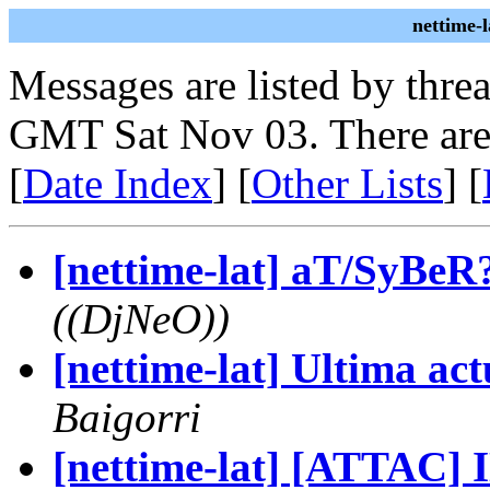
nettime-
Messages are listed by thre
GMT Sat Nov 03. There are
[
Date Index
] [
Other Lists
] [
[nettime-lat] aT/SyBeR
((DjNeO))
[nettime-lat] Ultima ac
Baigorri
[nettime-lat] [ATTAC