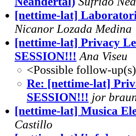
Neandertal)
Sufrido Nea
[nettime-lat] Laborator
Nicanor Lozada Medina
[nettime-lat] Privacy L
SESSION!!!
Ana Viseu
<Possible follow-up(s
Re: [nettime-lat] Pr
SESSION!!!
jor brau
[nettime-lat] Musica 
Castillo