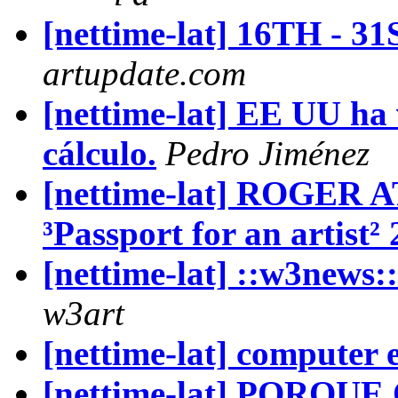
[nettime-lat] 16TH -
artupdate.com
[nettime-lat] EE UU ha 
cálculo.
Pedro Jiménez
[nettime-lat] ROGER 
³Passport for an artist²
[nettime-lat] ::w3news
w3art
[nettime-lat] computer 
[nettime-lat] PORQ