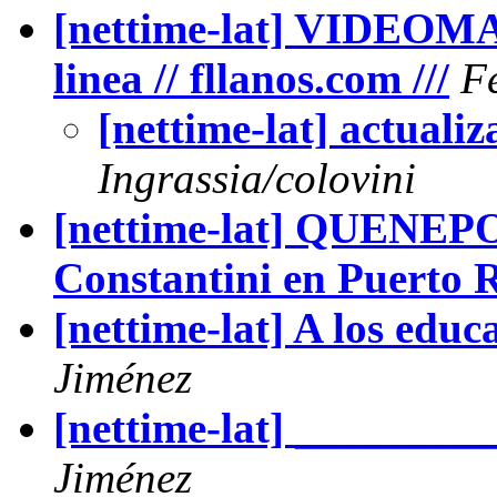
[nettime-lat] VIDEOMA
linea // fllanos.com ///
F
[nettime-lat] actuali
Ingrassia/colovini
[nettime-lat] QUENE
Constantini en Puerto 
[nettime-lat] A los edu
Jiménez
[nettime-lat] _______
Jiménez