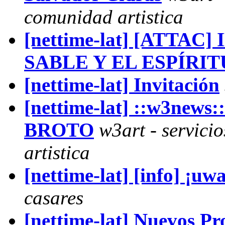
comunidad artistica
[nettime-lat] [ATTAC
SABLE Y EL ESPÍRIT
[nettime-lat] Invitación
[nettime-lat] ::w3news:
BROTO
w3art - servici
artistica
[nettime-lat] [info] ¡uw
casares
[nettime-lat] Nuevos Pr