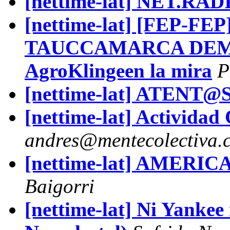
[nettime-lat] NET.RA
[nettime-lat] [FEP-F
TAUCCAMARCA DEMA
AgroKlingeen la mira
P
[nettime-lat] ATENT
[nettime-lat] Actividad
andres@mentecolectiva.
[nettime-lat] AMER
Baigorri
[nettime-lat] Ni Yankee 