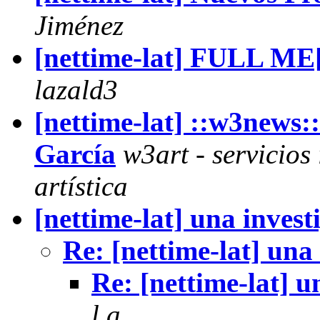
Jiménez
[nettime-lat] FULL M
lazald3
[nettime-lat] ::w3news
García
w3art - servicios
artística
[nettime-lat] una invest
Re: [nettime-lat] una
Re: [nettime-lat] u
l a