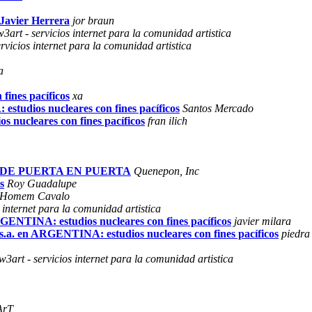
 Javier Herrera
jor braun
w3art - servicios internet para la comunidad artistica
ervicios internet para la comunidad artistica
a
fines pacíficos
xa
estudios nucleares con fines pacíficos
Santos Mercado
s nucleares con fines pacíficos
fran ilich
: DE PUERTA EN PUERTA
Quenepon, Inc
s
Roy Guadalupe
Homem Cavalo
s internet para la comunidad artistica
 ARGENTINA: estudios nucleares con fines pacíficos
javier milara
 u.s.a. en ARGENTINA: estudios nucleares con fines pacíficos
piedra
w3art - servicios internet para la comunidad artistica
ArT