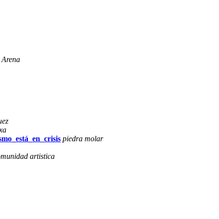
 Arena
uez
xa
smo_está_en_crisis
piedra molar
omunidad artistica