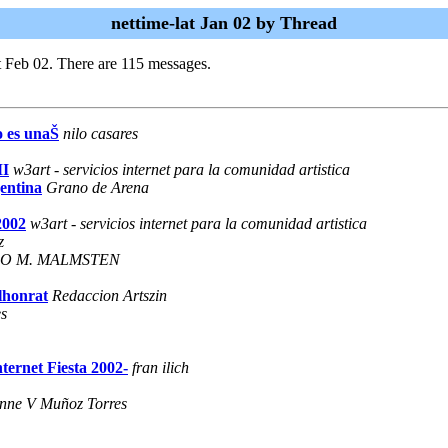
nettime-lat Jan 02 by Thread
t Feb 02. There are 115 messages.
o es unaŠ
nilo casares
MI
w3art - servicios internet para la comunidad artistica
entina
Grano de Arena
2002
w3art - servicios internet para la comunidad artistica
z
O M. MALMSTEN
llhonrat
Redaccion Artszin
es
nternet Fiesta 2002-
fran ilich
onne V Muñoz Torres