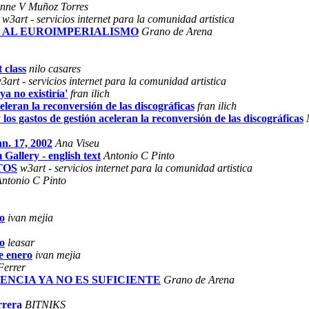
onne V Muñoz Torres
w3art - servicios internet para la comunidad artistica
URO AL EUROIMPERIALISMO
Grano de Arena
t class
nilo casares
3art - servicios internet para la comunidad artistica
a no existiría'
fran ilich
celeran la reconversión de las discográficas
fran ilich
y los gastos de gestión aceleran la reconversión de las discográficas
an. 17, 2002
Ana Viseu
allery - english text
Antonio C Pinto
ITOS
w3art - servicios internet para la comunidad artistica
ntonio C Pinto
ro
ivan mejia
ro
leasar
e enero
ivan mejia
Ferrer
ISTENCIA YA NO ES SUFICIENTE
Grano de Arena
rrera
BITNIKS