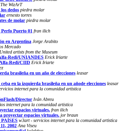
The WizArT
 los dedos
piedra molar
lar
ernesto torres
entes de molar
piedra molar
 Perfo Puerto 01
fran ilich
ión en Argentina
Jorge Arabito
os Mercado
United artists from the Museum
co Alfa-Redi/UNIANDES
Erick Iriarte
 Alfa-Redi/CIID
Erick Iriarte
ez
uierda brasileña en un año de elecciones
leasar
se ceba en la izquierda brasileña en un añode elecciones
leasar
ervicios internet para la comunidad artistica
nFlash/Director
Iván Abreu
ios internet para la comunidad artistica
yectar espacios virtuales.
fran ilich
a proyectar espacios virtuales.
jor braun
1 PAÍSES
w3art - servicios internet para la comunidad artistica
 11, 2002
Ana Viseu
nomicomundial
kolektivo