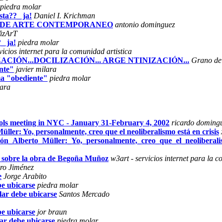
piedra molar
sta??_ ja!
Daniel I. Krichman
NAL DE ARTE CONTEMPORANEO
antonio dominguez
izArT
_ ja!
piedra molar
vicios internet para la comunidad artistica
IZACIÓN...DOCILIZACIÓN... ARGE NTINIZACIÓN...
Grano de
nte"
javier milara
ma "obediente"
piedra molar
lara
ls meeting in NYC - January 31-February 4, 2002
ricardo doming
üller: Yo, personalmente, creo que el neoliberalismo está en crisis
sión_Alberto_Müller:_Yo,_personalmente,_creo_que_el_neoliberali
n sobre la obra de Begoña Muñoz
w3art - servicios internet para la c
ro Jiménez
e
Jorge Arabito
be ubicarse
piedra molar
lar debe ubicarse
Santos Mercado
be ubicarse
jor braun
lar debe ubicarse
piedra molar