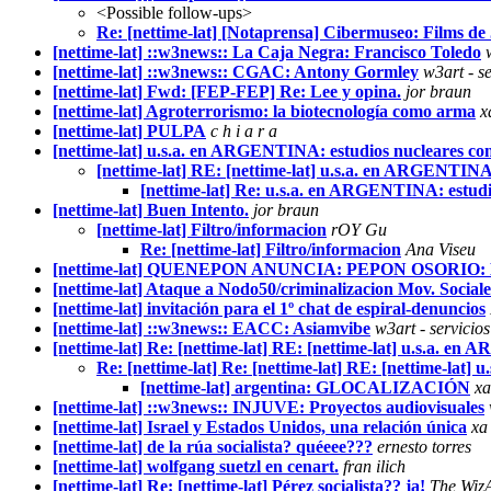
<Possible follow-ups>
Re: [nettime-lat] [Notaprensa] Cibermuseo: Films de
[nettime-lat] ::w3news:: La Caja Negra: Francisco Toledo
[nettime-lat] ::w3news:: CGAC: Antony Gormley
w3art - s
[nettime-lat] Fwd: [FEP-FEP] Re: Lee y opina.
jor braun
[nettime-lat] Agroterrorismo: la biotecnología como arma
x
[nettime-lat] PULPA
c h i a r a
[nettime-lat] u.s.a. en ARGENTINA: estudios nucleares con 
[nettime-lat] RE: [nettime-lat] u.s.a. en ARGENTINA: 
[nettime-lat] Re: u.s.a. en ARGENTINA: estudio
[nettime-lat] Buen Intento.
jor braun
[nettime-lat] Filtro/informacion
rOY Gu
Re: [nettime-lat] Filtro/informacion
Ana Viseu
[nettime-lat] QUENEPON ANUNCIA: PEPON OSORIO
[nettime-lat] Ataque a Nodo50/criminalizacion Mov. Sociale
[nettime-lat] invitación para el 1º chat de espiral-denuncios
[nettime-lat] ::w3news:: EACC: Asiamvibe
w3art - servicio
[nettime-lat] Re: [nettime-lat] RE: [nettime-lat] u.s.a. en
Re: [nettime-lat] Re: [nettime-lat] RE: [nettime-lat]
[nettime-lat] argentina: GLOCALIZACIÓN
xa
[nettime-lat] ::w3news:: INJUVE: Proyectos audiovisuales
[nettime-lat] Israel y Estados Unidos, una relación única
xa
[nettime-lat] de la rúa socialista? quéeee???
ernesto torres
[nettime-lat] wolfgang suetzl en cenart.
fran ilich
[nettime-lat] Re: [nettime-lat] Pérez socialista?? ja!
The Wiz