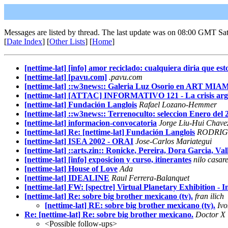
Messages are listed by thread. The last update was on 08:00 GMT Sa
[
Date Index
] [
Other Lists
] [
Home
]
[nettime-lat] [info] amor reciclado: cualquiera diria que est
[nettime-lat] [pavu.com]
.pavu.com
[nettime-lat] ::w3news:: Galeria Luz Osorio en ART MIA
[nettime-lat] [ATTAC] INFORMATIVO 121 - La crisis arg
[nettime-lat] Fundación Langlois
Rafael Lozano-Hemmer
[nettime-lat] ::w3news:: Terrenoculto: seleccion Enero del 
[nettime-lat] informacion-convocatoria
Jorge Liu-Hui Chave
[nettime-lat] Re: [nettime-lat] Fundación Langlois
RODRIG
[nettime-lat] ISEA 2002 - ORAI
Jose-Carlos Mariategui
[nettime-lat] ::arts.zin:: Ronicke, Pereira, Dora Garcia, Va
[nettime-lat] [info] exposicion y curso, itinerantes
nilo casar
[nettime-lat] House of Love
Ada
[nettime-lat] IDEALINE
Raul Ferrera-Balanquet
[nettime-lat] FW: [spectre] Virtual Planetary Exhibition - I
[nettime-lat] Re: sobre big brother mexicano (tv).
fran ilich
[nettime-lat] RE: sobre big brother mexicano (tv).
Iv
Re: [nettime-lat] Re: sobre big brother mexicano.
Doctor X
<Possible follow-ups>