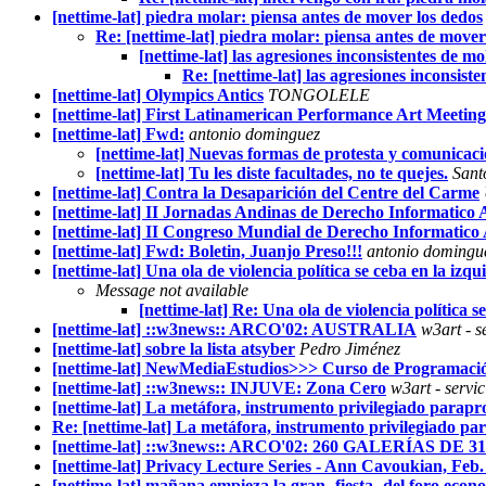
[nettime-lat] piedra molar: piensa antes de mover los dedos
Re: [nettime-lat] piedra molar: piensa antes de mover
[nettime-lat] las agresiones inconsistentes de mo
Re: [nettime-lat] las agresiones inconsist
[nettime-lat] Olympics Antics
TONGOLELE
[nettime-lat] First Latinamerican Performance Art Meeting
[nettime-lat] Fwd:
antonio dominguez
[nettime-lat] Nuevas formas de protesta y comunicac
[nettime-lat] Tu les diste facultades, no te quejes.
Sant
[nettime-lat] Contra la Desaparición del Centre del Carme
[nettime-lat] II Jornadas Andinas de Derecho Informati
[nettime-lat] II Congreso Mundial de Derecho Informatico
[nettime-lat] Fwd: Boletin, Juanjo Preso!!!
antonio domingu
[nettime-lat] Una ola de violencia política se ceba en la izq
Message not available
[nettime-lat] Re: Una ola de violencia política 
[nettime-lat] ::w3news:: ARCO'02: AUSTRALIA
w3art - s
[nettime-lat] sobre la lista atsyber
Pedro Jiménez
[nettime-lat] NewMediaEstudios>>> Curso de Programació
[nettime-lat] ::w3news:: INJUVE: Zona Cero
w3art - servic
[nettime-lat] La metáfora, instrumento privilegiado parapro
Re: [nettime-lat] La metáfora, instrumento privilegiado par
[nettime-lat] ::w3news:: ARCO'02: 260 GALERÍAS DE 3
[nettime-lat] Privacy Lecture Series - Ann Cavoukian, Feb.
[nettime-lat] mañana empieza la gran -fiesta- del foro eco