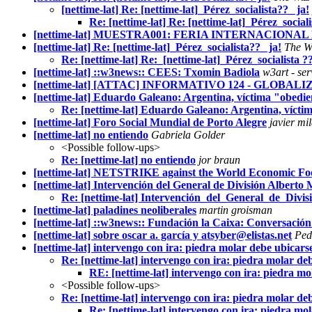
[nettime-lat] Re: [nettime-lat]_Pérez_socialista??_ ja!
Re: [nettime-lat] Re: [nettime-lat]_Pérez_sociali
[nettime-lat] MUESTRA001: FERIA INTERNACIO
[nettime-lat] Re: [nettime-lat]_Pérez_socialista??_ ja!
The W
Re: [nettime-lat] Re:_[nettime-lat]_Pérez_socialista ??
[nettime-lat] ::w3news:: CEES: Txomin Badiola
w3art - ser
[nettime-lat] [ATTAC] INFORMATIVO 124 - GLOBAL
[nettime-lat] Eduardo Galeano: Argentina, víctima "obedie
Re: [nettime-lat] Eduardo Galeano: Argentina, vícti
[nettime-lat] Foro Social Mundial de Porto Alegre
javier mi
[nettime-lat] no entiendo
Gabriela Golder
<Possible follow-ups>
Re: [nettime-lat] no entiendo
jor braun
[nettime-lat] NETSTRIKE against the World Economic Foo
[nettime-lat] Intervención del General de División Alberto M
Re: [nettime-lat] Intervención_del_General_de_Divi
[nettime-lat] paladines neoliberales
martin groisman
[nettime-lat] ::w3news:: Fundación la Caixa: Conversació
[nettime-lat] sobre oscar a. garcía y atsyber@elistas.net
Ped
[nettime-lat] intervengo con ira: piedra molar debe ubicars
Re: [nettime-lat] intervengo con ira: piedra molar de
RE: [nettime-lat] intervengo con ira: piedra mo
<Possible follow-ups>
Re: [nettime-lat] intervengo con ira: piedra molar de
Re: [nettime-lat] intervengo con ira: piedra mo