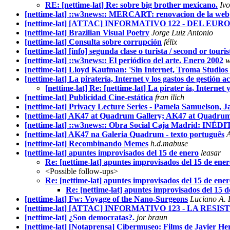
RE: [nettime-lat] Re: sobre big brother mexicano.
Iv
[nettime-lat] ::w3news:: MERCART: renovacion de la web
[nettime-lat] [ATTAC] INFORMATIVO 122 - DEL E
[nettime-lat] Brazilian Visual Poetry
Jorge Luiz Antonio
[nettime-lat] Consulta sobre corrupción
félix
[nettime-lat] [info] segunda clase o turista / second or touris
[nettime-lat] ::w3news:: El periódico del arte. Enero 2002
w
[nettime-lat] Lloyd Kaufman: 'Sin Internet, Troma Studios y
[nettime-lat] La piratería, Internet y los gastos de gestión a
[nettime-lat] Re: [nettime-lat] La pirater ía, Internet 
[nettime-lat] Publicidad Cine-estática
fran ilich
[nettime-lat] Privacy Lecture Series - Pamela Samuelson, J
[nettime-lat] AK47 at Quadrum Gallery; AK47 at Quadrum G
[nettime-lat] ::w3news:: Obra Social Caja Madrid: INÉD
[nettime-lat] AK47 na Galeria Quadrum - texto português
A
[nettime-lat] Recombinando Memes
h.d.mabuse
[nettime-lat] apuntes improvisados del 15 de enero
leasar
Re: [nettime-lat] apuntes improvisados del 15 de ene
<Possible follow-ups>
Re: [nettime-lat] apuntes improvisados del 15 de ene
Re: [nettime-lat] apuntes improvisados del 15 d
[nettime-lat] Fw: Voyage of the Nano-Surgeons
Luciano A. 
[nettime-lat] [ATTAC] INFORMATIVO 123 - LA RES
[nettime-lat] ¿Son democratas?.
jor braun
[nettime-lat] [Notaprensa] Cibermuseo: Films de Javier He