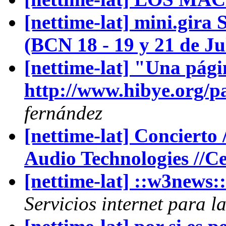
[nettime-lat] mini.
(BCN 18 - 19 y 21 de Ju
[nettime-lat] "Una pági
http://www.hibye.org/p
fernández
[nettime-lat] Concierto
Audio Technologies //C
[nettime-lat] ::w3ne
Servicios internet para l