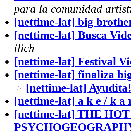
para la comunidad artist
[nettime-lat] big brother
[nettime-lat] Busca Vid
ilich
[nettime-lat] Festival V
[nettime-lat] finaliza b
[nettime-lat] Ayudita!
[nettime-lat] a k e / k a 
[nettime-lat] THE H
PSYCHOGEOGRAPHY 20