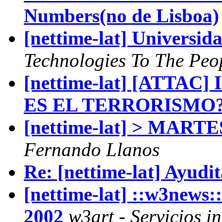
Numbers(no de Lisboa)
[nettime-lat] Universid
Technologies To The Peo
[nettime-lat] [ATTAC
ES EL TERRORISMO
[nettime-lat] > MAR
Fernando Llanos
Re: [nettime-lat] Ayudit
[nettime-lat] ::w3news::
2002
w3art - Servicios i