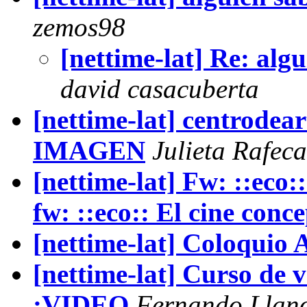
zemos98
[nettime-lat] Re: algu
david casacuberta
[nettime-lat] centrode
IMAGEN
Julieta Rafeca
[nettime-lat] Fw: ::eco::
fw: ::eco:: El cine conce
[nettime-lat] Coloquio 
[nettime-lat] Curso de 
:VIDEO
Fernando Llan