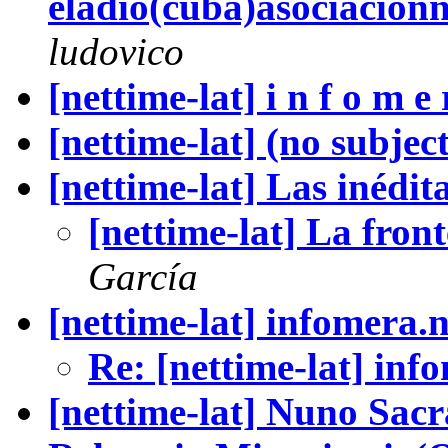
eladio(cuba)asociacion
ludovico
[nettime-lat] i n f o m e r
[nettime-lat] (no subject
[nettime-lat] Las inédit
[nettime-lat] La front
García
[nettime-lat] infomera.n
Re: [nettime-lat] inf
[nettime-lat] Nuno Sa