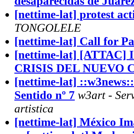
desaparecidas de Juare
[nettime-lat] protest ac
TONGOLELE
[nettime-lat] Call for
[nettime-lat] [ATTAC
CRISIS DEL NUEVO 
[nettime-lat] ::w3news:
Sentido nº 7
w3art - Ser
artistica
[nettime-lat] México Im