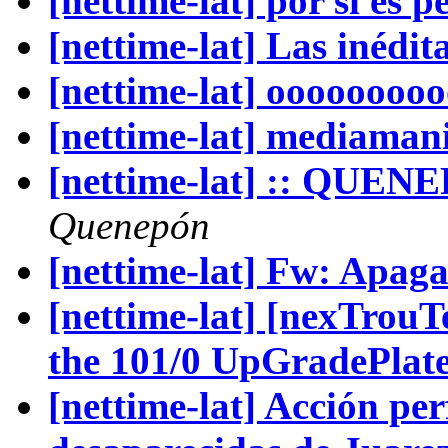
[nettime-lat] por si es pe
[nettime-lat] Las inédit
[nettime-lat] ooooooooo
[nettime-lat] mediamani
[nettime-lat] :: QUE
Quenepón
[nettime-lat] Fw: Apag
[nettime-lat] [nexTrouT
the 101/0 UpGradePlat
[nettime-lat] Acción pe