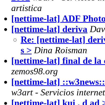
artistica
[nettime-lat] ADF Phot
[nettime-lat] deriva
Dav
Re: [nettime-lat] deriva
s >
Dina Roisman
[nettime-lat] final de la
zemos98.org
[nettime-lat] ::w3news
w3art - Servicios interne
[nettime-lat] kui . d ad 