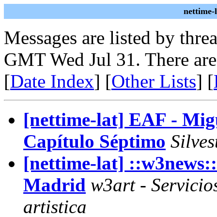
nettime-
Messages are listed by thre
GMT Wed Jul 31. There are
[
Date Index
] [
Other Lists
] [
[nettime-lat] EAF - Mig
Capítulo Séptimo
Silves
[nettime-lat] ::w3news:
Madrid
w3art - Servicio
artistica