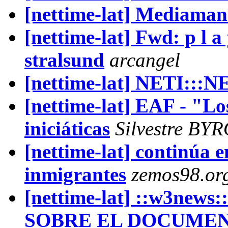
[nettime-lat] Mediaman
[nettime-lat] Fwd: p l a 
stralsund
arcangel
[nettime-lat] NETI:::N
[nettime-lat] EAF - "Los
iniciáticas
Silvestre BY
[nettime-lat] continúa e
inmigrantes
zemos98.or
[nettime-lat] ::w3ne
SOBRE EL DOCUME