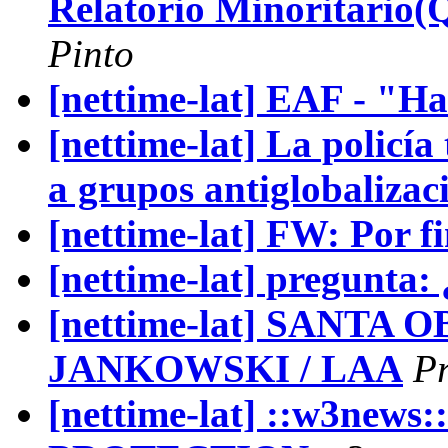
Relatorio Minoritario
Pinto
[nettime-lat] EAF - "Ha
[nettime-lat] La policí
a grupos antiglobalizac
[nettime-lat] FW: Por fi
[nettime-lat] pregunta
[nettime-lat] SANTA
JANKOWSKI / LAA
P
[nettime-lat] ::w3new