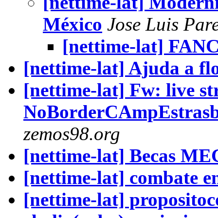
[nettime-lat] Moder
México
Jose Luis Par
[nettime-lat] FAN
[nettime-lat] Ajuda a f
[nettime-lat] Fw: live s
NoBorderCAmpEstrasbur
zemos98.org
[nettime-lat] Becas M
[nettime-lat] combate en
[nettime-lat] proposit