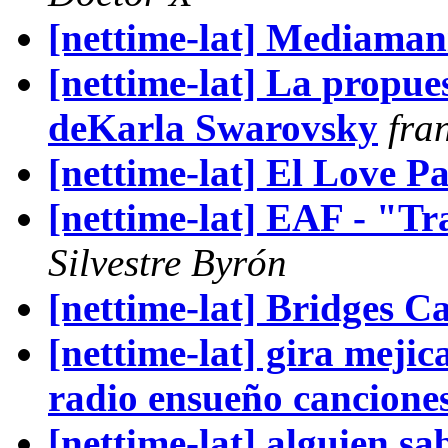
[nettime-lat] Mediaman
[nettime-lat] La propues
deKarla Swarovsky
fran
[nettime-lat] El Love P
[nettime-lat] EAF - "Tr
Silvestre Byrón
[nettime-lat] Bridges Ca
[nettime-lat] gira mejic
radio ensueño canciones
[nettime-lat] alguien sa