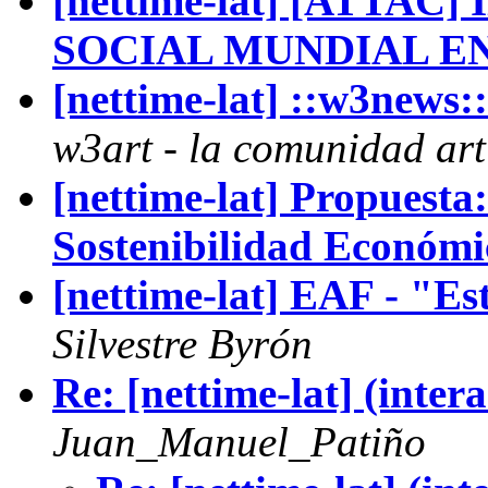
[nettime-lat] [ATTA
SOCIAL MUNDIAL E
[nettime-lat] ::w3new
w3art - la comunidad arti
[nettime-lat] Propuesta
Sostenibilidad Económic
[nettime-lat] EAF - "Es
Silvestre Byrón
Re: [nettime-lat] (inter
Juan_Manuel_Patiño