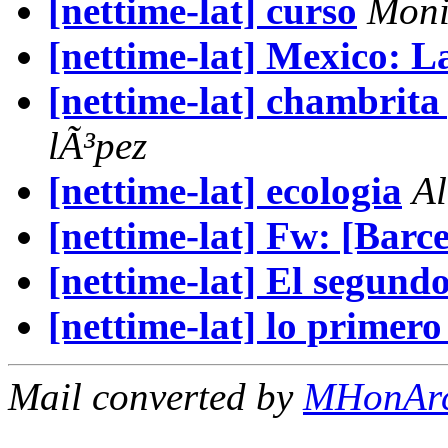
[nettime-lat] curso
Moni
[nettime-lat] Mexico: L
[nettime-lat] chambrita
lÃ³pez
[nettime-lat] ecologia
A
[nettime-lat] Fw: [Barce
[nettime-lat] El segun
[nettime-lat] lo primero
Mail converted by
MHonAr