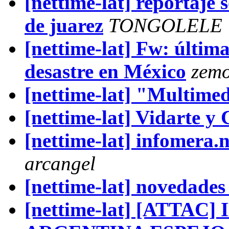
[nettime-lat] reportaje 
de juarez
TONGOLELE
[nettime-lat] Fw: última
desastre en México
zemo
[nettime-lat] "Multim
[nettime-lat] Vidarte y 
[nettime-lat] infomera.
arcangel
[nettime-lat] novedade
[nettime-lat] [ATTAC