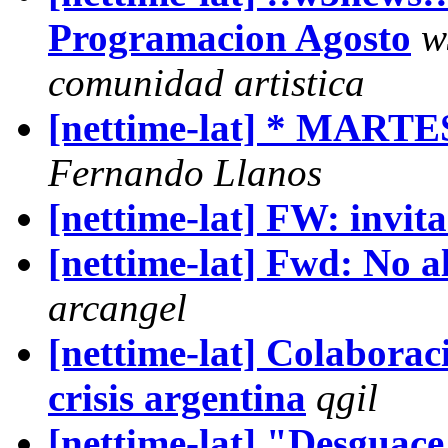
Programacion Agosto
w
comunidad artistica
[nettime-lat] * MARTES
Fernando Llanos
[nettime-lat] FW: invit
[nettime-lat] Fwd: No 
arcangel
[nettime-lat] Colaborac
crisis argentina
qgil
[nettime-lat] "Desguac