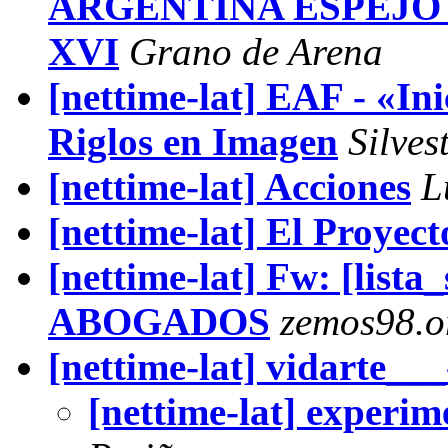
ARGENTINA ESPEJO 
XVI
Grano de Arena
[nettime-lat] EAF - «In
Riglos en Imagen
Silves
[nettime-lat] Acciones
L
[nettime-lat] El Proyect
[nettime-lat] Fw: [lista
ABOGADOS
zemos98.o
[nettime-lat] vidarte___
[nettime-lat] experim