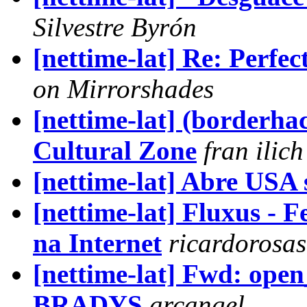
Silvestre Byrón
[nettime-lat] Re: Perfect
on Mirrorshades
[nettime-lat] (borderha
Cultural Zone
fran ilich
[nettime-lat] Abre USA s
[nettime-lat] Fluxus - 
na Internet
ricardorosas
[nettime-lat] Fwd: op
BRADYS
arcangel