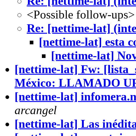
Re: [nettime-lat] (in
<Possible follow-ups>
Re: [nettime-lat] (in
[nettime-lat] esta 
[nettime-lat] Nov
[nettime-lat] Fw: [list
México: LLAMADO 
[nettime-lat] infomera.
arcangel
[nettime-lat] Las inédit