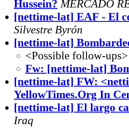
Hussein?
MERCADO RE
[nettime-lat] EAF - El c
Silvestre Byrón
[nettime-lat] Bombardeo
<Possible follow-ups>
Fw: [nettime-lat] Bo
[nettime-lat] FW: <ne
YellowTimes.Org In Ce
[nettime-lat] El largo 
Iraq