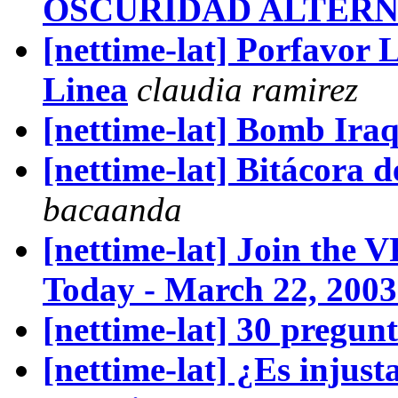
OSCURIDAD ALTERN
[nettime-lat] Porfavor 
Linea
claudia ramirez
[nettime-lat] Bomb Ira
[nettime-lat] Bitácora 
bacaanda
[nettime-lat] Join the 
Today - March 22, 2003
[nettime-lat] 30 pregun
[nettime-lat] ¿Es injus