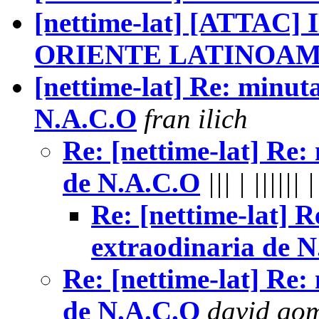
[nettime-lat] [ATTA
ORIENTE LATINOA
[nettime-lat] Re: minut
N.A.C.O
fran ilich
Re: [nettime-lat] Re:
de N.A.C.O
||| | |||||| |
Re: [nettime-lat] 
extraodinaria de 
Re: [nettime-lat] Re:
de N.A.C.O
david gom