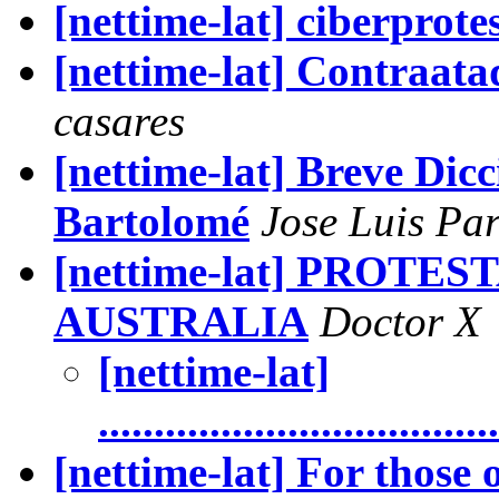
[nettime-lat] ciberprote
[nettime-lat] Contraata
casares
[nettime-lat] Breve Dic
Bartolomé
Jose Luis Pa
[nettime-lat] PROT
AUSTRALIA
Doctor X
[nettime-lat]
....................................
[nettime-lat] For those 