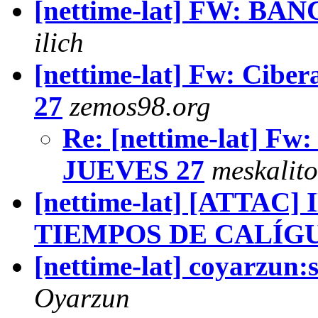
[nettime-lat] FW: B
ilich
[nettime-lat] Fw: Cibe
27
zemos98.org
Re: [nettime-lat] Fw
JUEVES 27
meskalito
[nettime-lat] [ATTAC
TIEMPOS DE CALÍG
[nettime-lat] coyarzun:
Oyarzun