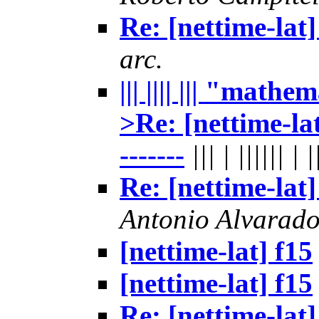
Re: [nettime-lat
arc.
||| |||| ||| "math
>Re: [nettime-la
-------
||| | |||||| | |
Re: [nettime-lat
Antonio Alvarad
[nettime-lat] f15
[nettime-lat] f15
Re: [nettime-lat