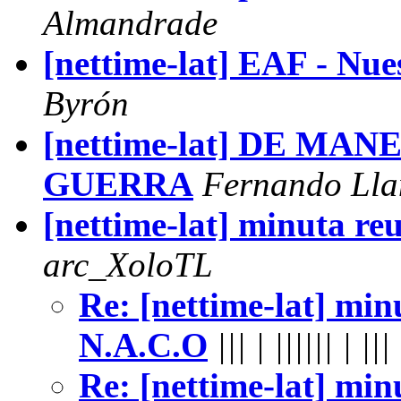
Almandrade
[nettime-lat] EAF - Nue
Byrón
[nettime-lat] DE MA
GUERRA
Fernando Lla
[nettime-lat] minuta re
arc_XoloTL
Re: [nettime-lat] min
N.A.C.O
||| | |||||| | ||| 
Re: [nettime-lat] min