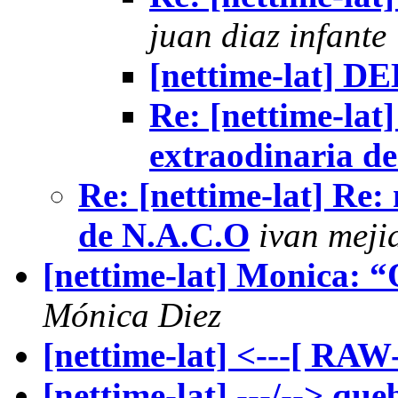
juan diaz infante
[nettime-lat] 
Re: [nettime-lat
extraodinaria d
Re: [nettime-lat] Re:
de N.A.C.O
ivan meji
[nettime-lat] Monica: “
Mónica Diez
[nettime-lat] <---[ RA
[nettime-lat] ---/--> que