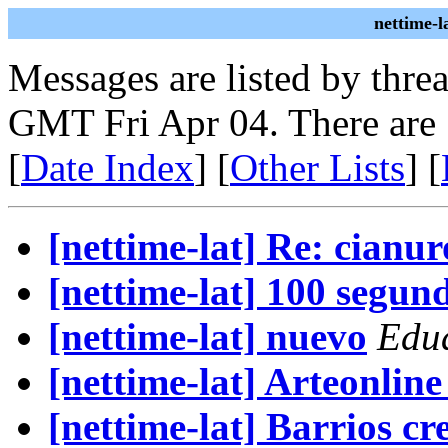
nettime-
Messages are listed by thre
GMT Fri Apr 04. There are
[
Date Index
] [
Other Lists
] [
[nettime-lat] Re: cianur
[nettime-lat] 100 segun
[nettime-lat] nuevo
Edu
[nettime-lat] Arteonlin
[nettime-lat] Barrios c