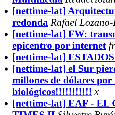
[nettime-lat] Arquitect
redonda
Rafael Lozano
[nettime-lat] FW: transm
epicentro por internet
f
[nettime-lat] ESTAD
[nettime-lat] el Sur pi
millones de dólares por
biológicos!!!!!!!!!!!
x
[nettime-lat] EAF -
TIMES II
Silvestre Byró