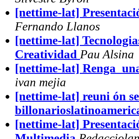
[nettime-lat] Presentaci
Fernando Llanos
[nettime-lat] Tecnologi
Creatividad
Pau Alsina
[nettime-lat] Renga ­ un
ivan mejia
[nettime-lat] reuni ón s
billonarioslatinoameric
[nettime-lat] Presentaci
Multimedia
Redacciola