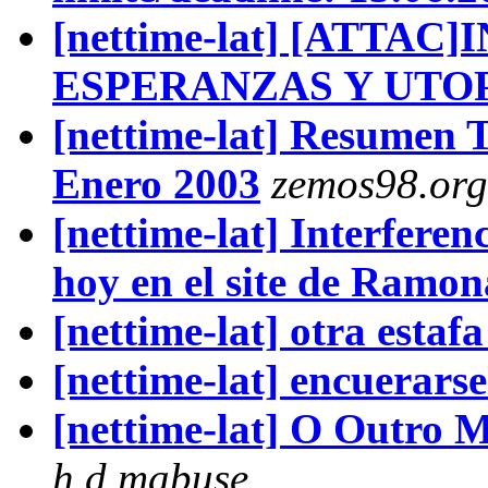
[nettime-lat] [ATTAC
ESPERANZAS Y UTO
[nettime-lat] Resumen Ta
Enero 2003
zemos98.org
[nettime-lat] Interferen
hoy en el site de Ramon
[nettime-lat] otra estaf
[nettime-lat] encuerars
[nettime-lat] O Outro
h.d.mabuse