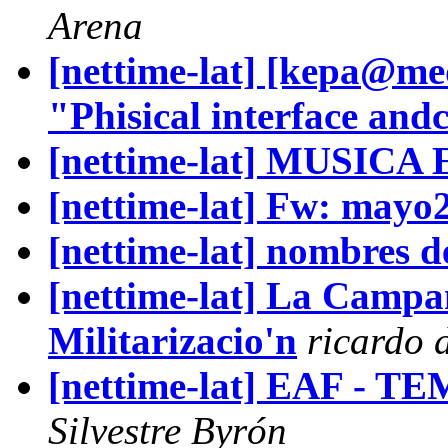
Arena
[nettime-lat] [kepa@m
"Phisical interface andc
[nettime-lat] MUSICA
[nettime-lat] Fw: mayo
[nettime-lat] nombres de 
[nettime-lat] La Campa
Militarizacio'n
ricardo 
[nettime-lat] EAF 
Silvestre Byrón