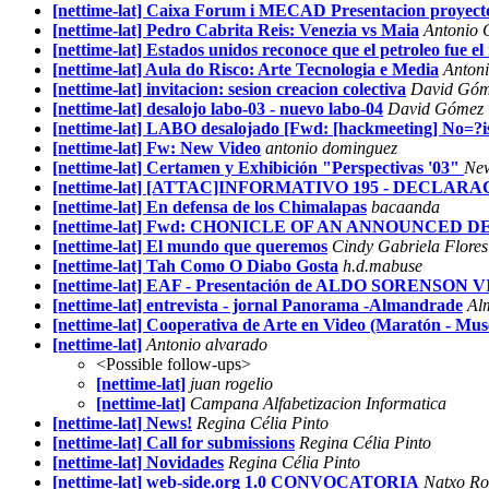
[nettime-lat] Caixa Forum i MECAD Presentacion proyecto
[nettime-lat] Pedro Cabrita Reis: Venezia vs Maia
Antonio 
[nettime-lat] Estados unidos reconoce que el petroleo fue el
[nettime-lat] Aula do Risco: Arte Tecnologia e Media
Antoni
[nettime-lat] invitacion: sesion creacion colectiva
David Góme
[nettime-lat] desalojo labo-03 - nuevo labo-04
David Gómez i
[nettime-lat] LABO desalojado [Fwd: [hackmeeting] No=
[nettime-lat] Fw: New Video
antonio dominguez
[nettime-lat] Certamen y Exhibición "Perspectivas '03"
New
[nettime-lat] [ATTAC]INFORMATIVO 195 - DECLA
[nettime-lat] En defensa de los Chimalapas
bacaanda
[nettime-lat] Fwd: CHONICLE OF AN ANNOUNCE
[nettime-lat] El mundo que queremos
Cindy Gabriela Flores
[nettime-lat] Tah Como O Diabo Gosta
h.d.mabuse
[nettime-lat] EAF - Presentación de ALDO SORENSON 
[nettime-lat] entrevista - jornal Panorama -Almandrade
Al
[nettime-lat] Cooperativa de Arte en Video (Maratón - Mu
[nettime-lat]
Antonio alvarado
<Possible follow-ups>
[nettime-lat]
juan rogelio
[nettime-lat]
Campana Alfabetizacion Informatica
[nettime-lat] News!
Regina Célia Pinto
[nettime-lat] Call for submissions
Regina Célia Pinto
[nettime-lat] Novidades
Regina Célia Pinto
[nettime-lat] web-side.org 1.0 CONVOCATORIA
Natxo Ro