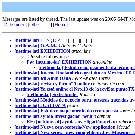
Messages are listed by thread. The last update was on 20:05 GMT M
[
Date Index
] [
Other Lists
] [
Home
]
[nettime-lat] [---> ¿!? <---]
||| | |||||| | ||| ||||
[nettime-lat] O-A-M#3
Antonio C Pinto
[nettime-lat] EXHIBITION
arteonline
<Possible follow-ups>
Fw: [nettime-lat] EXHIBITION
arteonline
[nettime-lat] Estudo e mapeamento da tecno-po
[nettime-lat] Internet inalambrico gratuito en México (TXT
[nettime-lat] Idi Amin Dada
Félix Álvarez Torres
[nettime-lat] revista y foro nº 5 online
centrodearte.com
[nettime-lat] Ya está online el Nro.13 de la reviSta
[nettime-lat] Sixfeetunder
Roberto
[nettime-lat] Modelos de negocio para nuestras queridas a
[nettime-lat] JUSTDATA
pedro
[nettime-lat] Estudo e mapeamento da tecno-poesia
Jorge L
[nettime-lat] ayuda-investigación-net.art
damian
RE: [nettime-lat] ayuda-investigación-net.art
roberto 
[nettime-lat] Nueva convocatoria/New application
Mecad
[nettime-lat] New series - new competition: JavaMuseum - ca