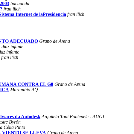
2003
bacaanda
n?
fran ilich
stema Internet de laPresidencia
fran ilich
OMENTO ADECUADO
Grano de Arena
 diaz infante
iaz infante
fran ilich
A HUMANA CONTRA EL G8
Grano de Arena
TICA
Marambio AQ
ftwares da Autodesk
Arquiteto Toni Fontenele - AUGI
estre Byrón
a Célia Pinto
 EL VIENTO SE LLEVA
Grano de Arena