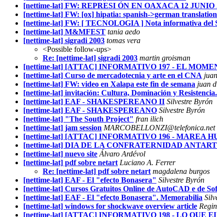
[nettime-lat] FW: REPRESI ÓN EN OAXACA 12 JUNIO 
[nettime-lat] FW: [ox] hipatia: spanish->german translatio
[nettime-lat] FW: [ TECNOLOGIA ] Nota informativa del Si
[nettime-lat] M&MFEST
tania aedo
[nettime-lat] sigradi 2003
tomas vera
<Possible follow-ups>
Re: [nettime-lat] sigradi 2003
martin groisman
[nettime-lat] [ATTAC] INFORMATIVO 197 - EL M
[nettime-lat] Curso de mercadotecnia y arte en el CNA
juan
[nettime-lat] FW: video en Xalapa este fin de semana
juan d
[nettime-lat] invitación: Cultura, Dominación y Resistencia.
[nettime-lat] EAF - SHAKESPEREANO II
Silvestre Byrón
[nettime-lat] EAF - SHAKESPEREANO
Silvestre Byrón
[nettime-lat] "The South Project"
fran ilich
[nettime-lat] jam session
MARCOBELLONZI@telefonica.net
[nettime-lat] [ATTAC] INFORMATIVO 196 - MARE
[nettime-lat] DIA DE LA CONFRATERNIDAD ANTAR
[nettime-lat] nuevo site
Álvaro Ardévol
[nettime-lat] pdf sobre netart
Luciano A. Ferrer
Re: [nettime-lat] pdf sobre netart
magdalena burgos
[nettime-lat] EAF - El "efecto Bonasera"
Silvestre Byrón
[nettime-lat] Cursos Gratuitos Online de AutoCAD e de So
[nettime-lat] EAF - El "efecto Bonasera". Memorabilia
Silv
[nettime-lat] windows for shockwave overview article
Regin
[nettime-lat] [ATTAC] INFORMATIVO 198 - LO QUE