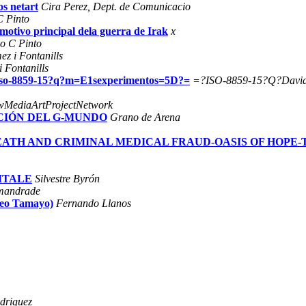
s netart
Cira Perez, Dept. de Comunicacio
C Pinto
 motivo principal dela guerra de Irak
x
o C Pinto
z i Fontanills
 Fontanills
?iso-8859-15?q?m=E1sexperimentos=5D?=
=?ISO-8859-15?Q?David
MediaArtProjectNetwork
RACIÓN DEL G-MUNDO
Grano de Arena
D DEATH AND CRIMINAL MEDICAL FRAUD-OASIS OF HOPE
VITALE
Silvestre Byrón
mandrade
seo Tamayo)
Fernando Llanos
driguez