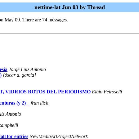
nettime-lat Jun 03 by Thread
on May 09. There are 74 messages.
esia
Jorge Luiz Antonio
)
[óscar a. garcía]
 puntoTXT, VIDRIOS ROTOS DEL PERIODISMO
Elbio Petroselli
venturas (y 2)
fran ilich
uiz Antonio
campitelli
ll for entries
NewMediaArtProjectNetwork