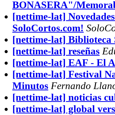
BONASERA"/Memorabil
[nettime-lat] Novedades
SoloCortos.com!
SoloCo
[nettime-lat] Biblioteca
[nettime-lat] reseñas
Ed
[nettime-lat] EAF - El 
[nettime-lat] Festival 
Minutos
Fernando Llan
[nettime-lat] noticias c
[nettime-lat] global vers