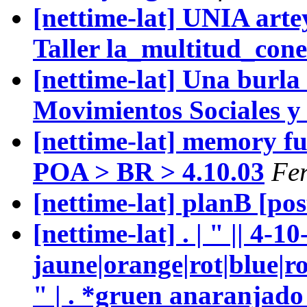
[nettime-lat] UNIA art
Taller la_multitud_con
[nettime-lat] Una burla
Movimientos Sociales y 
[nettime-lat] memory fu
POA > BR > 4.10.03
Fe
[nettime-lat] planB [po
[nettime-lat] . | " || 4-1
jaune|orange|rot|blue|r
" | . *gruen anaranjad