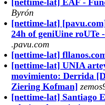
[nettime-lat] EAF - Fun
Byrón
[nettime-lat] [pavu.com]
24h of geniUine roUTe 
.pavu.com
[nettime-lat] fllanos.co
[nettime-lat] UNIA art
movimiento: Derrida [D
Ziering Kofman]
zemos
[nettime-lat] Santiago E