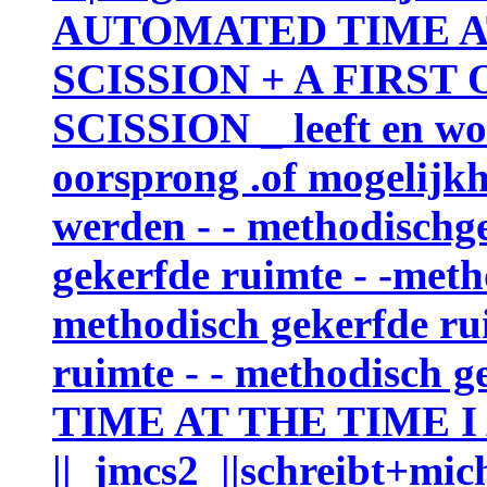
AUTOMATED TIME A
SCISSION + A FIRST
SCISSION _ leeft en wo
oorsprong .of mogelijkh
werden - - methodischge
gekerfde ruimte - -meth
methodisch gekerfde ru
ruimte - - methodisch
TIME AT THE TIME I
||_jmcs2_||schreibt+mich|