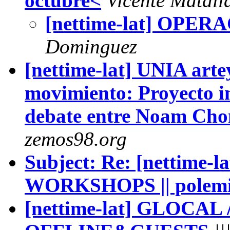
octubre<
Vicente Matall
[nettime-lat] OPE
Dominguez
[nettime-lat] UNIA arte
movimiento: Proyecto in
debate entre Noam Cho
zemos98.org
Subject: Re: [nettime-
WORKSHOPS || polemi
[nettime-lat] GLOCAL /