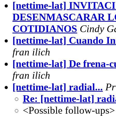
[nettime-lat] INVITAC
DESENMASCARAR L
COTIDIANOS
Cindy Ga
[nettime-lat] Cuando Int
fran ilich
[nettime-lat] De frena-
fran ilich
[nettime-lat] radial...
Pr
Re: [nettime-lat] radia
<Possible follow-ups>