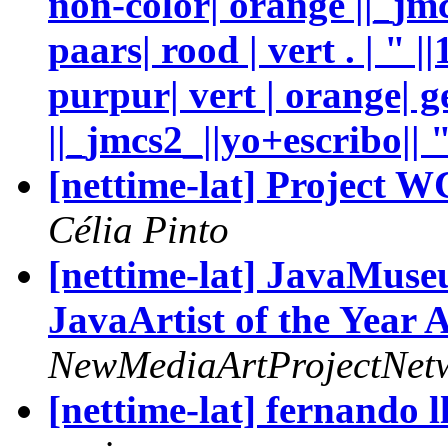
non-color| orange ||_jmcs
paars| rood | vert . | " 
purpur| vert | orange| g
||_jmcs2_||yo+escribo|| "
[nettime-lat] Project W
Célia Pinto
[nettime-lat] JavaMuseu
JavaArtist of the Year
NewMediaArtProjectNet
[nettime-lat] fernando l