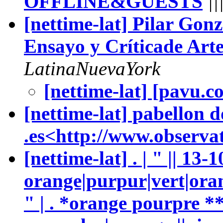
OFFLINE&GUESTS
||
[nettime-lat] Pilar Gon
Ensayo y Críticade Ar
LatinaNuevaYork
[nettime-lat] [pavu.
[nettime-lat] pabellon d
.es<http://www.observa
[nettime-lat] . | " || 13-
orange|purpur|vert|oran
" | . *orange pourpre 