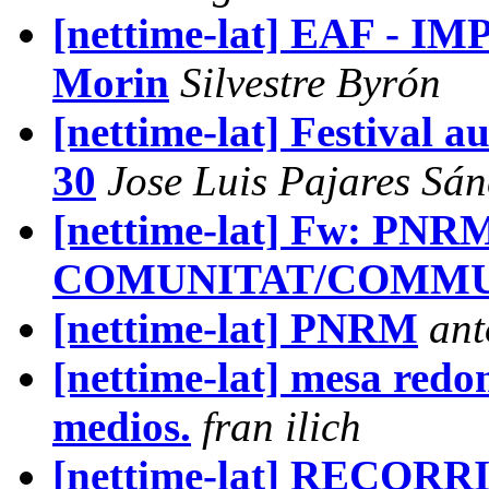
[nettime-lat] EAF - 
Morin
Silvestre Byrón
[nettime-lat] Festival 
30
Jose Luis Pajares Sá
[nettime-lat] Fw: PNR
COMUNITAT/COMMUN
[nettime-lat] PNRM
ant
[nettime-lat] mesa redon
medios.
fran ilich
[nettime-lat] RECOR