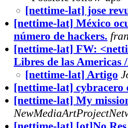
[nettime-lat] jose rev
[nettime-lat] México oc
número de hackers.
fran
[nettime-lat] FW: <net
Libres de las Americas 
[nettime-lat] Artigo
J
[nettime-lat] cybracero 
[nettime-lat] My mission
NewMediaArtProjectNet
[nettime-lat] [ot]No Re