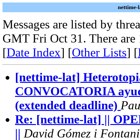
nettime-
Messages are listed by thre
GMT Fri Oct 31. There are
[
Date Index
] [
Other Lists
] [
[nettime-lat] Heterotopi
CONVOCATORIA ayudas
(extended deadline)
Pau
Re: [nettime-lat] |
||
David Gómez i Fontani