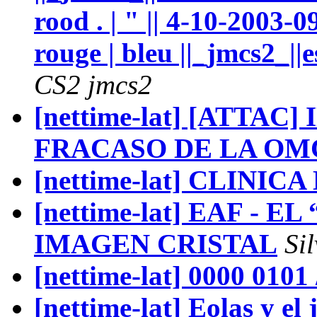
rood . | " || 4-10-2003-09
rouge | bleu ||_jmcs2_||e
CS2 jmcs2
[nettime-lat] [ATTAC
FRACASO DE LA OM
[nettime-lat] CLINIC
[nettime-lat] EAF -
IMAGEN CRISTAL
Si
[nettime-lat] 0000 0101 
[nettime-lat] Eolas y el