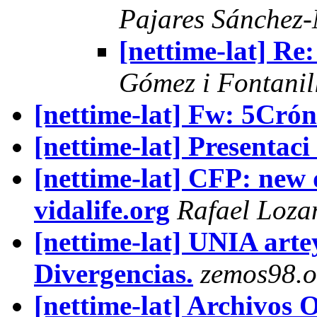
Pajares Sánchez
[nettime-lat] R
Gómez i Fontanil
[nettime-lat] Fw: 5Crón
[nettime-lat] Presentaci 
[nettime-lat] CFP: new
vidalife.org
Rafael Loz
[nettime-lat] UNIA art
Divergencias.
zemos98.o
[nettime-lat] Archivos 