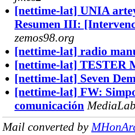
[nettime-lat] UNIA art
Resumen III: [Interve
zemos98.org
[nettime-lat] radio man
[nettime-lat] TESTE
[nettime-lat] Seven De
[nettime-lat] FW: Simp
comunicación
MediaLa
Mail converted by
MHonAr