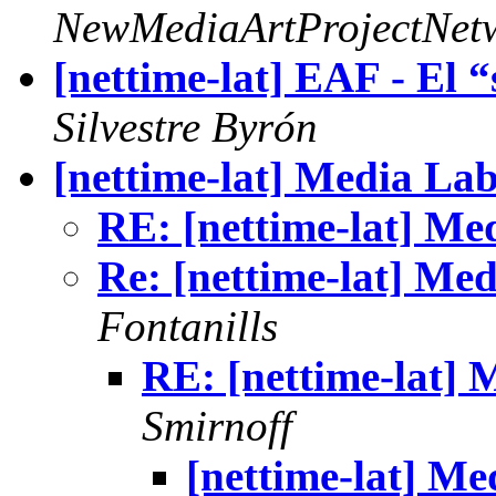
NewMediaArtProjectNet
[nettime-lat] EAF - El “s
Silvestre Byrón
[nettime-lat] Media La
RE: [nettime-lat] M
Re: [nettime-lat] Me
Fontanills
RE: [nettime-lat]
Smirnoff
[nettime-lat] M