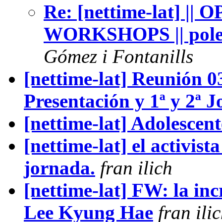
Re: [nettime-lat] |
WORKSHOPS || pole
Gómez i Fontanills
[nettime-lat] Reunión 0
Presentación y 1ª y 2ª 
[nettime-lat] Adolescen
[nettime-lat] el activist
jornada.
fran ilich
[nettime-lat] FW: la inc
Lee Kyung Hae
fran ili