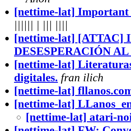
[nettime-lat] Importa
|||||| | ||| ||||
[nettime-lat] [ATTAC
DESESPERACIÓN AL
[nettime-lat] Literatura
digitales.
fran ilich
[nettime-lat] fllanos.co
[nettime-lat] LLanos_
[nettime-lat] atari-noi
[nettime-lat] FW: Con