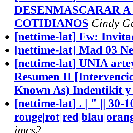
DESENMASCARAR A
COTIDIANOS
Cindy Ga
[nettime-lat] Fw: Invita
[nettime-lat] Mad 03 Ne
[nettime-lat] UNIA art
Resumen II [Intervencion
Known As) Indentikit y
[nettime-lat] . | " || 30-
rouge|rot|red|blau|oran
jmcs2