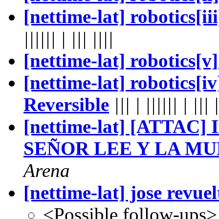
[nettime-lat] robotics[ii
|||||| | ||| ||||
[nettime-lat] robotics[v
[nettime-lat] robotics[
Reversible
||| | |||||| | ||| 
[nettime-lat] [ATTAC
SEÑOR LEE Y LA M
Arena
[nettime-lat] jose revuel
<Possible follow-ups>