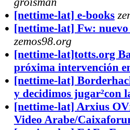
groisman
[nettime-lat] e-books
ze
[nettime-lat] Fw: nuevo
zemos98.org
[nettime-lat]totts.org B
próxima intervención e
[nettime-lat] Borderha
y decidimos jugar²con l
[nettime-lat] Arxius O
Video Arabe/Caixafor