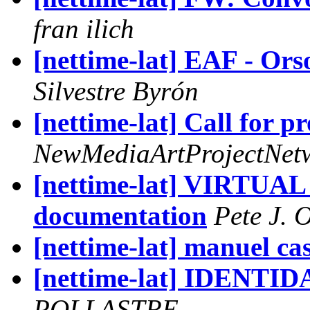
fran ilich
[nettime-lat] EAF - Ors
Silvestre Byrón
[nettime-lat] Call for p
NewMediaArtProjectNet
[nettime-lat] VIRTUAL
documentation
Pete J. O
[nettime-lat] manuel cas
[nettime-lat] IDENT
POLLASTRE