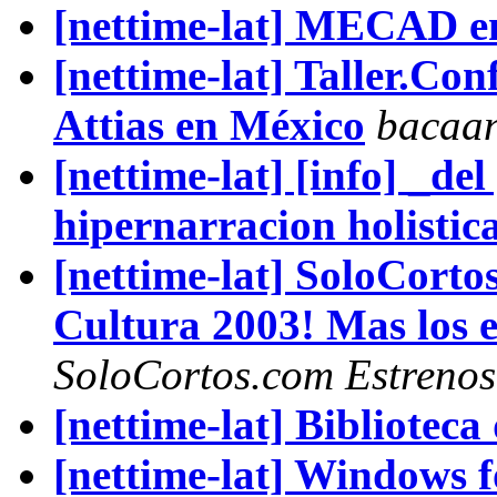
[nettime-lat] MECAD 
[nettime-lat] Taller.Co
Attias en México
bacaa
[nettime-lat] [info] _del
hipernarracion holistic
[nettime-lat] SoloCortos
Cultura 2003! Mas los e
SoloCortos.com Estrenos
[nettime-lat] Biblioteca
[nettime-lat] Windows 