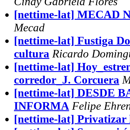
Cindy Gabriela Flores
[nettime-lat] MECAD
Mecad
[nettime-lat] Fustiga Don
cultura
Ricardo Doming
[nettime-lat] Hoy_estr
corredor_J. Corcuera
M
[nettime-lat] DESDE
INFORMA
Felipe Ehre
[nettime-lat] Privatizar 