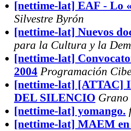
[nettime-lat] EAF - Lo
Silvestre Byrón
[nettime-lat] Nuevos 
para la Cultura y la De
[nettime-lat] Convocato
2004
Programación Ci
[nettime-lat] [ATTA
DEL SILENCIO
Grano 
[nettime-lat] yomango.
[nettime-lat] MAEM e