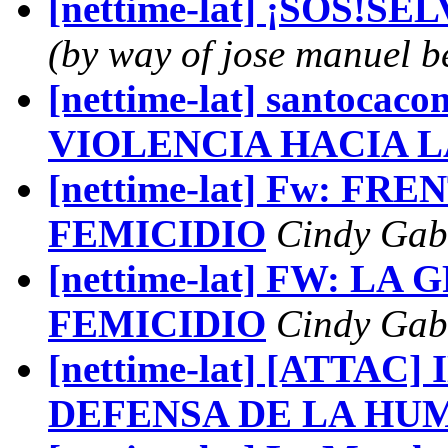
[nettime-lat] ¡SOS!
(by way of jose manuel b
[nettime-lat] santoca
VIOLENCIA HACIA 
[nettime-lat] Fw: F
FEMICIDIO
Cindy Gabr
[nettime-lat] FW: 
FEMICIDIO
Cindy Gabr
[nettime-lat] [ATTAC
DEFENSA DE LA HU