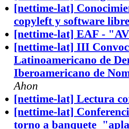
[nettime-lat] Conocimie
copyleft y software libr
[nettime-lat] EAF - "A
[nettime-lat] III Convo
Latinoamericano de De
Iberoamericano de Nom
Ahon
[nettime-lat] Lectura c
[nettime-lat] Conferenc
torno a banquete_"apl