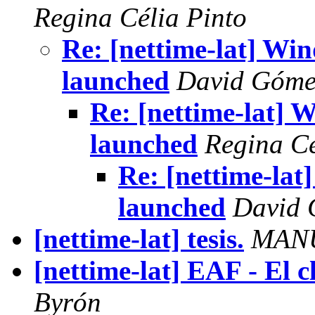
Regina Célia Pinto
Re: [nettime-lat] Wi
launched
David Gómez
Re: [nettime-lat] 
launched
Regina Cé
Re: [nettime-la
launched
David 
[nettime-lat] tesis.
MAN
[nettime-lat] EAF - El c
Byrón