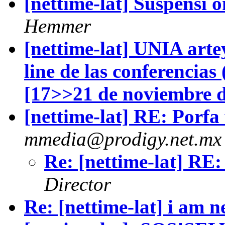
[nettime-lat] Suspensi
Hemmer
[nettime-lat] UNIA art
line de las conferencias
[17>>21 de noviembre 
[nettime-lat] RE: Por
mmedia@prodigy.net.mx
Re: [nettime-lat] R
Director
Re: [nettime-lat] i am ne