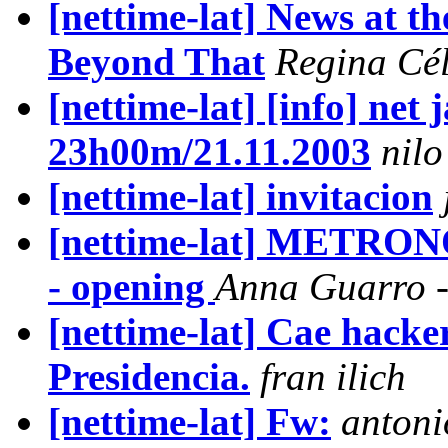
[nettime-lat] News at t
Beyond That
Regina Cél
[nettime-lat] [info] ne
23h00m/21.11.2003
nilo
[nettime-lat] invitacion
[nettime-lat] METRONO
- opening
Anna Guarro 
[nettime-lat] Cae hacker
Presidencia.
fran ilich
[nettime-lat] Fw:
antoni