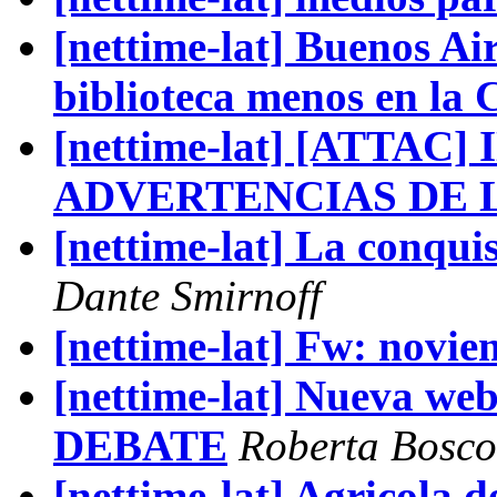
[nettime-lat] Buenos Ai
biblioteca menos en la 
[nettime-lat] [ATTAC
ADVERTENCIAS DE 
[nettime-lat] La conqui
Dante Smirnoff
[nettime-lat] Fw: novi
[nettime-lat] Nueva w
DEBATE
Roberta Bosco
[nettime-lat] Agricola 