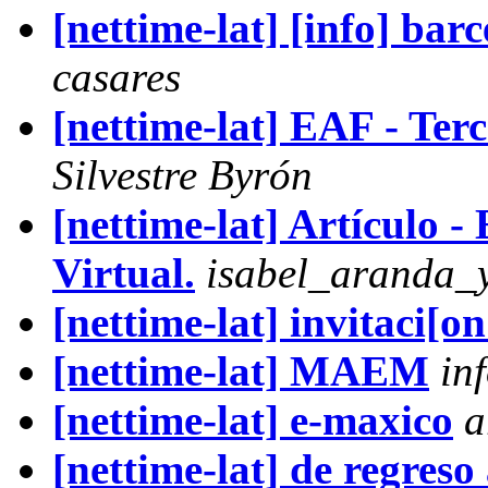
[nettime-lat] [info] bar
casares
[nettime-lat] EAF - Te
Silvestre Byrón
[nettime-lat] Artículo -
Virtual.
isabel_aranda_y
[nettime-lat] invitaci[
[nettime-lat] MAEM
in
[nettime-lat] e-maxico
a
[nettime-lat] de regreso