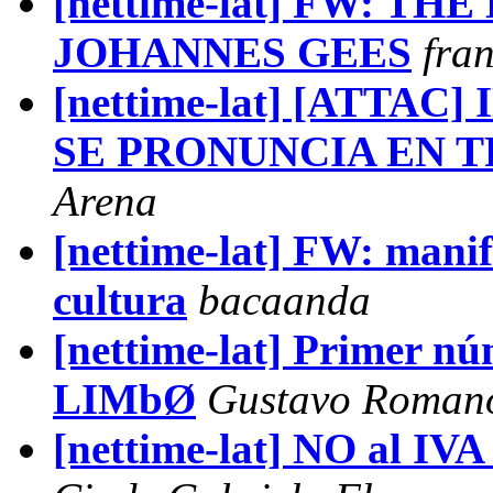
[nettime-lat] FW: T
JOHANNES GEES
fran
[nettime-lat] [ATTAC
SE PRONUNCIA EN 
Arena
[nettime-lat] FW: manif
cultura
bacaanda
[nettime-lat] Primer nú
LIMbØ
Gustavo Roman
[nettime-lat] NO al IVA 