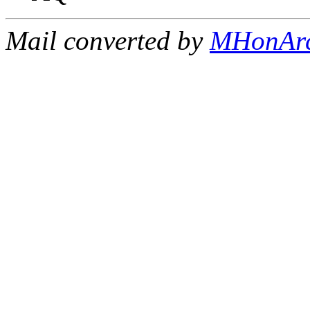
Mail converted by
MHonAr