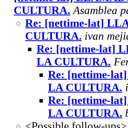
CULTURA.
Asamblea pa
Re: [nettime-lat]
CULTURA.
ivan meji
Re: [nettime-la
LA CULTURA.
Fe
Re: [nettime-
LA CULTURA.
Re: [nettime-
LA CULTURA.
<Possible follow-ups>