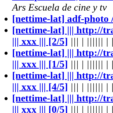
Ars Escuela de cine y tv
[nettime-lat] adf-photo 
[nettime-lat] ||| http://
||| xxx ||| [2/5]
||| | |||||| | 
[nettime-lat] ||| http://
||| xxx ||| [1/5]
||| | |||||| | 
[nettime-lat] ||| http://
||| xxx ||| [4/5]
||| | |||||| | 
[nettime-lat] ||| http://
||| xxx ||| [0/5]
||| | |||||| | 