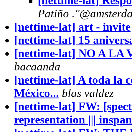
[nettime-lat] Resp
Patiño ."@amsterda
[nettime-lat] art - invite
[nettime-lat] 15 anivers
[nettime-lat] NO A 
bacaanda
[nettime-lat] A toda la
México...
blas valdez
[nettime-lat] FW: [spec
representation ||| inspani