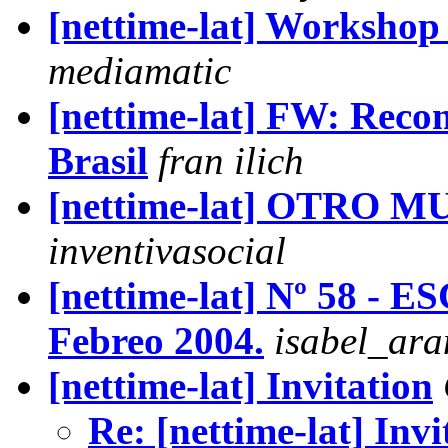
[nettime-lat] Workshop 
mediamatic
[nettime-lat] FW: Reco
Brasil
fran ilich
[nettime-lat] OTRO 
inventivasocial
[nettime-lat] Nº 58 -
Febreo 2004.
isabel_ara
[nettime-lat] Invitation
Re: [nettime-lat] Invi