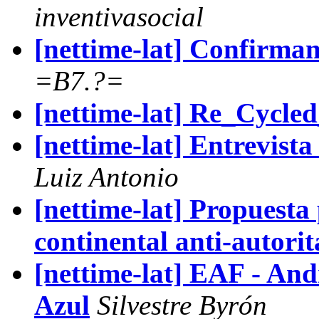
inventivasocial
[nettime-lat] Confirma
=B7.?=
[nettime-lat] Re_Cycle
[nettime-lat] Entrevist
Luiz Antonio
[nettime-lat] Propuesta
continental anti-autorit
[nettime-lat] EAF - An
Azul
Silvestre Byrón