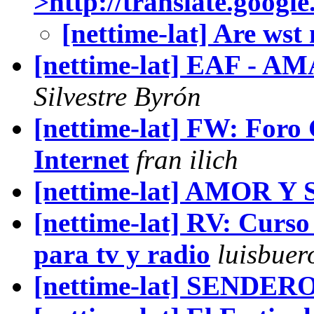
>http://translate.google
[nettime-lat] Are wst n
[nettime-lat] EAF - AM
Silvestre Byrón
[nettime-lat] FW: Foro
Internet
fran ilich
[nettime-lat] AMOR 
[nettime-lat] RV: Curso
para tv y radio
luisbuer
[nettime-lat] SENDE