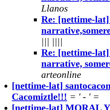
Llanos
Re: [nettime-lat]
narrative,somere
||| ||||
Re: [nettime-lat]
narrative, somer
arteonline
[nettime-lat] santocacom
Cacomiztle!!!
= ' - ' =
[nettime-lat] MORAL