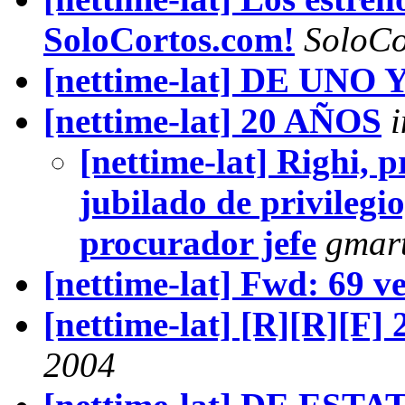
SoloCortos.com!
SoloCo
[nettime-lat] DE UNO
[nettime-lat] 20 AÑOS
i
[nettime-lat] Righi, 
jubilado de privileg
procurador jefe
gmar
[nettime-lat] Fwd: 69 v
[nettime-lat] [R][R][F] 2
2004