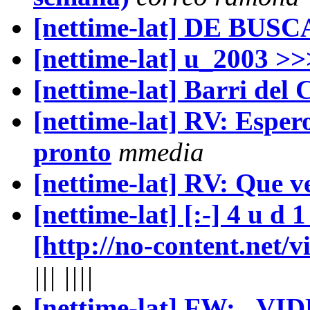
[nettime-lat] DE BU
[nettime-lat] u_2003 >>
[nettime-lat] Barri del
[nettime-lat] RV: Esper
pronto
mmedia
[nettime-lat] RV: Que 
[nettime-lat] [:-] 4 u d 1 
[http://no-content.net/vi
||| ||||
[nettime-lat] FW: _