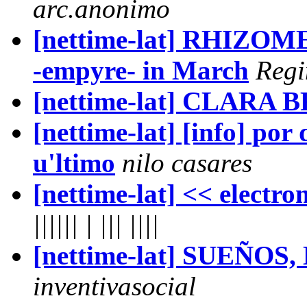
arc.anonimo
[nettime-lat] RHIZOME
-empyre- in March
Regi
[nettime-lat] CLARA 
[nettime-lat] [info] por 
u'ltimo
nilo casares
[nettime-lat] << electrom
|||||| | ||| ||||
[nettime-lat] SUEÑO
inventivasocial