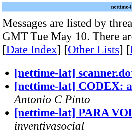
nettime-
Messages are listed by thre
GMT Tue May 10. There ar
[
Date Index
] [
Other Lists
] [
[nettime-lat] scanner.d
[nettime-lat] CODEX: a
Antonio C Pinto
[nettime-lat] PARA 
inventivasocial