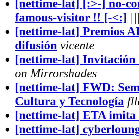
[nettime-lat] [:>-] no-co
famous-visitor !! [-<:]
||
[nettime-lat] Premios
difusión
vicente
[nettime-lat] Invitaci
on Mirrorshades
[nettime-lat] FWD: Sem
Cultura y Tecnología
fl
[nettime-lat] ETA imita
[nettime-lat] cyberloun