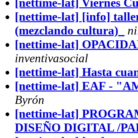
[nettime-lat] Viernes C
[nettime-lat] [info] ta
(mezclando cultura)_
ni
[nettime-lat] OPAC
inventivasocial
[nettime-lat] Hasta cua
[nettime-lat] EAF - "
Byrón
[nettime-lat] PROG
DISEÑO DIGITAL /PA