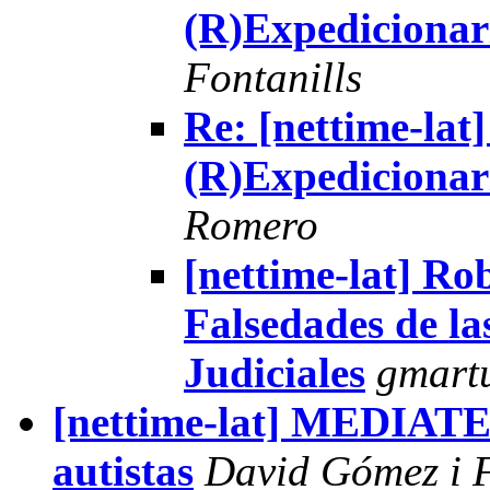
(R)Expediciona
Fontanills
Re: [nettime-lat]
(R)Expediciona
Romero
[nettime-lat] Ro
Falsedades de l
Judiciales
gmart
[nettime-lat] MEDIATE:
autistas
David Gómez i F