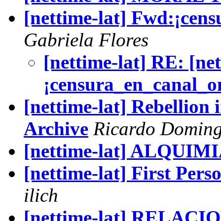
[nettime-lat] Fwd:¡cen
Gabriela Flores
[nettime-lat] RE: [ne
¡censura_en_canal_o
[nettime-lat] Rebellion 
Archive
Ricardo Domin
[nettime-lat] ALQUIM
[nettime-lat] First Pers
ilich
[nettime-lat] RELA