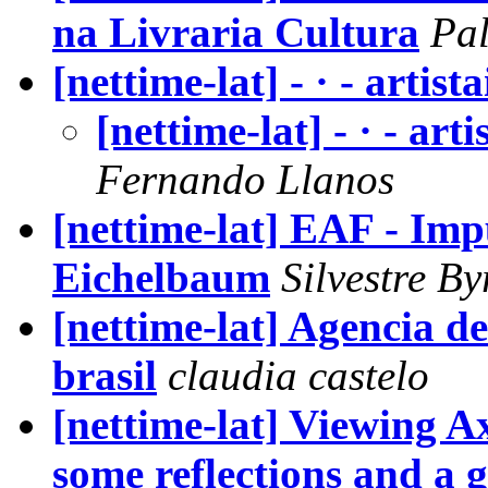
na Livraria Cultura
Pal
[nettime-lat] - · - artista
[nettime-lat] - · - arti
Fernando Llanos
[nettime-lat] EAF - Im
Eichelbaum
Silvestre B
[nettime-lat] Agencia d
brasil
claudia castelo
[nettime-lat] Viewing Axo
some reflections and a 