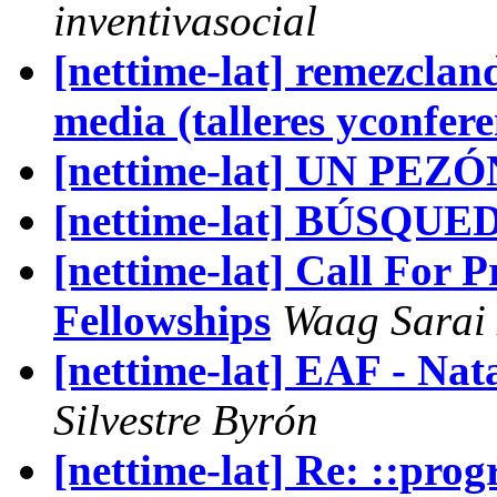
inventivasocial
[nettime-lat] remezcland
media (talleres yconferen
[nettime-lat] UN PE
[nettime-lat] BÚSQUE
[nettime-lat] Call For 
Fellowships
Waag Sarai
[nettime-lat] EAF - Na
Silvestre Byrón
[nettime-lat] Re: ::pr