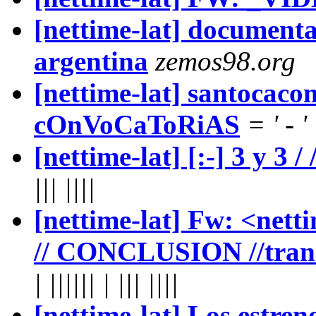
[nettime-lat] documenta
argentina
zemos98.org
[nettime-lat] santocacom
cOnVoCaToRiAS
= ' - '
[nettime-lat] [:-] 3 y 3 / /
||| ||||
[nettime-lat] Fw: <nett
// CONCLUSION //transl
| |||||| | ||| ||||
[nettime-lat] Los estren