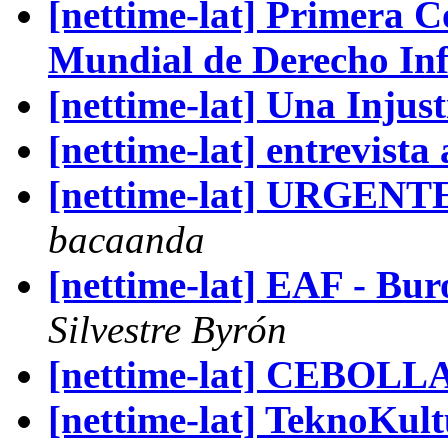
[nettime-lat] Primera 
Mundial de Derecho In
[nettime-lat] Una Injus
[nettime-lat] entrevista 
[nettime-lat] URGEN
bacaanda
[nettime-lat] EAF - Bur
Silvestre Byrón
[nettime-lat] CEBOL
[nettime-lat] TeknoKult