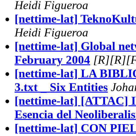
Heidi Figueroa
[nettime-lat] TeknoKult
Heidi Figueroa
[nettime-lat] Global net
February 2004
[R][R][
[nettime-lat] LA BI
3.txt _ Six Entities
Joha
[nettime-lat] [ATTAC
Esencia del Neoliberali
[nettime-lat] CON P