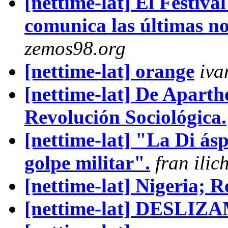
[nettime-lat] El Festiv
comunica las últimas n
zemos98.org
[nettime-lat] orange
iva
[nettime-lat] De Aparth
Revolución Sociológica.
[nettime-lat] "La Di ás
golpe militar".
fran ilic
[nettime-lat] Nigeria; R
[nettime-lat] DESLI