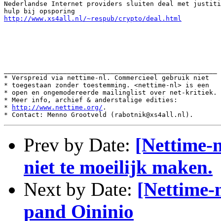
Nederlandse Internet providers sluiten deal met justiti
http://www.xs4all.nl/~respub/crypto/deal.html
______________________________________________________

* Verspreid via nettime-nl. Commercieel gebruik niet

* toegestaan zonder toestemming. <nettime-nl> is een

* open en ongemodereerde mailinglist over net-kritiek.

* Meer info, archief & anderstalige edities:

* 
http://www.nettime.org/
.

Prev by Date:
[Nettime-n
niet te moeilijk maken.
Next by Date:
[Nettime-n
pand Oininio