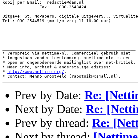
kopij per Email:  redactie@dan.nl

               Fax:    030-2543424

Uitgave: St. NoPapers, digitale uitgeverS... virtualite
Tel.: 030-2544519 (ma t/m vrij 11-16.00 uur)

______________________________________________________

* Verspreid via nettime-nl. Commercieel gebruik niet

* toegestaan zonder toestemming. <nettime-nl> is een

* open en ongemodereerde mailinglist over net-kritiek.

* Meer info, archief & anderstalige edities:

* 
http://www.nettime.org/
.

Prev by Date:
Re: [Netti
Next by Date:
Re: [Netti
Prev by thread:
Re: [Net
Next by thread:
[Nettime