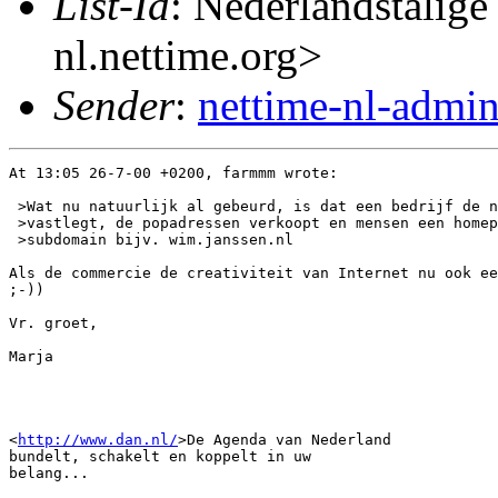
List-Id
: Nederlandstalige
nl.nettime.org>
Sender
:
nettime-nl-admi
At 13:05 26-7-00 +0200, farmmm wrote:

 >Wat nu natuurlijk al gebeurd, is dat een bedrijf de n
 >vastlegt, de popadressen verkoopt en mensen een homep
 >subdomain bijv. wim.janssen.nl

Als de commercie de creativiteit van Internet nu ook ee
;-))

Vr. groet,

Marja

<
http://www.dan.nl/
>De Agenda van Nederland

bundelt, schakelt en koppelt in uw 

belang...
