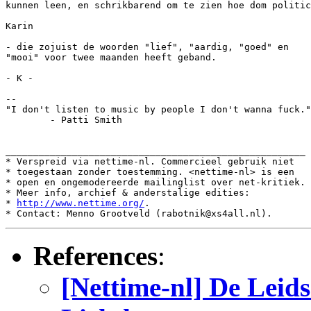
kunnen leen, en schrikbarend om te zien hoe dom politic
Karin

- die zojuist de woorden "lief", "aardig, "goed" en 

"mooi" voor twee maanden heeft geband.

- K -

--

"I don't listen to music by people I don't wanna fuck."

	- Patti Smith

______________________________________________________

* Verspreid via nettime-nl. Commercieel gebruik niet

* toegestaan zonder toestemming. <nettime-nl> is een

* open en ongemodereerde mailinglist over net-kritiek.

* Meer info, archief & anderstalige edities:

* 
http://www.nettime.org/
.

References
:
[Nettime-nl] De Leids