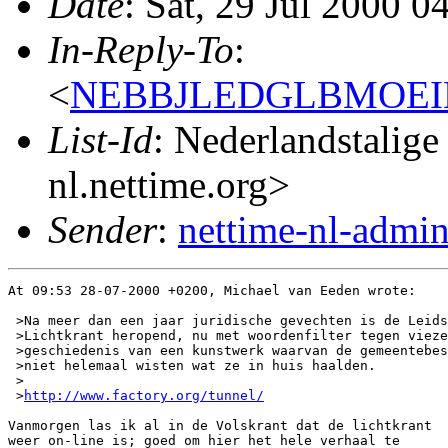
Date
: Sat, 29 Jul 2000 
In-Reply-To
:
<
NEBBJLEDGLBMOEI
List-Id
: Nederlandstalige
nl.nettime.org>
Sender
:
nettime-nl-admi
At 09:53 28-07-2000 +0200, Michael van Eeden wrote:

 >Na meer dan een jaar juridische gevechten is de Leids
 >Lichtkrant heropend, nu met woordenfilter tegen vieze
 >geschiedenis van een kunstwerk waarvan de gemeentebes
 >niet helemaal wisten wat ze in huis haalden.

 >

 >
http://www.factory.org/tunnel/
Vanmorgen las ik al in de Volskrant dat de lichtkrant 

weer on-line is; goed om hier het hele verhaal te 
