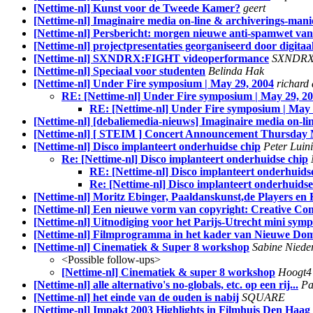
[Nettime-nl] Kunst voor de Tweede Kamer?
geert
[Nettime-nl] Imaginaire media on-line & archiverings-manie
[Nettime-nl] Persbericht: morgen nieuwe anti-spamwet van
[Nettime-nl] projectpresentaties georganiseerd door digitaa
[Nettime-nl] SXNDRX:FIGHT videoperformance
SXNDR
[Nettime-nl] Speciaal voor studenten
Belinda Hak
[Nettime-nl] Under Fire symposium | May 29, 2004
richard
RE: [Nettime-nl] Under Fire symposium | May 29, 2
RE: [Nettime-nl] Under Fire symposium | May 
[Nettime-nl] [debaliemedia-nieuws] Imaginaire media on-li
[Nettime-nl] [ STEIM ] Concert Announcement Thursday
[Nettime-nl] Disco implanteert onderhuidse chip
Peter Luin
Re: [Nettime-nl] Disco implanteert onderhuidse chip
RE: [Nettime-nl] Disco implanteert onderhuids
Re: [Nettime-nl] Disco implanteert onderhuidse
[Nettime-nl] Moritz Ebinger, Paaldanskunst,de Players en 
[Nettime-nl] Een nieuwe vorm van copyright: Creative 
[Nettime-nl] Uitnodiging voor het Parijs-Utrecht mini sym
[Nettime-nl] Filmprogramma in het kader van Nieuwe Dom
[Nettime-nl] Cinematiek & Super 8 workshop
Sabine Niede
<Possible follow-ups>
[Nettime-nl] Cinematiek & super 8 workshop
Hoogt4
[Nettime-nl] alle alternativo's no-globals, etc. op een rij...
Pa
[Nettime-nl] het einde van de ouden is nabij
SQUARE
[Nettime-nl] Impakt 2003 Highlights in Filmhuis Den Haag 