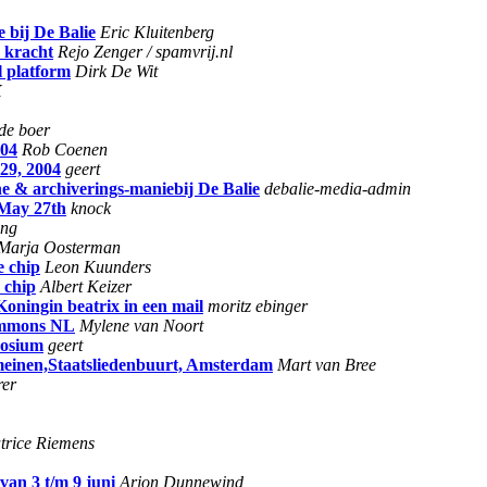
 bij De Balie
Eric Kluitenberg
 kracht
Rejo Zenger / spamvrij.nl
l platform
Dirk De Wit
X
 de boer
004
Rob Coenen
29, 2004
geert
ne & archiverings-maniebij De Balie
debalie-media-admin
 May 27th
knock
ing
Marja Oosterman
e chip
Leon Kuunders
 chip
Albert Keizer
Koningin beatrix in een mail
moritz ebinger
Commons NL
Mylene van Noort
posium
geert
einen,Staatsliedenbuurt, Amsterdam
Mart van Bree
rer
trice Riemens
van 3 t/m 9 juni
Arjon Dunnewind