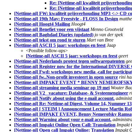
Re: [Nettime-nl] kwaliteit prijsverhoud
Re: [Nettime-nl] kwaliteit prijsverhoud
[Nettime-nl] FW: kwaliteit prijsverhouding MP3 <-> CD co
[Nettime-nl] 19th May: Freestyle - FLOSS In Design
matthe
[Nettime-nl] Hoogt4 Mailing
Hoogt4
[Nettime-nl] Benefiet voor een vijstaat
Menno Grootveld
[Nettime-nl] Baghdad Diaries (updated)
jo van der spek
[Nettime-nl] tekst om rond te sturen
Mart van Bree
[Nettime-nl] ASCII 5 jaar: workshops en feest
Jaap
<Possible follow-ups>
[Nettime-nl] ASCII 5 jaar: workshops en feest
geert
[Nettime-nl] Nederlands protest tegen softwarepatenten
gee
[Nettime-nl] Register now for the International DIVERSE
[Nettime-nl] Fwd: workshops new media -call for participa
[Nettime-nl] fw..Non-profit investeert in open source
rini h
[Nettime-nl] IMPAKT EVENT * BENNY NEMEROFSKY 
[Nettime-nl] streaming media seminar op 19 mei
Wouter Ba
[Nettime-nl] V2_ vacature: Database- & Systeemengineer
r
[Nettime-nl] Notify about using the e-mail account.
administ
[Nettime-nl] Re: Nettime-nl Digest, Volume 14, Nummer 13
[Nettime-nl] [ STEIM ] Announcement Lecture Martin Ro
[Nettime-nl] IMPAKT EVENT, Benny Nemerofsky Ramsay, 
[Nettime-nl] Warning about your e-mail account.
administra
[Nettime-nl] Impakt Online Open Call: Translation
Impakt 
[Nettime-nl] Open call Impakt Online: Translation
Impakt O