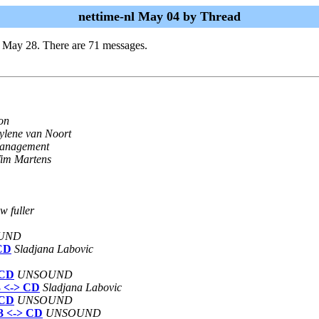
nettime-nl May 04 by Thread
i May 28. There are 71 messages.
on
ylene van Noort
anagement
im Martens
w fuller
UND
 CD
Sladjana Labovic
 CD
UNSOUND
3 <-> CD
Sladjana Labovic
 CD
UNSOUND
P3 <-> CD
UNSOUND