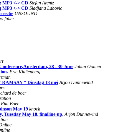
ing MP3 <-> CD
Stefan Arentz
ing MP3 <-> CD
Sladjana Labovic
rrectie
UNSOUND
w fuller
rt
 Conference,Amsterdam, 28 - 30 June
Johan Oomen
tion-
Eric Kluitenberg
artman
RAMSAY * Dinsdag 18 mei
Arjon Dunnewind
ars
ichard de boer
ration
Pim Boer
binson May 19
knock
Tuesday May 18, finalline-up,
Arjon Dunnewind
tion
Online
nline