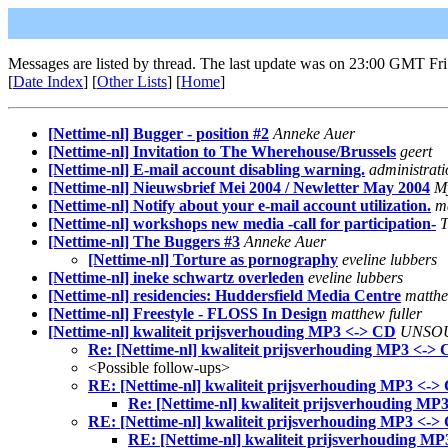
Messages are listed by thread. The last update was on 23:00 GMT Fr
[
Date Index
] [
Other Lists
] [
Home
]
[Nettime-nl] Bugger - position #2
Anneke Auer
[Nettime-nl] Invitation to The Wherehouse/Brussels
geert
[Nettime-nl] E-mail account disabling warning.
administrati
[Nettime-nl] Nieuwsbrief Mei 2004 / Newletter May 2004
M
[Nettime-nl] Notify about your e-mail account utilization.
m
[Nettime-nl] workshops new media -call for participation-
T
[Nettime-nl] The Buggers #3
Anneke Auer
[Nettime-nl] Torture as pornography
eveline lubbers
[Nettime-nl] ineke schwartz overleden
eveline lubbers
[Nettime-nl] residencies: Huddersfield Media Centre
matthe
[Nettime-nl] Freestyle - FLOSS In Design
matthew fuller
[Nettime-nl] kwaliteit prijsverhouding MP3 <-> CD
UNSO
Re: [Nettime-nl] kwaliteit prijsverhouding MP3 <->
<Possible follow-ups>
RE: [Nettime-nl] kwaliteit prijsverhouding MP3 <->
Re: [Nettime-nl] kwaliteit prijsverhouding MP
RE: [Nettime-nl] kwaliteit prijsverhouding MP3 <->
RE: [Nettime-nl] kwaliteit prijsverhouding M