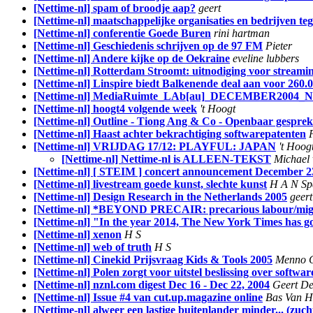
[Nettime-nl] spam of broodje aap?
geert
[Nettime-nl] maatschappelijke organisaties en bedrijven t
[Nettime-nl] conferentie Goede Buren
rini hartman
[Nettime-nl] Geschiedenis schrijven op de 97 FM
Pieter
[Nettime-nl] Andere kijke op de Oekraine
eveline lubbers
[Nettime-nl] Rotterdam Stroomt: uitnodiging voor streamin
[Nettime-nl] Linspire biedt Balkenende deal aan voor 260.00
[Nettime-nl] MediaRuimte_LAb[au]_DECEMBER2004
[Nettime-nl] hoogt4 volgende week
't Hoogt
[Nettime-nl] Outline - Tiong Ang & Co - Openbaar gesprek
[Nettime-nl] Haast achter bekrachtiging softwarepatenten
[Nettime-nl] VRIJDAG 17/12: PLAYFUL: JAPAN
't Hoog
[Nettime-nl] Nettime-nl is ALLEEN-TEKST
Michael
[Nettime-nl] [ STEIM ] concert announcement December 2
[Nettime-nl] livestream goede kunst, slechte kunst
H A N Sp
[Nettime-nl] Design Research in the Netherlands 2005
geert
[Nettime-nl] *BEYOND PRECAIR: precarious labour/migrat
[Nettime-nl] "In the year 2014, The New York Times has go
[Nettime-nl] xenon
H S
[Nettime-nl] web of truth
H S
[Nettime-nl] Cinekid Prijsvraag Kids & Tools 2005
Menno G
[Nettime-nl] Polen zorgt voor uitstel beslissing over softwa
[Nettime-nl] nznl.com digest Dec 16 - Dec 22, 2004
Geert De
[Nettime-nl] Issue #4 van cut.up.magazine online
Bas Van H
[Nettime-nl] alweer een lastige buitenlander minder... (zuch