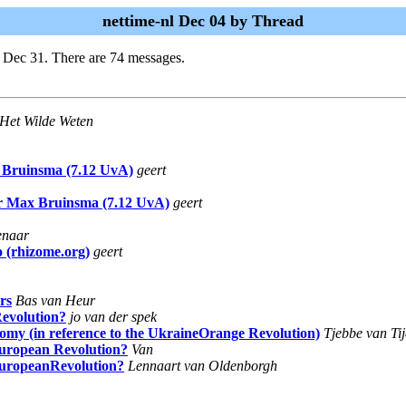
nettime-nl Dec 04 by Thread
i Dec 31. There are 74 messages.
Het Wilde Weten
x Bruinsma (7.12 UvA)
geert
oor Max Bruinsma (7.12 UvA)
geert
enaar
 (rhizome.org)
geert
rs
Bas van Heur
evolution?
jo van der spek
y (in reference to the UkraineOrange Revolution)
Tjebbe van Ti
European Revolution?
Van
EuropeanRevolution?
Lennaart van Oldenborgh