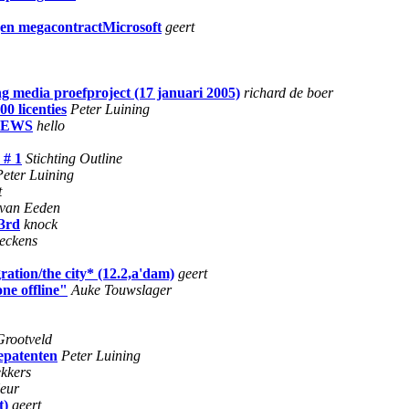
egen megacontractMicrosoft
geert
g media proefproject (17 januari 2005)
richard de boer
0 licenties
Peter Luining
_NEWS
hello
 # 1
Stichting Outline
Peter Luining
t
 van Eeden
3rd
knock
eckens
ion/the city* (12.2,a'dam)
geert
ne offline"
Auke Touwslager
rootveld
repatenten
Peter Luining
kkers
eur
t)
geert