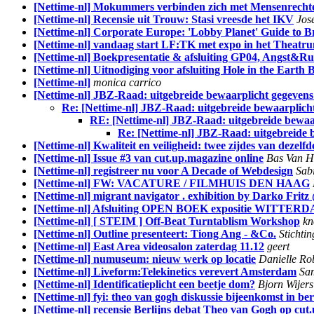
[Nettime-nl] Mokummers verbinden zich met Mensenrechten
[Nettime-nl] Recensie uit Trouw: Stasi vreesde het IKV
Jos
[Nettime-nl] Corporate Europe: 'Lobby Planet' Guide to Br
[Nettime-nl] vandaag start LF:TK met expo in het Thea
[Nettime-nl] Boekpresentatie & afsluiting GP04, Angst&R
[Nettime-nl] Uitnodiging voor afsluiting Hole in the Ear
[Nettime-nl]
monica carrico
[Nettime-nl] JBZ-Raad: uitgebreide bewaarplicht gegevens
Re: [Nettime-nl] JBZ-Raad: uitgebreide bewaarplicht 
RE: [Nettime-nl] JBZ-Raad: uitgebreide bewaarp
Re: [Nettime-nl] JBZ-Raad: uitgebreide b
[Nettime-nl] Kwaliteit en veiligheid: twee zijdes van dezelfd
[Nettime-nl] Issue #3 van cut.up.magazine online
Bas Van H
[Nettime-nl] registreer nu voor A Decade of Webdesign
Sab
[Nettime-nl] FW: VACATURE / FILMHUIS DEN HAAG
[Nettime-nl] migrant navigator . exhibition by Darko Fri
[Nettime-nl] Afsluiting OPEN BOEK expositie WITTE
[Nettime-nl] [ STEIM ] Off-Beat Turntablism Workshop
kn
[Nettime-nl] Outline presenteert: Tiong Ang - &Co.
Stichtin
[Nettime-nl] East Area videosalon zaterdag 11.12
geert
[Nettime-nl] numuseum: nieuw werk op locatie
Danielle Ro
[Nettime-nl] Liveform:Telekinetics verevert Amsterdam
Sa
[Nettime-nl] Identificatieplicht een beetje dom?
Bjorn Wijers
[Nettime-nl] fyi: theo van gogh diskussie bijeenkomst in ber
[Nettime-nl] recensie Berlijns debat Theo van Gogh op cut