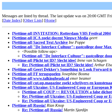
Messages are listed by thread. The last update was on 20:00 GMT Fr
[
Date Index
] [
Other Lists
] [
Home
]
[Nettime-nl] INVITATION: Rotterdam VHS Festival 2004
[Nettime-nl] ICA zoekt docent Nieuwe Media
geert
[Nettime-nl] Sacred Text Archive
Ine Poppe
[Nettime-nl] "De Interface Cultuur": gastcollege door Ma
<Possible follow-ups>
[Nettime-nl] "De Interface Cultuur": gastcollege d
[Nettime-nl] Plicht tot ID? Slecht idee!
Irene van Schagen
Re: [Nettime-nl] Plicht tot ID? Slecht idee!
Arthur Els
[Nettime-nl] Geert Dekker's Something to Look Forward to
[Nettime-nl] FF terugspoelen
Josephine Bosma
[Nettime-nl] www.talkingheadz.nl
emer beamer
[Nettime-nl] cut.up.magazine zoekt schrijvers en kunstenaa
[Nettime-nl] Ukraine: US-Engineered Coup or European R
[Nettime-nl] COUP >< REVOLUTION a false dichotom
Re: [Nettime-nl] Ukraine: US-Engineered Coup or 
Re: [Nettime-nl] Ukraine: US-Engineered Coup or 
[Nettime-nl] Russia!
Rian Knop
Re: [Nettime-nl] Russia!
Martin Sjardijn