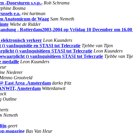
 -Doorsturen s.v.p.-
Rob Schrama
ephine Bosma
ussels e.o.
rini hartman
trum Anatomicum de Waag
Sam Nemeth
uimte
Wiebe de Ridder
th Bandung - Rotterdam2003-2004 op Vrijdag 10 December om 16.00
 elektronisch verkeer
Leon Kuunders
() vanInquisitie en STASI tot Telecratie
Tjebbe van Tijen
licht () vanInquisitieen STASI tot Telecratie
Leon Kuunders
ewaarplicht () vanInquisitieen STASI tot Telecratie
Tjebbe van Tij
e medaille
Leon Kuunders
eur
ine Niederer
Menno Grootveld
tz @ East Area .Amsterdam
darko fritz
RDANWIT, Amsterdam
Witterdanwit
ock
g Outline
berts
m Nemeth
lijn
geert
.up.magazine
Bas Van Heur