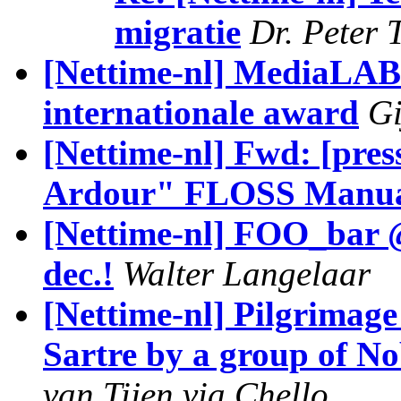
migratie
Dr. Peter 
[Nettime-nl] MediaLAB
internationale award
Gi
[Nettime-nl] Fwd: [press
Ardour" FLOSS Manual
[Nettime-nl] FOO_bar
dec.!
Walter Langelaar
[Nettime-nl] Pilgrimage
Sartre by a group of No
van Tijen via Chello