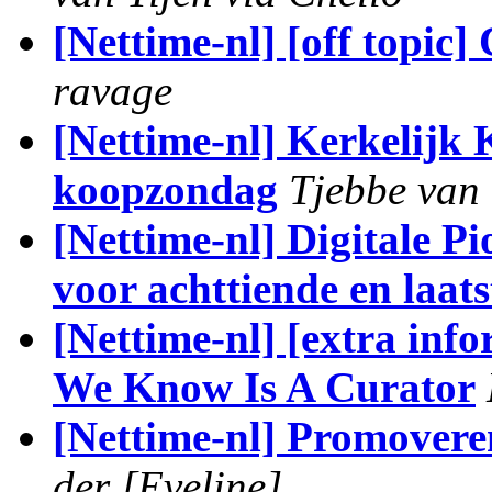
[Nettime-nl] [off topic
ravage
[Nettime-nl] Kerkel
koopzondag
Tjebbe van 
[Nettime-nl] Digitale Pi
voor achttiende en laats
[Nettime-nl] [extra in
We Know Is A Curator
[Nettime-nl] Promovere
der [Eveline]