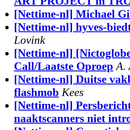
ART PROJECT in TR
[Nettime-nl] Michael G
[Nettime-nl] hyves-bied
Lovink
[Nettime-nl] [Nictoglo
Call/Laatste Oproep
A.
[Nettime-nl] Duitse vak
flashmob
Kees
[Nettime-nl] Persberich
naaktscanners niet int