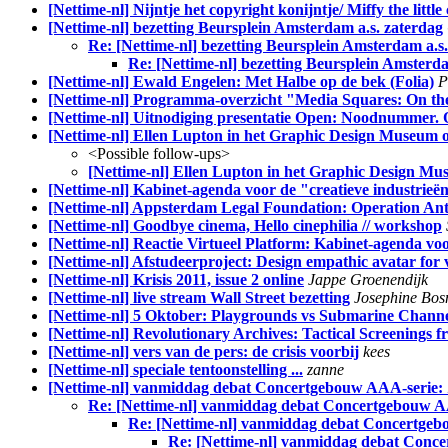
[Nettime-nl] Nijntje het copyright konijntje/ Miffy the little
[Nettime-nl] bezetting Beursplein Amsterdam a.s. zaterdag
Re: [Nettime-nl] bezetting Beursplein Amsterdam a.s
Re: [Nettime-nl] bezetting Beursplein Amsterda
[Nettime-nl] Ewald Engelen: Met Halbe op de bek (Folia)
P
[Nettime-nl] Programma-overzicht "Media Squares: On the
[Nettime-nl] Uitnodiging presentatie Open: Noodnummer. O
[Nettime-nl] Ellen Lupton in het Graphic Design Museum 
<Possible follow-ups>
[Nettime-nl] Ellen Lupton in het Graphic Design M
[Nettime-nl] Kabinet-agenda voor de "creatieve industrieë
[Nettime-nl] Appsterdam Legal Foundation: Operation Ant
[Nettime-nl] Goodbye cinema, Hello cinephilia // workshop
[Nettime-nl] Reactie Virtueel Platform: Kabinet-agenda voo
[Nettime-nl] Afstudeerproject: Design empathic avatar for
[Nettime-nl] Krisis 2011, issue 2 online
Jappe Groenendijk
[Nettime-nl] live stream Wall Street bezetting
Josephine Bo
[Nettime-nl] 5 Oktober: Playgrounds vs Submarine Chann
[Nettime-nl] Revolutionary Archives: Tactical Screenings f
[Nettime-nl] vers van de pers: de crisis voorbij
kees
[Nettime-nl] speciale tentoonstelling ...
zanne
[Nettime-nl] vanmiddag debat Concertgebouw AAA-serie: Z
Re: [Nettime-nl] vanmiddag debat Concertgebouw AA
Re: [Nettime-nl] vanmiddag debat Concertgebo
Re: [Nettime-nl] vanmiddag debat Conce