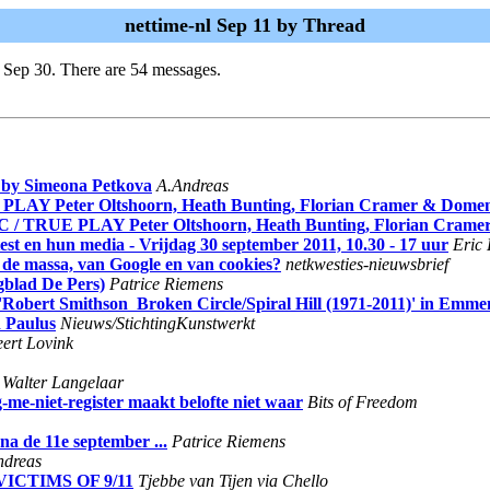
nettime-nl Sep 11 by Thread
 Sep 30. There are 54 messages.
 by Simeona Petkova
A.Andreas
AY Peter Oltshoorn, Heath Bunting, Florian Cramer & Domen
/ TRUE PLAY Peter Oltshoorn, Heath Bunting, Florian Crame
st en hun media - Vrijdag 30 september 2011, 10.30 - 17 uur
Eric 
 de massa, van Google en van cookies?
netkwesties-nieuwsbrief
agblad De Pers)
Patrice Riemens
 Smithson ­ Broken Circle/Spiral Hill (1971-2011)' in Emmen
d Paulus
Nieuws/StichtingKunstwerkt
ert Lovink
Walter Langelaar
-me-niet-register maakt belofte niet waar
Bits of Freedom
a de 11e september ...
Patrice Riemens
ndreas
ICTIMS OF 9/11
Tjebbe van Tijen via Chello