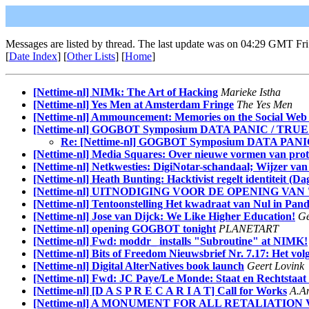
Messages are listed by thread. The last update was on 04:29 GMT Fri
[
Date Index
] [
Other Lists
] [
Home
]
[Nettime-nl] NIMk: The Art of Hacking
Marieke Istha
[Nettime-nl] Yes Men at Amsterdam Fringe
The Yes Men
[Nettime-nl] Ammouncement: Memories on the Social Web
[Nettime-nl] GOGBOT Symposium DATA PANIC / TRUE PL
Re: [Nettime-nl] GOGBOT Symposium DATA PANIC 
[Nettime-nl] Media Squares: Over nieuwe vormen van prote
[Nettime-nl] Netkwesties: DigiNotar-schandaal; Wijzer van
[Nettime-nl] Heath Bunting: Hacktivist regelt identiteit (D
[Nettime-nl] UITNODIGING VOOR DE OPENING VAN 'Robert
[Nettime-nl] Tentoonstelling Het kwadraat van Nul in Pan
[Nettime-nl] Jose van Dijck: We Like Higher Education!
Ge
[Nettime-nl] opening GOGBOT tonight
PLANETART
[Nettime-nl] Fwd: moddr_ installs "Subroutine" at NIMK!
[Nettime-nl] Bits of Freedom Nieuwsbrief Nr. 7.17: Het volg
[Nettime-nl] Digital AlterNatives book launch
Geert Lovink
[Nettime-nl] Fwd: JC Paye/Le Monde: Staat en Rechtstaat n
[Nettime-nl] [D A S P R E C A R I A T] Call for Works
A.A
[Nettime-nl] A MONUMENT FOR ALL RETALIATION V