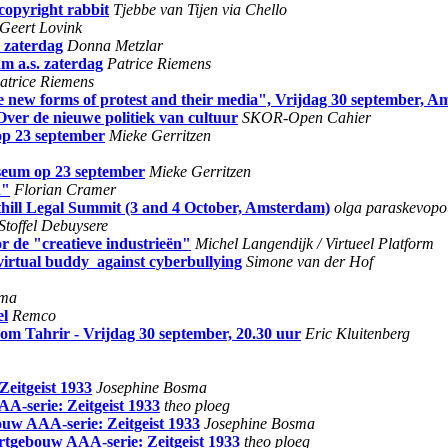
 copyright rabbit
Tjebbe van Tijen via Chello
Geert Lovink
. zaterdag
Donna Metzlar
m a.s. zaterdag
Patrice Riemens
atrice Riemens
 new forms of protest and their media", Vrijdag 30 september, A
ver de nieuwe politiek van cultuur
SKOR-Open Cahier
op 23 september
Mieke Gerritzen
useum op 23 september
Mieke Gerritzen
n"
Florian Cramer
hill Legal Summit (3 and 4 October, Amsterdam)
olga paraskevopo
Stoffel Debuysere
r de "creatieve industrieën"
Michel Langendijk / Virtueel Platform
 virtual buddy against cyberbullying
Simone van der Hof
sma
el
Remco
rom Tahrir - Vrijdag 30 september, 20.30 uur
Eric Kluitenberg
eitgeist 1933
Josephine Bosma
A-serie: Zeitgeist 1933
theo ploeg
uw AAA-serie: Zeitgeist 1933
Josephine Bosma
rtgebouw AAA-serie: Zeitgeist 1933
theo ploeg