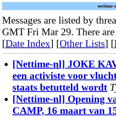
nettime-
Messages are listed by thre
GMT Fri Mar 29. There are
[
Date Index
] [
Other Lists
] [
[Nettime-nl] JOKE K
een activiste voor vluc
staats betutteld wordt
T
[Nettime-nl] Opening v
CAMP, 16 maart van 15